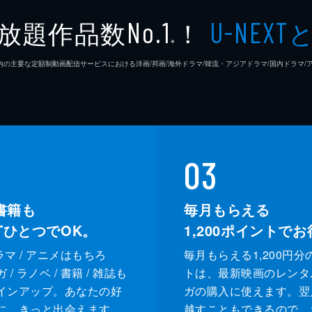
放題作品数
！
No.1
U-NEXT
※
26年7⽉ 国内の主要な定額制動画配信サービスにおける洋画/邦画/海外ドラマ/韓流・アジアドラマ/国内ドラ
03
書籍も
毎月もらえる
XTひとつでOK。
1,200
ポイントでお
ドラマ / アニメはもちろ
毎月もらえる1,200円分
/ ラノベ / 書籍 / 雑誌も
トは、最新映画のレンタ
インアップ。あなたの好
ガの購入に使えます。翌
に、きっと出会えます。
越すこともできるので、