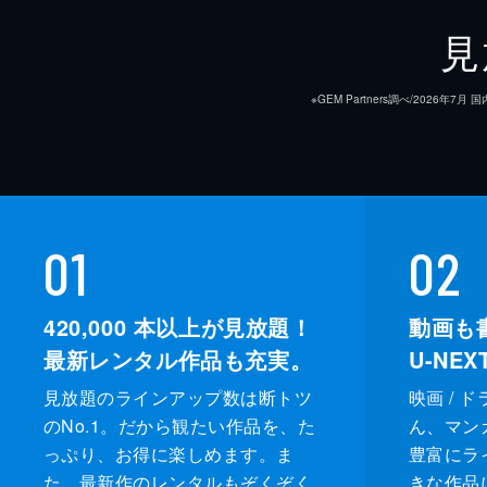
見
※GEM Partners調べ/20
01
02
420,000
本以上が見放題！
動画も
最新レンタル作品も充実。
U-NE
見放題のラインアップ数は断トツ
映画 / 
のNo.1。だから観たい作品を、た
ん、マンガ 
っぷり、お得に楽しめます。ま
豊富にラ
た、最新作のレンタルもぞくぞく
きな作品