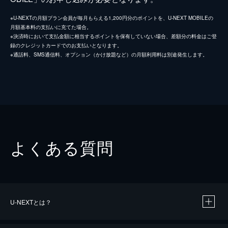
※U-NEXTの月額プラン会員が毎月もらえる1,200円分のポイントを、U-NEXT MOBILEの
月額基本料の支払いに充てた場合。
※決済時において支払金額に相当するポイントを保有していない場合、差額分の料金はご登
録のクレジットカードでのお支払いとなります。
※通話料、SMS通信料、オプション（かけ放題など）の月額利用料は別途発生します。
よくある質問
U-NEXTとは？