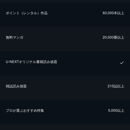
ポイント（レンタル）作品
60,000本以上
無料マンガ
20,000冊以上
U-NEXTオリジナル書籍読み放題
雑誌読み放題
210誌以上
プロが選ぶおすすめ特集
5,000以上