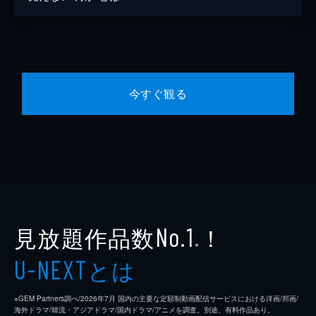
今すぐ観る
見放題作品数
！
No.1
※
とは
U-NEXT
※GEM Partners調べ/2026年7⽉ 国内の主要な定額制動画配信サービスにおける洋画/邦画/
海外ドラマ/韓流・アジアドラマ/国内ドラマ/アニメを調査。別途、有料作品あり。