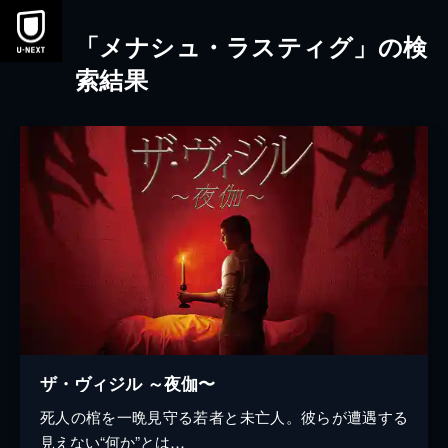
本文へスキップ
「メナシュ・ラスティグ」の検
索結果
ザ・ヴィジル ～夜伽〜
死人の棺を一晩見守る若者と未亡人。彼らが遭遇する
見えない“何か”とは…