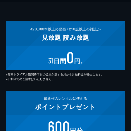
420,000
本以上の動画 /
210
誌以上の雑誌が
見放題
読み放題
0
31
日間
円
※
※無料トライアル期間終了日の翌日が属する月から月額料金が発生します。
※日割りでのご請求はいたしません。
最新作の
レンタルに使える
ポイント
プレゼント
600
円分