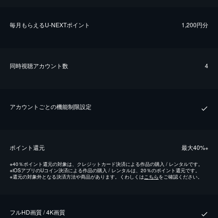
毎⽉もらえるU-NEXTポイント
1,200円分
同時視聴アカウント数
4
アカウントごとの機能制限設定
ポイント還元
最⼤40%
※
※
40％ポイント還元の対象は、クレジットカード決済による作品の購入 / レンタルです。
※
iOSアプリのUコイン決済による作品の購入 / レンタルは、20％のポイント還元です。
※
還元の対象外となる決済方法や商品があります。くわしくは
こちら
をご確認ください。
フルHD画質 / 4K画質