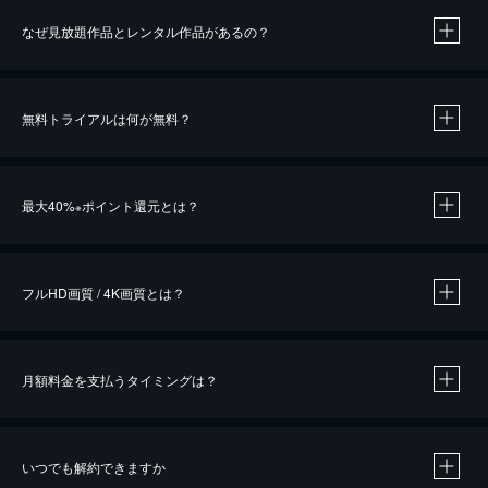
なぜ見放題作品とレンタル作品があるの？
無料トライアルは何が無料？
※
最大40%
ポイント還元とは？
※
※
作品によって必要なポイントが異なります。
フルHD画質 / 4K画質とは？
月額料金を支払うタイミングは？
※
40％ポイント還元の対象は、クレジットカード決済による作品の購入 / レンタルです。
※
iOSアプリのUコイン決済による作品の購入 / レンタルは、20％のポイント還元です。
※
還元の対象外となる決済方法や商品があります。くわしくは
こちら
をご確認ください。
いつでも解約できますか