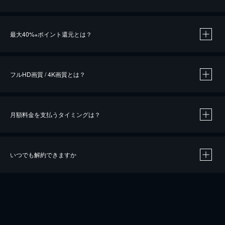
※
最大40%
ポイント還元とは？
※
※
作品によって必要なポイントが異なります。
フルHD画質 / 4K画質とは？
月額料金を支払うタイミングは？
※
40％ポイント還元の対象は、クレジットカード決済による作品の購入 / レンタルです。
※
iOSアプリのUコイン決済による作品の購入 / レンタルは、20％のポイント還元です。
※
還元の対象外となる決済方法や商品があります。くわしくは
こちら
をご確認ください。
いつでも解約できますか
こちら