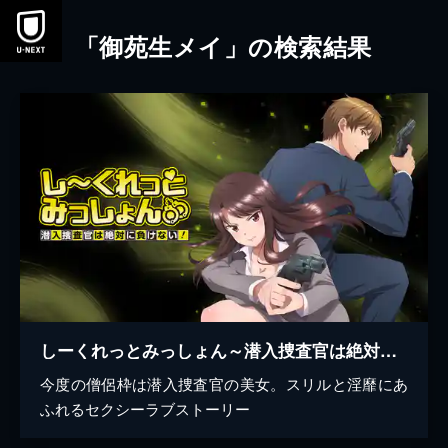
本文へスキップ
「御苑生メイ」の検索結果
しーくれっとみっしょん～潜入捜査官は絶対に負けない！～
今度の僧侶枠は潜入捜査官の美女。スリルと淫靡にあ
ふれるセクシーラブストーリー