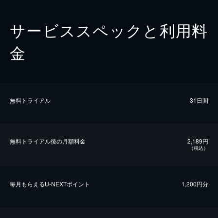
サービススペックと利用料
金
無料トライアル
31日間
無料トライアル後の⽉額料金
2,189円
（税込）
毎⽉もらえるU-NEXTポイント
1,200円分