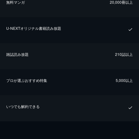
無料マンガ
20,000冊以上
U-NEXTオリジナル書籍読み放題
雑誌読み放題
210誌以上
プロが選ぶおすすめ特集
5,000以上
いつでも解約できる