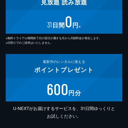
見放題
読み放題
0
31
日間
円
※
※無料トライアル期間終了日の翌日が属する月から月額料金が発生します。
※日割りでのご請求はいたしません。
最新作の
レンタルに使える
ポイント
プレゼント
600
円分
U-NEXTがお届けするサービスを、31日間ゆっくりと
お試しください。