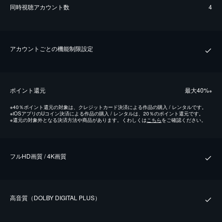
同時視聴アカウント数
4
アカウントごとの機能制限設定
ポイント還元
最⼤40%
※
※
40％ポイント還元の対象は、クレジットカード決済による作品の購入 / レンタルです。
※
iOSアプリのUコイン決済による作品の購入 / レンタルは、20％のポイント還元です。
※
還元の対象外となる決済方法や商品があります。くわしくは
こちら
をご確認ください。
フルHD画質 / 4K画質
⾼⾳質（DOLBY DIGITAL PLUS）