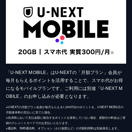
「U-NEXT MOBILE」はU-NEXTの「月額プラン」会員が
毎月もらえるポイントを活用することで、スマホ代がお得
になるモバイルプランです。ご利用には別途「U-NEXT M
OBILE」のお申し込みが必要となります。
※U-NEXTの月額プラン会員が毎月もらえる1,200円分のポイントを、U-NEXT MOBILEの
月額基本料の支払いに充てた場合。
※決済時において支払金額に相当するポイントを保有していない場合、差額分の料金はご登
録のクレジットカードでのお支払いとなります。
※通話料、SMS通信料、オプション（かけ放題など）の月額利用料は別途発生します。