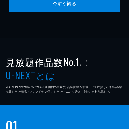
今すぐ観る
見放題作品数
！
No.1
※
とは
U-NEXT
※GEM Partners調べ/2026年7⽉ 国内の主要な定額制動画配信サービスにおける洋画/邦画/
海外ドラマ/韓流・アジアドラマ/国内ドラマ/アニメを調査。別途、有料作品あり。
01