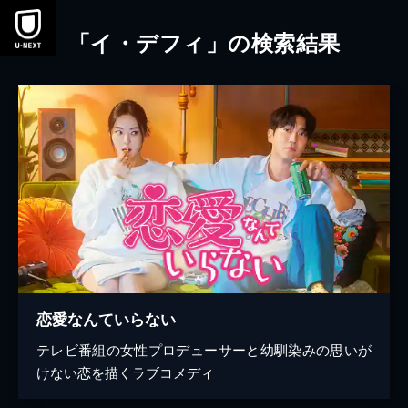
本文へスキップ
「イ・デフィ」の検索結果
恋愛なんていらない
テレビ番組の女性プロデューサーと幼馴染みの思いが
けない恋を描くラブコメディ