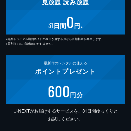
見放題
読み放題
0
31
日間
円
※
※無料トライアル期間終了日の翌日が属する月から月額料金が発生します。
※日割りでのご請求はいたしません。
最新作の
レンタルに使える
ポイント
プレゼント
600
円分
U-NEXTがお届けするサービスを、31日間ゆっくりと
お試しください。