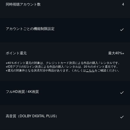
同時視聴アカウント数
4
アカウントごとの機能制限設定
ポイント還元
最⼤40%
※
※
40％ポイント還元の対象は、クレジットカード決済による作品の購入 / レンタルです。
※
iOSアプリのUコイン決済による作品の購入 / レンタルは、20％のポイント還元です。
※
還元の対象外となる決済方法や商品があります。くわしくは
こちら
をご確認ください。
フルHD画質 / 4K画質
⾼⾳質（DOLBY DIGITAL PLUS）