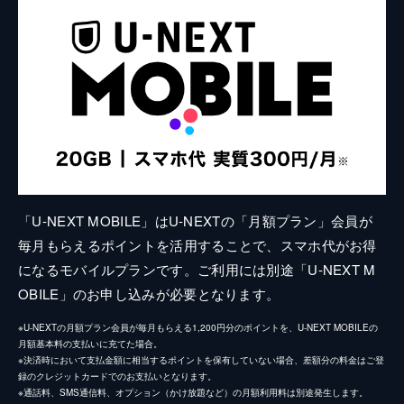
「U-NEXT MOBILE」はU-NEXTの「月額プラン」会員が
毎月もらえるポイントを活用することで、スマホ代がお得
になるモバイルプランです。ご利用には別途「U-NEXT M
OBILE」のお申し込みが必要となります。
※U-NEXTの月額プラン会員が毎月もらえる1,200円分のポイントを、U-NEXT MOBILEの
月額基本料の支払いに充てた場合。
※決済時において支払金額に相当するポイントを保有していない場合、差額分の料金はご登
録のクレジットカードでのお支払いとなります。
※通話料、SMS通信料、オプション（かけ放題など）の月額利用料は別途発生します。