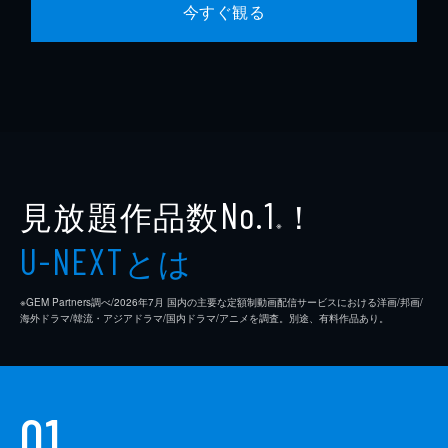
今すぐ観る
見放題作品数
！
No.1
※
とは
U-NEXT
※GEM Partners調べ/2026年7⽉ 国内の主要な定額制動画配信サービスにおける洋画/邦画/
海外ドラマ/韓流・アジアドラマ/国内ドラマ/アニメを調査。別途、有料作品あり。
01