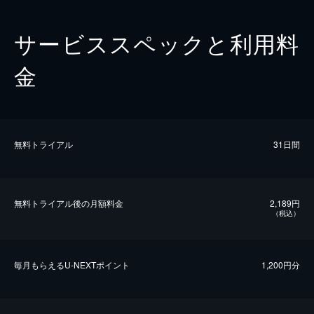
サービススペックと利用料
金
無料トライアル
31日間
無料トライアル後の⽉額料金
2,189円
（税込）
毎⽉もらえるU-NEXTポイント
1,200円分