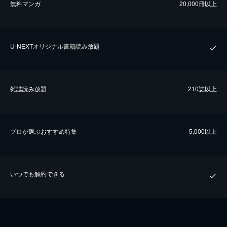
無料マンガ
20,000冊以上
U-NEXTオリジナル書籍読み放題
雑誌読み放題
210誌以上
プロが選ぶおすすめ特集
5,000以上
いつでも解約できる