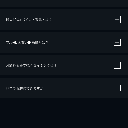
※
最大40%
ポイント還元とは？
※
※
作品によって必要なポイントが異なります。
フルHD画質 / 4K画質とは？
月額料金を支払うタイミングは？
※
40％ポイント還元の対象は、クレジットカード決済による作品の購入 / レンタルです。
※
iOSアプリのUコイン決済による作品の購入 / レンタルは、20％のポイント還元です。
※
還元の対象外となる決済方法や商品があります。くわしくは
こちら
をご確認ください。
いつでも解約できますか
こちら