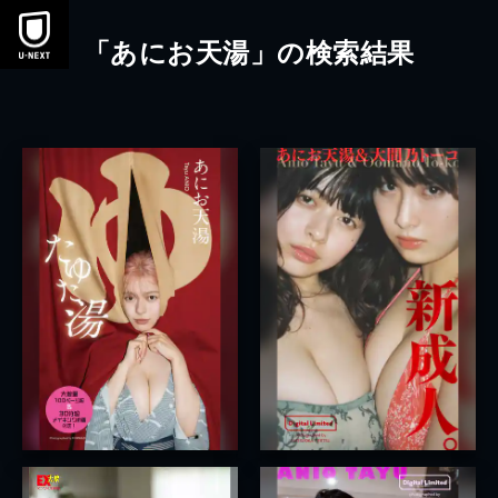
本文へスキップ
「あにお天湯」の検索結果