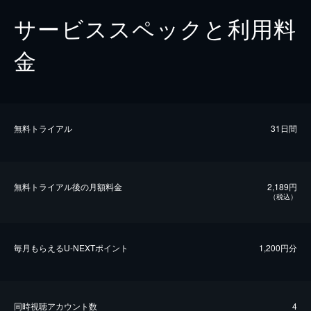
サービススペックと利用料
金
無料トライアル
31日間
無料トライアル後の⽉額料金
2,189円
（税込）
毎⽉もらえるU-NEXTポイント
1,200円分
同時視聴アカウント数
4