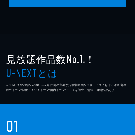
見放題作品数
！
No.1
※
とは
U-NEXT
※GEM Partners調べ/2026年7⽉ 国内の主要な定額制動画配信サービスにおける洋画/邦画/
海外ドラマ/韓流・アジアドラマ/国内ドラマ/アニメを調査。別途、有料作品あり。
01