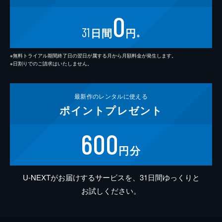
0
31
日間
円
※
※無料トライアル期間終了日の翌日が属する月から月額料金が発生します。
※日割りでのご請求はいたしません。
最新作の
レンタルに使える
ポイント
プレゼント
600
円分
U-NEXTがお届けするサービスを、31日間ゆっくりと
お試しください。