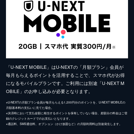
「U-NEXT MOBILE」はU-NEXTの「月額プラン」会員が
毎月もらえるポイントを活用することで、スマホ代がお得
になるモバイルプランです。ご利用には別途「U-NEXT M
OBILE」のお申し込みが必要となります。
※U-NEXTの月額プラン会員が毎月もらえる1,200円分のポイントを、U-NEXT MOBILEの
月額基本料の支払いに充てた場合。
※決済時において支払金額に相当するポイントを保有していない場合、差額分の料金はご登
録のクレジットカードでのお支払いとなります。
※通話料、SMS通信料、オプション（かけ放題など）の月額利用料は別途発生します。