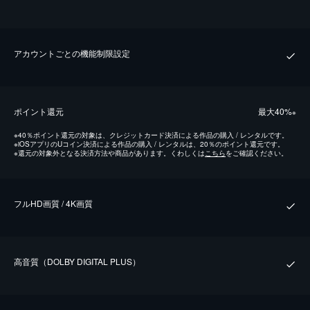
アカウントごとの機能制限設定
ポイント還元
最⼤40%
※
※
40％ポイント還元の対象は、クレジットカード決済による作品の購入 / レンタルです。
※
iOSアプリのUコイン決済による作品の購入 / レンタルは、20％のポイント還元です。
※
還元の対象外となる決済方法や商品があります。くわしくは
こちら
をご確認ください。
フルHD画質 / 4K画質
⾼⾳質（DOLBY DIGITAL PLUS）