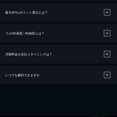
※
最大40%
ポイント還元とは？
※
※
作品によって必要なポイントが異なります。
フルHD画質 / 4K画質とは？
月額料金を支払うタイミングは？
※
40％ポイント還元の対象は、クレジットカード決済による作品の購入 / レンタルです。
※
iOSアプリのUコイン決済による作品の購入 / レンタルは、20％のポイント還元です。
※
還元の対象外となる決済方法や商品があります。くわしくは
こちら
をご確認ください。
いつでも解約できますか
こちら