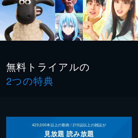
無料トライアルの
2つの特典
420,000
本以上の動画 /
210
誌以上の雑誌が
見放題
読み放題