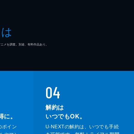
とは
マ/アニメを調査。別途、有料作品あり。
04
解約は
得に。
いつでもOK。
のポイン
U-NEXTの解約は、いつでも手続