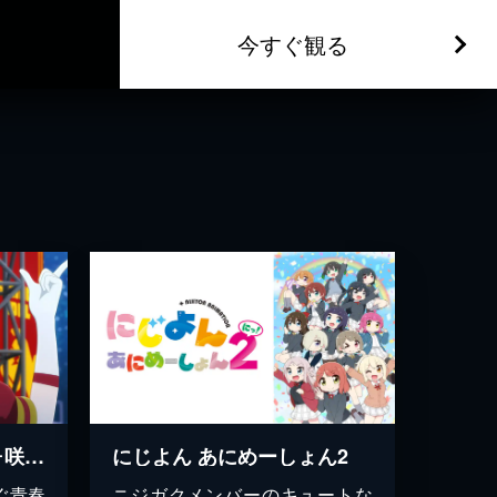
今すぐ観る
映画『ラブライブ！虹ヶ咲学園スクールアイドル同好会 完結編 第2章』
にじよん あにめーしょん2
ぐ青春
ニジガクメンバーのキュートな