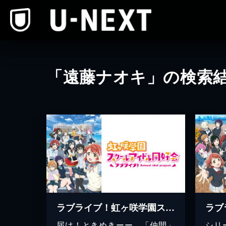
本文へスキップ
「遠藤ナオキ」の検索
ラブライブ！虹ヶ咲学園スクールアイドル同好会
届け！ときめきーー。「仲間」
シリ