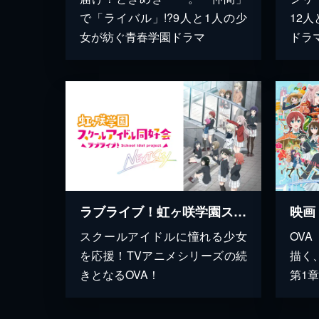
で「ライバル」!?9人と1人の少
12
女が紡ぐ青春学園ドラマ
ドラ
ラブライブ！虹ヶ咲学園スクールアイドル同好会 NEXT SKY
スクールアイドルに憧れる少女
OVA
を応援！TVアニメシリーズの続
描く
きとなるOVA！
第1