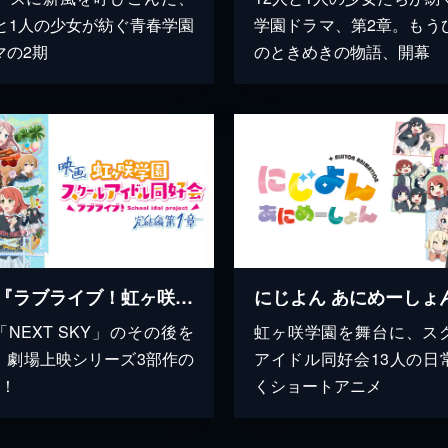
人と1人の少女が紡ぐ青春学園
学園ドラマ、第2章。もう
マの2期
のときめきの物語、開幕
映画『ラブライブ！虹ヶ咲学園スクールアイドル同好会 完結編 第1章』
にじよん あにめーしょ
「NEXT SKY」のその後を
虹ヶ咲学園を舞台に、ス
、劇場上映シリーズ3部作の
アイドル同好会13人の日
章！
くショートアニメ