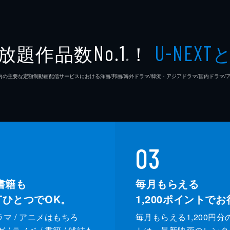
放題作品数
！
No.1
U-NEXT
※
26年7⽉ 国内の主要な定額制動画配信サービスにおける洋画/邦画/海外ドラマ/韓流・アジアドラマ/国内ドラ
03
書籍も
毎月もらえる
XTひとつでOK。
1,200
ポイントでお
ドラマ / アニメはもちろ
毎月もらえる1,200円分