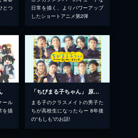
ひとつ
日常を描く、よりパワーアップ
したショートアニメ第2弾
ん
「ちびまる子ちゃん」 原作35周年記念公演 ちびまる子ちゃん THE STAGE 『はいすくーるでいず』
クール
まる子のクラスメイトの男子た
常を描
ちが高校生になったらー 8年後
の“もしも”のお話!