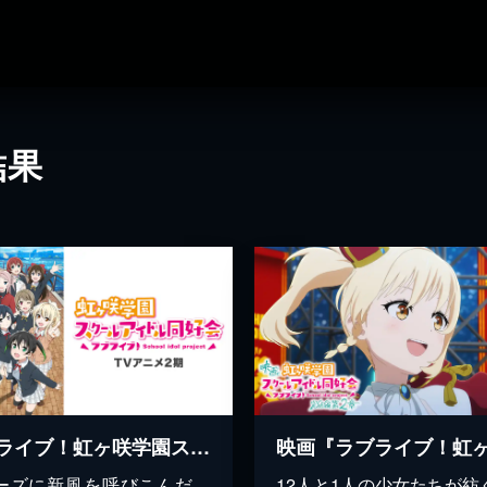
結果
ラブライブ！虹ヶ咲学園スクールアイドル同好会TVアニメ2期
ーズに新風を呼びこんだ、
12人と1人の少女たちが紡