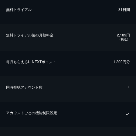
無料トライアル
31日間
無料トライアル後の⽉額料金
2,189円
（税込）
毎⽉もらえるU-NEXTポイント
1,200円分
同時視聴アカウント数
4
アカウントごとの機能制限設定