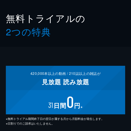
無料トライアルの
2つの特典
420,000
本以上の動画 /
210
誌以上の雑誌が
見放題
読み放題
0
31
日間
円
※
※無料トライアル期間終了日の翌日が属する月から月額料金が発生します。
※日割りでのご請求はいたしません。