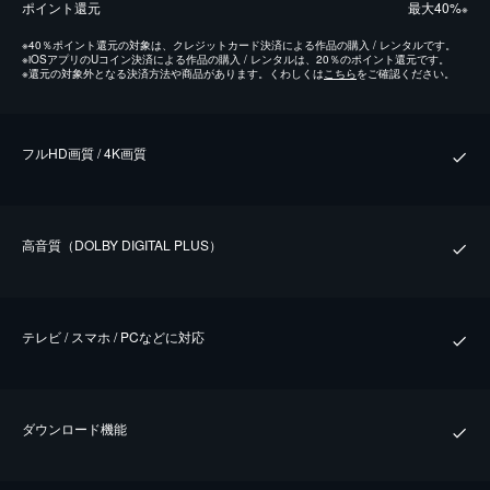
ポイント還元
最⼤40%
※
※
40％ポイント還元の対象は、クレジットカード決済による作品の購入 / レンタルです。
※
iOSアプリのUコイン決済による作品の購入 / レンタルは、20％のポイント還元です。
※
還元の対象外となる決済方法や商品があります。くわしくは
こちら
をご確認ください。
フルHD画質 / 4K画質
⾼⾳質（DOLBY DIGITAL PLUS）
テレビ / スマホ / PCなどに対応
ダウンロード機能