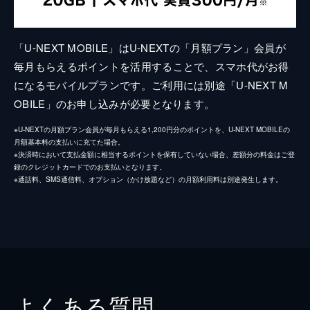
「U-NEXT MOBILE」はU-NEXTの「月額プラン」会員が
毎月もらえるポイントを活用することで、スマホ代がお得
になるモバイルプランです。ご利用には別途「U-NEXT M
OBILE」のお申し込みが必要となります。
※U-NEXTの月額プラン会員が毎月もらえる1,200円分のポイントを、U-NEXT MOBILEの
月額基本料の支払いに充てた場合。
※決済時において支払金額に相当するポイントを保有していない場合、差額分の料金はご登
録のクレジットカードでのお支払いとなります。
※通話料、SMS通信料、オプション（かけ放題など）の月額利用料は別途発生します。
よくある質問