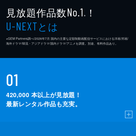
見放題作品数
！
No.1
※
とは
U-NEXT
※GEM Partners調べ/2026年7⽉ 国内の主要な定額制動画配信サービスにおける洋画/邦画/
海外ドラマ/韓流・アジアドラマ/国内ドラマ/アニメを調査。別途、有料作品あり。
01
420,000
本以上が見放題！
最新レンタル作品も充実。