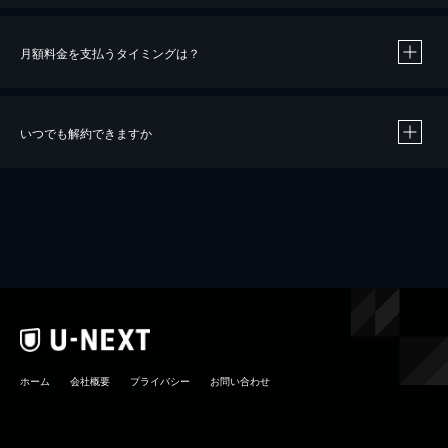
月額料金を支払うタイミングは？
※
40％ポイント還元の対象は、クレジットカード決済による作品の購入 / レンタルです。
※
iOSアプリのUコイン決済による作品の購入 / レンタルは、20％のポイント還元です。
※
還元の対象外となる決済方法や商品があります。くわしくは
こちら
をご確認ください。
いつでも解約できますか
こちら
ホーム
会社概要
プライバシー
お問い合わせ