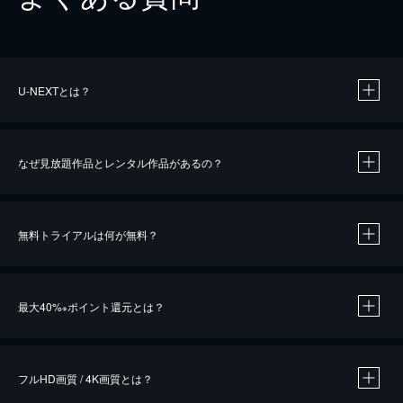
U-NEXTとは？
なぜ見放題作品とレンタル作品があるの？
無料トライアルは何が無料？
※
最大40%
ポイント還元とは？
※
※
作品によって必要なポイントが異なります。
フルHD画質 / 4K画質とは？