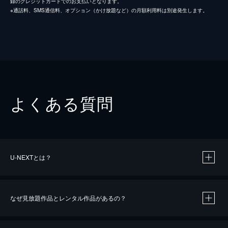
録のクレジットカードでのお支払いとなります。
※通話料、SMS通信料、オプション（かけ放題など）の月額利用料は別途発生します。
よくある質問
U-NEXTとは？
なぜ見放題作品とレンタル作品があるの？