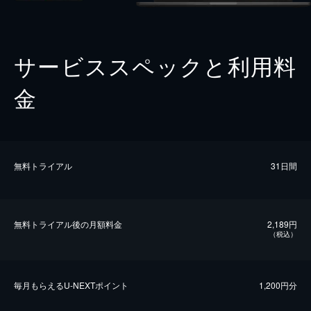
サービススペックと利用料
金
無料トライアル
31日間
無料トライアル後の⽉額料金
2,189円
（税込）
毎⽉もらえるU-NEXTポイント
1,200円分