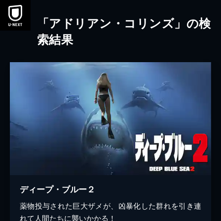
本文へスキップ
「アドリアン・コリンズ」の検
索結果
ディープ・ブルー２
薬物投与された巨大ザメが、凶暴化した群れを引き連
れて人間たちに襲いかかる！