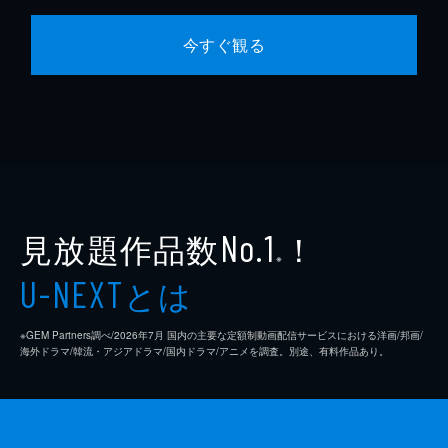
今すぐ観る
見放題作品数
！
No.1
※
とは
U-NEXT
※GEM Partners調べ/2026年7⽉ 国内の主要な定額制動画配信サービスにおける洋画/邦画/
海外ドラマ/韓流・アジアドラマ/国内ドラマ/アニメを調査。別途、有料作品あり。