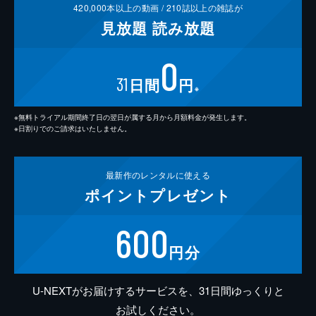
420,000
本以上の動画 /
210
誌以上の雑誌が
見放題
読み放題
0
31
日間
円
※
※無料トライアル期間終了日の翌日が属する月から月額料金が発生します。
※日割りでのご請求はいたしません。
最新作の
レンタルに使える
ポイント
プレゼント
600
円分
U-NEXTがお届けするサービスを、31日間ゆっくりと
お試しください。