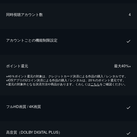
同時視聴アカウント数
4
アカウントごとの機能制限設定
ポイント還元
最⼤40%
※
※
40％ポイント還元の対象は、クレジットカード決済による作品の購入 / レンタルです。
※
iOSアプリのUコイン決済による作品の購入 / レンタルは、20％のポイント還元です。
※
還元の対象外となる決済方法や商品があります。くわしくは
こちら
をご確認ください。
フルHD画質 / 4K画質
⾼⾳質（DOLBY DIGITAL PLUS）