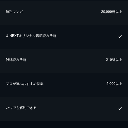
無料マンガ
20,000冊以上
U-NEXTオリジナル書籍読み放題
雑誌読み放題
210誌以上
プロが選ぶおすすめ特集
5,000以上
いつでも解約できる