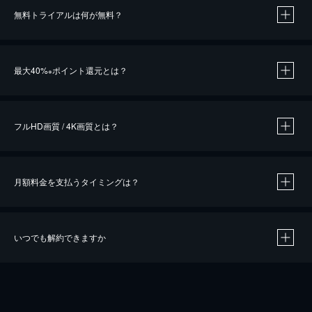
無料トライアルは何が無料？
※
最大40%
ポイント還元とは？
※
※
作品によって必要なポイントが異なります。
フルHD画質 / 4K画質とは？
月額料金を支払うタイミングは？
※
40％ポイント還元の対象は、クレジットカード決済による作品の購入 / レンタルです。
※
iOSアプリのUコイン決済による作品の購入 / レンタルは、20％のポイント還元です。
※
還元の対象外となる決済方法や商品があります。くわしくは
こちら
をご確認ください。
いつでも解約できますか