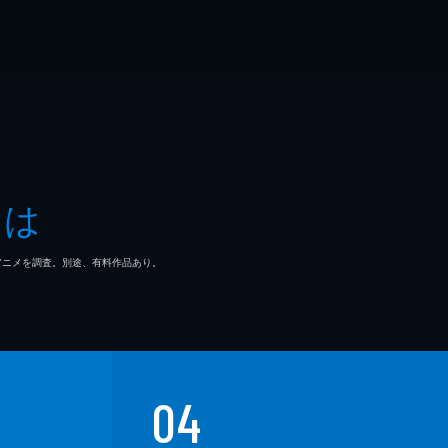
とは
マ/アニメを調査。別途、有料作品あり。
04