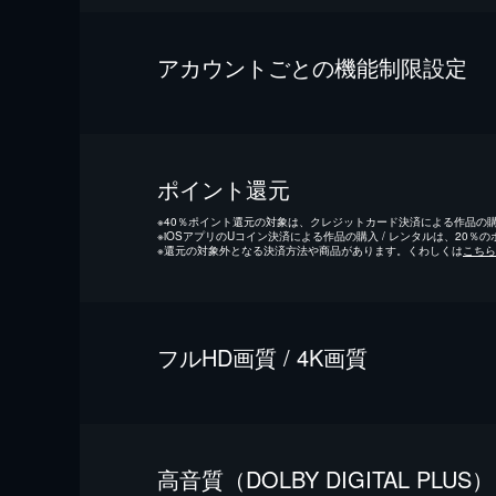
アカウントごとの機能制限設定
ポイント還元
※
40％ポイント還元の対象は、クレジットカード決済による作品の購入
※
iOSアプリのUコイン決済による作品の購入 / レンタルは、20％
※
還元の対象外となる決済方法や商品があります。くわしくは
こちら
フルHD画質 / 4K画質
⾼⾳質（DOLBY DIGITAL PLUS）