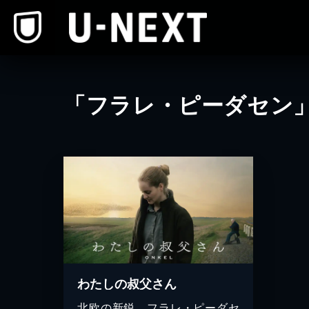
本文へスキップ
「フラレ・ピーダセン
わたしの叔父さん
北欧の新鋭、フラレ・ピーダセ