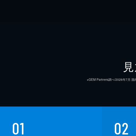
見
※GEM Partners調べ/20
01
02