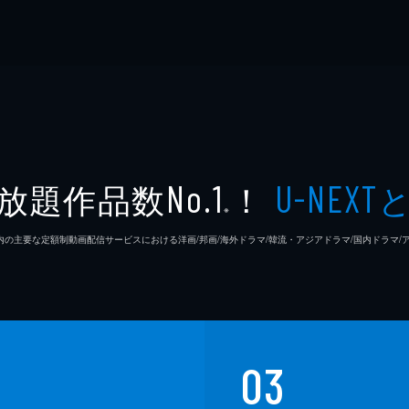
放題作品数
！
No.1
U-NEXT
※
26年7⽉ 国内の主要な定額制動画配信サービスにおける洋画/邦画/海外ドラマ/韓流・アジアドラマ/国内ドラ
03