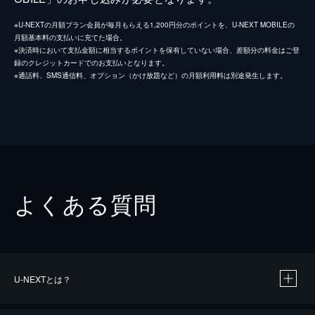
※U-NEXTの月額プラン会員が毎月もらえる1,200円分のポイントを、U-NEXT MOBILEの
月額基本料の支払いに充てた場合。
※決済時において支払金額に相当するポイントを保有していない場合、差額分の料金はご登
録のクレジットカードでのお支払いとなります。
※通話料、SMS通信料、オプション（かけ放題など）の月額利用料は別途発生します。
よくある質問
U-NEXTとは？