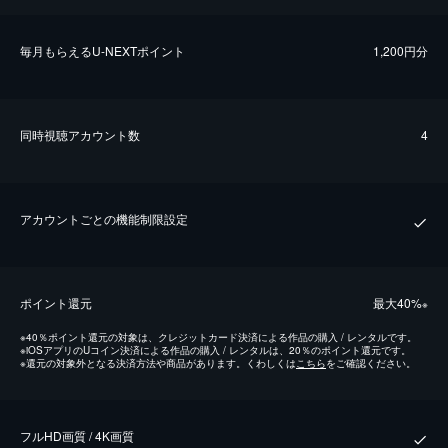
毎⽉もらえるU-NEXTポイント
1,200円分
同時視聴アカウント数
4
アカウントごとの機能制限設定
ポイント還元
最⼤40%
※
※
40％ポイント還元の対象は、クレジットカード決済による作品の購入 / レンタルです。
※
iOSアプリのUコイン決済による作品の購入 / レンタルは、20％のポイント還元です。
※
還元の対象外となる決済方法や商品があります。くわしくは
こちら
をご確認ください。
フルHD画質 / 4K画質