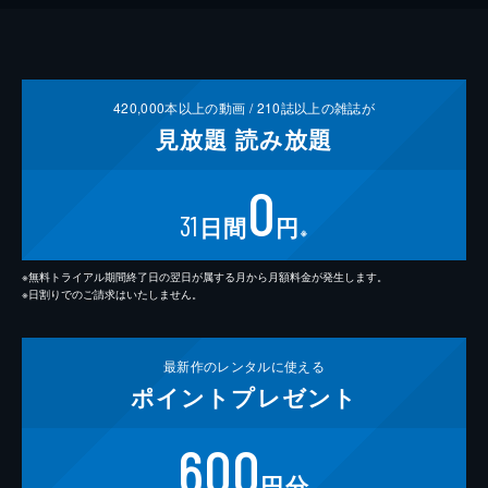
420,000
本以上の動画 /
210
誌以上の雑誌が
見放題
読み放題
0
31
日間
円
※
※無料トライアル期間終了日の翌日が属する月から月額料金が発生します。
※日割りでのご請求はいたしません。
最新作の
レンタルに使える
ポイント
プレゼント
600
円分