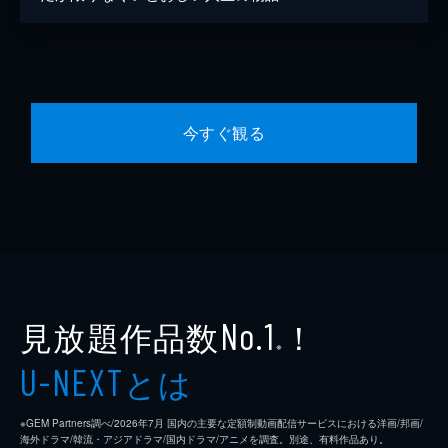
今すぐ観る
見放題作品数
！
No.1
※
とは
U-NEXT
※GEM Partners調べ/2026年7⽉ 国内の主要な定額制動画配信サービスにおける洋画/邦画/
海外ドラマ/韓流・アジアドラマ/国内ドラマ/アニメを調査。別途、有料作品あり。