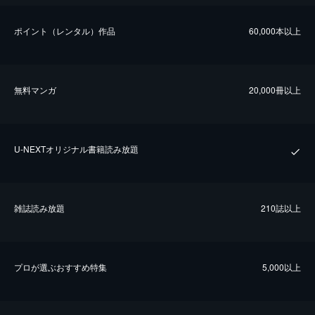
ポイント（レンタル）作品
60,000本以上
無料マンガ
20,000冊以上
U-NEXTオリジナル書籍読み放題
雑誌読み放題
210誌以上
プロが選ぶおすすめ特集
5,000以上