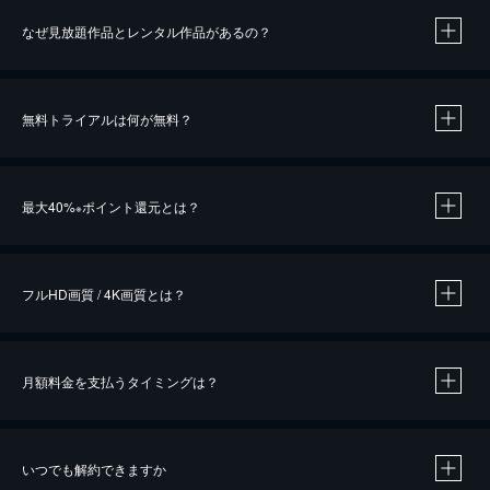
なぜ見放題作品とレンタル作品があるの？
無料トライアルは何が無料？
※
最大40%
ポイント還元とは？
※
※
作品によって必要なポイントが異なります。
フルHD画質 / 4K画質とは？
月額料金を支払うタイミングは？
※
40％ポイント還元の対象は、クレジットカード決済による作品の購入 / レンタルです。
※
iOSアプリのUコイン決済による作品の購入 / レンタルは、20％のポイント還元です。
※
還元の対象外となる決済方法や商品があります。くわしくは
こちら
をご確認ください。
いつでも解約できますか