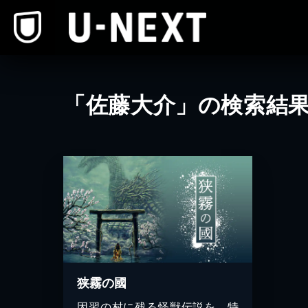
本文へスキップ
「佐藤大介」の検索結
狭霧の國
因習の村に残る怪獣伝説を、特