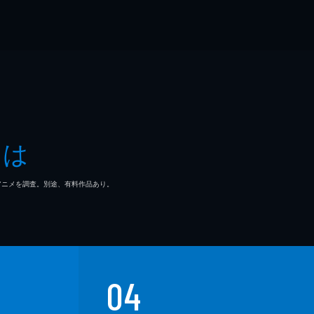
とは
マ/アニメを調査。別途、有料作品あり。
04