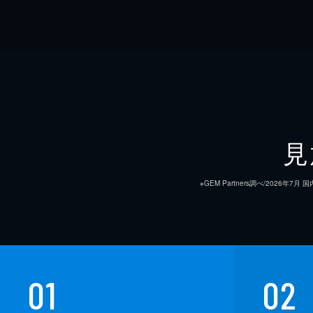
見
※GEM Partners調べ/20
01
02