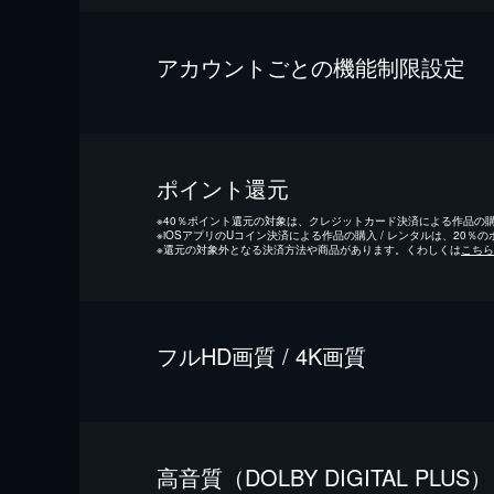
アカウントごとの機能制限設定
ポイント還元
※
40％ポイント還元の対象は、クレジットカード決済による作品の購入
※
iOSアプリのUコイン決済による作品の購入 / レンタルは、20％
※
還元の対象外となる決済方法や商品があります。くわしくは
こちら
フルHD画質 / 4K画質
⾼⾳質（DOLBY DIGITAL PLUS）