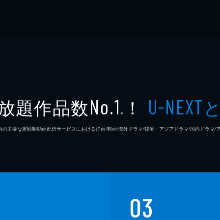
放題作品数
！
No.1
U-NEXT
※
26年7⽉ 国内の主要な定額制動画配信サービスにおける洋画/邦画/海外ドラマ/韓流・アジアドラマ/国内ドラ
03