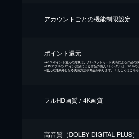
アカウントごとの機能制限設定
ポイント還元
※
40％ポイント還元の対象は、クレジットカード決済による作品の購入
※
iOSアプリのUコイン決済による作品の購入 / レンタルは、20％
※
還元の対象外となる決済方法や商品があります。くわしくは
こちら
フルHD画質 / 4K画質
⾼⾳質（DOLBY DIGITAL PLUS）