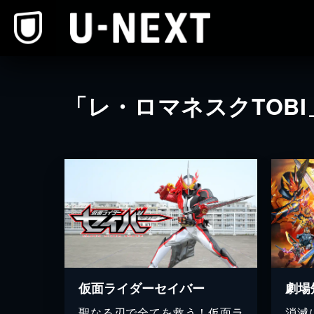
本文へスキップ
「レ・ロマネスクTOB
仮面ライダーセイバー
聖なる刃で全てを救う！仮面ラ
消滅