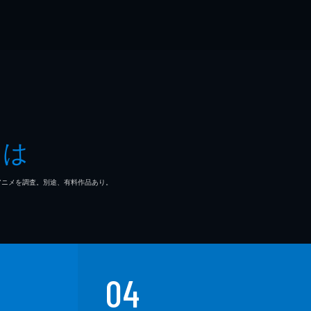
とは
マ/アニメを調査。別途、有料作品あり。
04