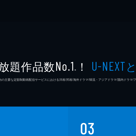
放題作品数
！
No.1
U-NEXT
※
26年7⽉ 国内の主要な定額制動画配信サービスにおける洋画/邦画/海外ドラマ/韓流・アジアドラマ/国内ドラ
03