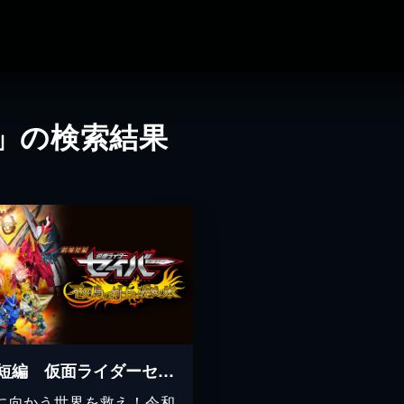
I」の検索結果
劇場短編 仮面ライダーセイバー 不死鳥の剣士と破滅の本
に向かう世界を救え！令和