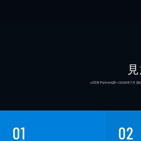
見
※GEM Partners調べ/20
01
02