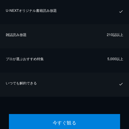
U-NEXTオリジナル書籍読み放題
雑誌読み放題
210誌以上
プロが選ぶおすすめ特集
5,000以上
いつでも解約できる
今すぐ観る