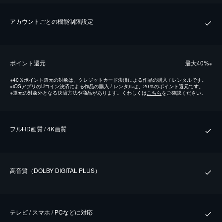
アカウントごとの機能制限設定
ポイント還元
最⼤40%
※
※
40％ポイント還元の対象は、クレジットカード決済による作品の購入 / レンタルです。
※
iOSアプリのUコイン決済による作品の購入 / レンタルは、20％のポイント還元です。
※
還元の対象外となる決済方法や商品があります。くわしくは
こちら
をご確認ください。
フルHD画質 / 4K画質
⾼⾳質（DOLBY DIGITAL PLUS）
テレビ / スマホ / PCなどに対応