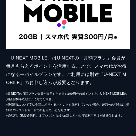
「U-NEXT MOBILE」はU-NEXTの「月額プラン」会員が
毎月もらえるポイントを活用することで、スマホ代がお得
になるモバイルプランです。ご利用には別途「U-NEXT M
OBILE」のお申し込みが必要となります。
※U-NEXTの月額プラン会員が毎月もらえる1,200円分のポイントを、U-NEXT MOBILEの
月額基本料の支払いに充てた場合。
※決済時において支払金額に相当するポイントを保有していない場合、差額分の料金はご登
録のクレジットカードでのお支払いとなります。
※通話料、SMS通信料、オプション（かけ放題など）の月額利用料は別途発生します。