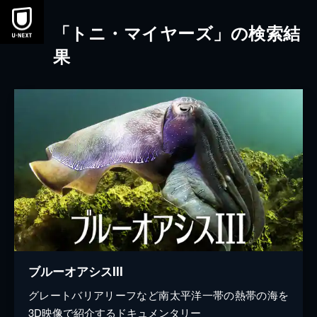
本文へスキップ
「トニ・マイヤーズ」の検索結
果
ブルーオアシスIII
グレートバリアリーフなど南太平洋一帯の熱帯の海を
3D映像で紹介するドキュメンタリー