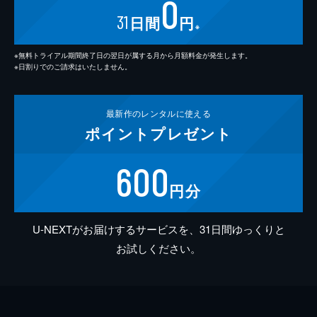
0
31
日間
円
※
※無料トライアル期間終了日の翌日が属する月から月額料金が発生します。
※日割りでのご請求はいたしません。
最新作の
レンタルに使える
ポイント
プレゼント
600
円分
U-NEXTがお届けするサービスを、31日間ゆっくりと
お試しください。