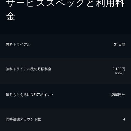
サービススペックと利用料
金
無料トライアル
31日間
無料トライアル後の⽉額料金
2,189円
（税込）
毎⽉もらえるU-NEXTポイント
1,200円分
同時視聴アカウント数
4