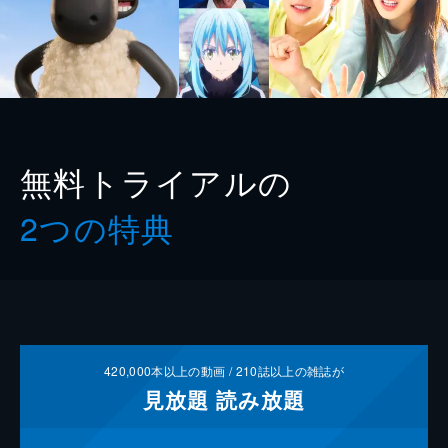
無料トライアルの
2つの特典
420,000
本以上の動画 /
210
誌以上の雑誌が
見放題
読み放題