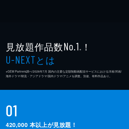
見放題作品数
！
No.1
※
とは
U-NEXT
※GEM Partners調べ/2026年7⽉ 国内の主要な定額制動画配信サービスにおける洋画/邦画/
海外ドラマ/韓流・アジアドラマ/国内ドラマ/アニメを調査。別途、有料作品あり。
01
420,000
本以上が見放題！