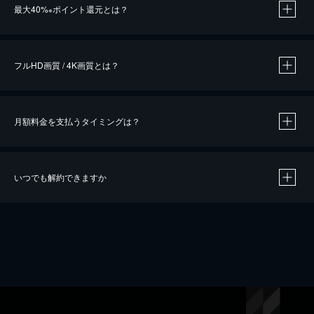
最大40%
ポイント還元とは？
※
※
作品によって必要なポイントが異なります。
フルHD画質 / 4K画質とは？
月額料金を支払うタイミングは？
※
40％ポイント還元の対象は、クレジットカード決済による作品の購入 / レンタルです。
※
iOSアプリのUコイン決済による作品の購入 / レンタルは、20％のポイント還元です。
※
還元の対象外となる決済方法や商品があります。くわしくは
こちら
をご確認ください。
いつでも解約できますか
こちら