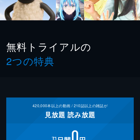
無料トライアルの
2つの特典
420,000
本以上の動画 /
210
誌以上の雑誌が
見放題
読み放題
0
31
日間
円