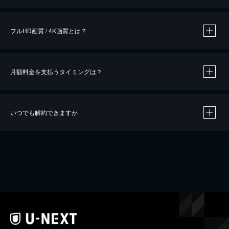
※
作品によって必要なポイントが異なります。
フルHD画質 / 4K画質とは？
月額料金を支払うタイミングは？
※
40％ポイント還元の対象は、クレジットカード決済による作品の購入 / レンタルです。
※
iOSアプリのUコイン決済による作品の購入 / レンタルは、20％のポイント還元です。
※
還元の対象外となる決済方法や商品があります。くわしくは
こちら
をご確認ください。
いつでも解約できますか
こちら