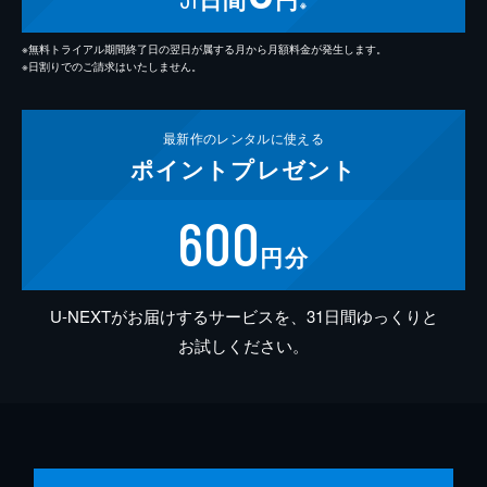
※
※無料トライアル期間終了日の翌日が属する月から月額料金が発生します。
※日割りでのご請求はいたしません。
最新作の
レンタルに使える
ポイント
プレゼント
600
円分
U-NEXTがお届けするサービスを、31日間ゆっくりと
お試しください。