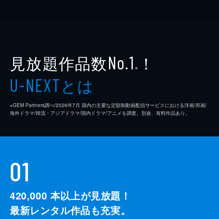
見放題作品数
！
No.1
※
とは
U-NEXT
※GEM Partners調べ/2026年7⽉ 国内の主要な定額制動画配信サービスにおける洋画/邦画/
海外ドラマ/韓流・アジアドラマ/国内ドラマ/アニメを調査。別途、有料作品あり。
01
420,000
本以上が見放題！
最新レンタル作品も充実。