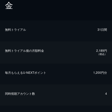
金
無料トライアル
31日間
無料トライアル後の⽉額料金
2,189円
（税込）
毎⽉もらえるU-NEXTポイント
1,200円分
同時視聴アカウント数
4