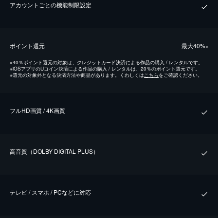
アカウントごとの機能制限設定
ポイント還元
最⼤40%
※
※
40％ポイント還元の対象は、クレジットカード決済による作品の購入 / レンタルです。
※
iOSアプリのUコイン決済による作品の購入 / レンタルは、20％のポイント還元です。
※
還元の対象外となる決済方法や商品があります。くわしくは
こちら
をご確認ください。
フルHD画質 / 4K画質
⾼⾳質（DOLBY DIGITAL PLUS）
テレビ / スマホ / PCなどに対応