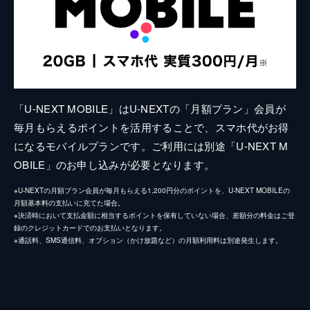
「U-NEXT MOBILE」はU-NEXTの「月額プラン」会員が
毎月もらえるポイントを活用することで、スマホ代がお得
になるモバイルプランです。ご利用には別途「U-NEXT M
OBILE」のお申し込みが必要となります。
※U-NEXTの月額プラン会員が毎月もらえる1,200円分のポイントを、U-NEXT MOBILEの
月額基本料の支払いに充てた場合。
※決済時において支払金額に相当するポイントを保有していない場合、差額分の料金はご登
録のクレジットカードでのお支払いとなります。
※通話料、SMS通信料、オプション（かけ放題など）の月額利用料は別途発生します。