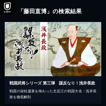
本文へスキップ
「藤田直博」の検索結果
戦国武将シリーズ 第三弾 謀反なり！浅井長政
戦国の栄枯盛衰を味わった北近江の戦国大名・浅井長
政を徹底解剖