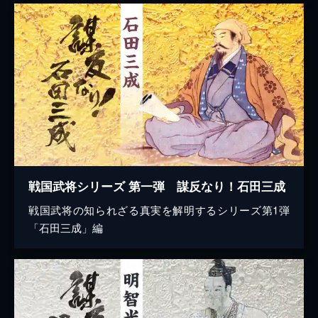
戦国武将シリーズ 第一弾 謀反なり！石田三成
戦国武将の知られざる真実を解明するシリーズ第1弾
「石田三成」編