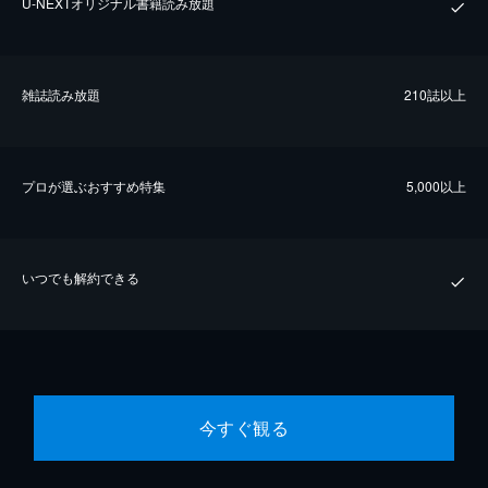
U-NEXTオリジナル書籍読み放題
雑誌読み放題
210誌以上
プロが選ぶおすすめ特集
5,000以上
いつでも解約できる
今すぐ観る