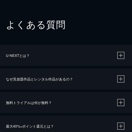
よくある質問
U-NEXTとは？
なぜ見放題作品とレンタル作品があるの？
無料トライアルは何が無料？
※
最大40%
ポイント還元とは？
※