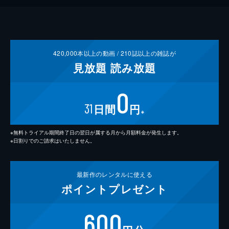
420,000
本以上の動画 /
210
誌以上の雑誌が
見放題
読み放題
0
31
日間
円
※
※無料トライアル期間終了日の翌日が属する月から月額料金が発生します。
※日割りでのご請求はいたしません。
最新作の
レンタルに使える
ポイント
プレゼント
600