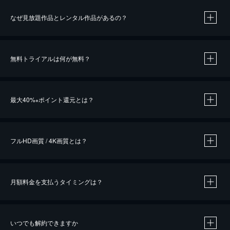
なぜ見放題作品とレンタル作品があるの？
無料トライアルは何が無料？
※
最大40%
ポイント還元とは？
※
※
作品によって必要なポイントが異なります。
フルHD画質 / 4K画質とは？
月額料金を支払うタイミングは？
※
40％ポイント還元の対象は、クレジットカード決済による作品の購入 / レンタルです。
※
iOSアプリのUコイン決済による作品の購入 / レンタルは、20％のポイント還元です。
※
還元の対象外となる決済方法や商品があります。くわしくは
こちら
をご確認ください。
いつでも解約できますか