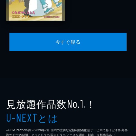
今すぐ観る
見放題作品数
！
No.1
※
とは
U-NEXT
※GEM Partners調べ/2026年7⽉ 国内の主要な定額制動画配信サービスにおける洋画/邦画/
海外ドラマ/韓流・アジアドラマ/国内ドラマ/アニメを調査。別途、有料作品あり。