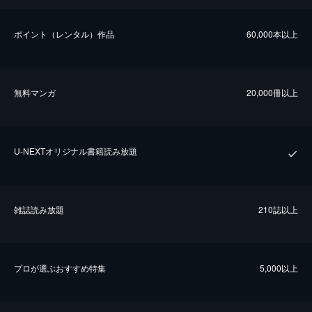
ポイント（レンタル）作品
60,000本以上
無料マンガ
20,000冊以上
U-NEXTオリジナル書籍読み放題
雑誌読み放題
210誌以上
プロが選ぶおすすめ特集
5,000以上