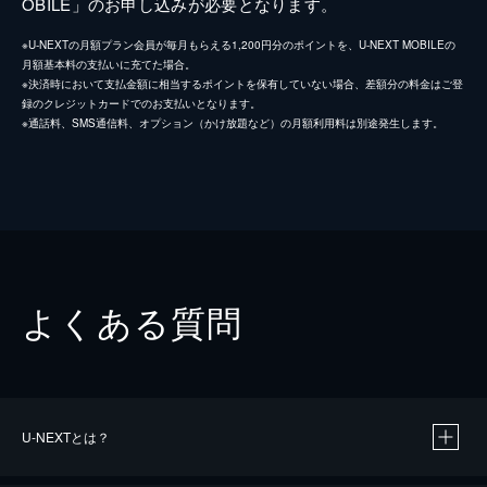
OBILE」のお申し込みが必要となります。
※U-NEXTの月額プラン会員が毎月もらえる1,200円分のポイントを、U-NEXT MOBILEの
月額基本料の支払いに充てた場合。
※決済時において支払金額に相当するポイントを保有していない場合、差額分の料金はご登
録のクレジットカードでのお支払いとなります。
※通話料、SMS通信料、オプション（かけ放題など）の月額利用料は別途発生します。
よくある質問
U-NEXTとは？