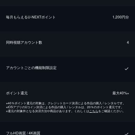
毎⽉もらえるU-NEXTポイント
1,200円分
同時視聴アカウント数
4
アカウントごとの機能制限設定
ポイント還元
最⼤40%
※
※
40％ポイント還元の対象は、クレジットカード決済による作品の購入 / レンタルです。
※
iOSアプリのUコイン決済による作品の購入 / レンタルは、20％のポイント還元です。
※
還元の対象外となる決済方法や商品があります。くわしくは
こちら
をご確認ください。
フルHD画質 / 4K画質