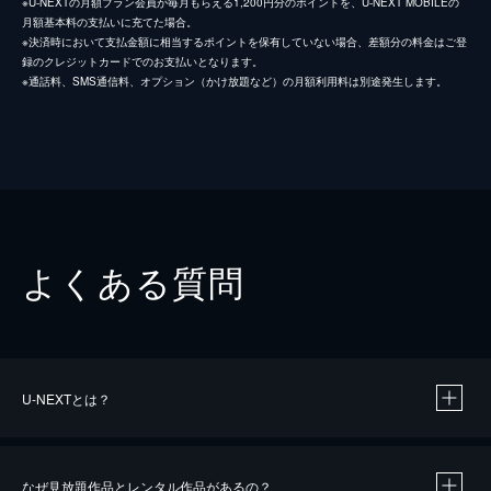
※U-NEXTの月額プラン会員が毎月もらえる1,200円分のポイントを、U-NEXT MOBILEの
月額基本料の支払いに充てた場合。
※決済時において支払金額に相当するポイントを保有していない場合、差額分の料金はご登
録のクレジットカードでのお支払いとなります。
※通話料、SMS通信料、オプション（かけ放題など）の月額利用料は別途発生します。
よくある質問
U-NEXTとは？
なぜ見放題作品とレンタル作品があるの？