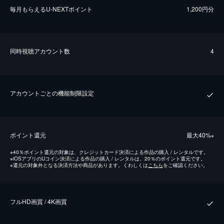
毎⽉もらえるU-NEXTポイント
1,200円分
同時視聴アカウント数
4
アカウントごとの機能制限設定
ポイント還元
最⼤40%
※
※
40％ポイント還元の対象は、クレジットカード決済による作品の購入 / レンタルです。
※
iOSアプリのUコイン決済による作品の購入 / レンタルは、20％のポイント還元です。
※
還元の対象外となる決済方法や商品があります。くわしくは
こちら
をご確認ください。
フルHD画質 / 4K画質