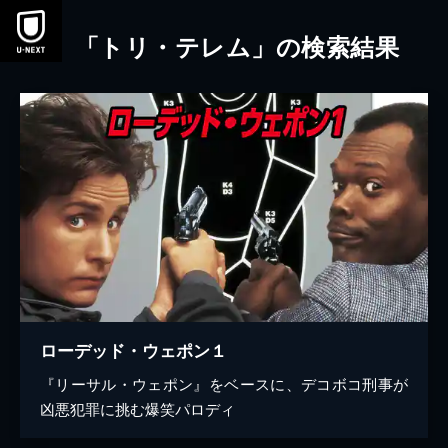
本文へスキップ
「トリ・テレム」の検索結果
ローデッド・ウェポン１
『リーサル・ウェポン』をベースに、デコボコ刑事が
凶悪犯罪に挑む爆笑パロディ