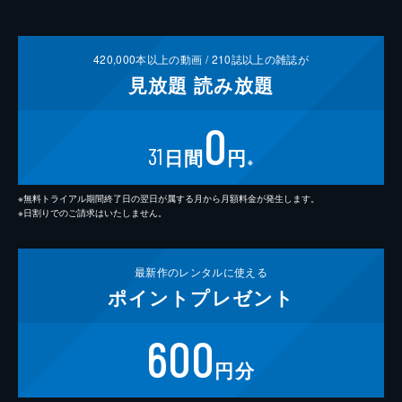
420,000
本以上の動画 /
210
誌以上の雑誌が
見放題
読み放題
0
31
日間
円
※
※無料トライアル期間終了日の翌日が属する月から月額料金が発生します。
※日割りでのご請求はいたしません。
最新作の
レンタルに使える
ポイント
プレゼント
600
円分