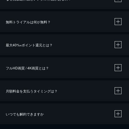
無料トライアルは何が無料？
※
最大40%
ポイント還元とは？
※
※
作品によって必要なポイントが異なります。
フルHD画質 / 4K画質とは？
月額料金を支払うタイミングは？
※
40％ポイント還元の対象は、クレジットカード決済による作品の購入 / レンタルです。
※
iOSアプリのUコイン決済による作品の購入 / レンタルは、20％のポイント還元です。
※
還元の対象外となる決済方法や商品があります。くわしくは
こちら
をご確認ください。
いつでも解約できますか