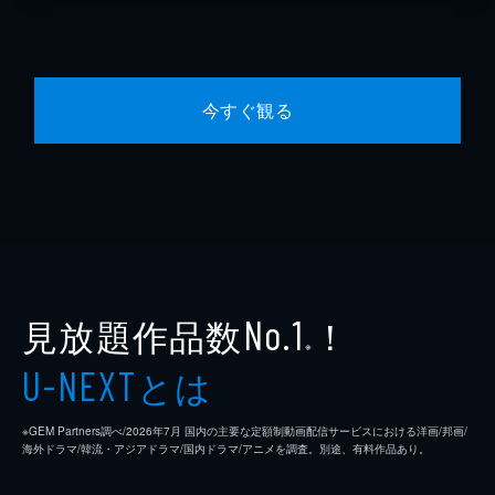
今すぐ観る
見放題作品数
！
No.1
※
とは
U-NEXT
※GEM Partners調べ/2026年7⽉ 国内の主要な定額制動画配信サービスにおける洋画/邦画/
海外ドラマ/韓流・アジアドラマ/国内ドラマ/アニメを調査。別途、有料作品あり。