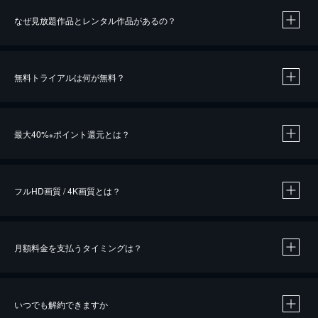
なぜ見放題作品とレンタル作品があるの？
無料トライアルは何が無料？
※
最大40%
ポイント還元とは？
※
※
作品によって必要なポイントが異なります。
フルHD画質 / 4K画質とは？
月額料金を支払うタイミングは？
※
40％ポイント還元の対象は、クレジットカード決済による作品の購入 / レンタルです。
※
iOSアプリのUコイン決済による作品の購入 / レンタルは、20％のポイント還元です。
※
還元の対象外となる決済方法や商品があります。くわしくは
こちら
をご確認ください。
いつでも解約できますか