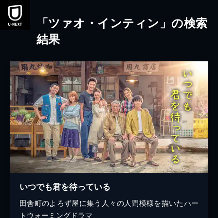
本文へスキップ
「ツァオ・インティン」の検索
結果
いつでも君を待っている
田舎町のよろず屋に集う人々の人間模様を描いたハー
トウォーミングドラマ