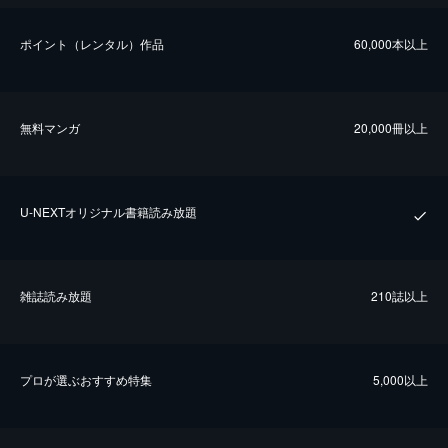
ポイント（レンタル）作品
60,000本以上
無料マンガ
20,000冊以上
U-NEXTオリジナル書籍読み放題
雑誌読み放題
210誌以上
プロが選ぶおすすめ特集
5,000以上