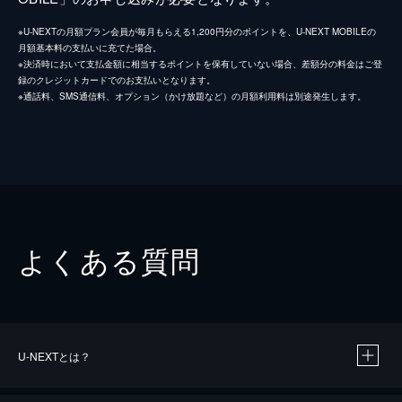
※U-NEXTの月額プラン会員が毎月もらえる1,200円分のポイントを、U-NEXT MOBILEの
月額基本料の支払いに充てた場合。
※決済時において支払金額に相当するポイントを保有していない場合、差額分の料金はご登
録のクレジットカードでのお支払いとなります。
※通話料、SMS通信料、オプション（かけ放題など）の月額利用料は別途発生します。
よくある質問
U-NEXTとは？