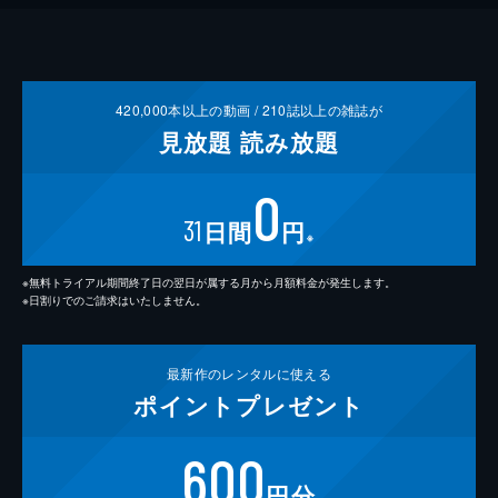
420,000
本以上の動画 /
210
誌以上の雑誌が
見放題
読み放題
0
31
日間
円
※
※無料トライアル期間終了日の翌日が属する月から月額料金が発生します。
※日割りでのご請求はいたしません。
最新作の
レンタルに使える
ポイント
プレゼント
600
円分