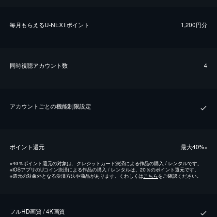
毎⽉もらえるU-NEXTポイント
1,200円分
同時視聴アカウント数
4
アカウントごとの機能制限設定
ポイント還元
最⼤40%
※
※
40％ポイント還元の対象は、クレジットカード決済による作品の購入 / レンタルです。
※
iOSアプリのUコイン決済による作品の購入 / レンタルは、20％のポイント還元です。
※
還元の対象外となる決済方法や商品があります。くわしくは
こちら
をご確認ください。
フルHD画質 / 4K画質