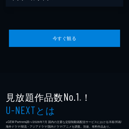
今すぐ観る
見放題作品数
！
No.1
※
とは
U-NEXT
※GEM Partners調べ/2026年7⽉ 国内の主要な定額制動画配信サービスにおける洋画/邦画/
海外ドラマ/韓流・アジアドラマ/国内ドラマ/アニメを調査。別途、有料作品あり。