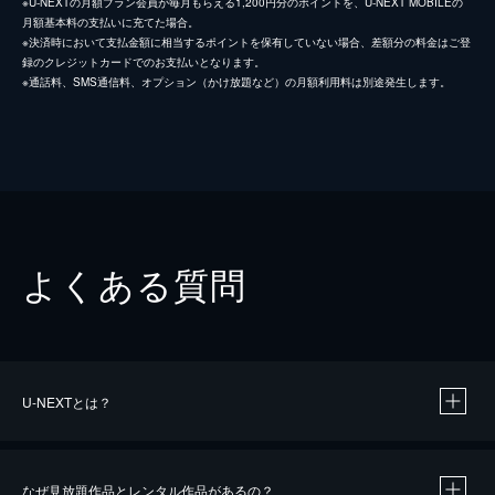
※U-NEXTの月額プラン会員が毎月もらえる1,200円分のポイントを、U-NEXT MOBILEの
月額基本料の支払いに充てた場合。
※決済時において支払金額に相当するポイントを保有していない場合、差額分の料金はご登
録のクレジットカードでのお支払いとなります。
※通話料、SMS通信料、オプション（かけ放題など）の月額利用料は別途発生します。
よくある質問
U-NEXTとは？
なぜ見放題作品とレンタル作品があるの？