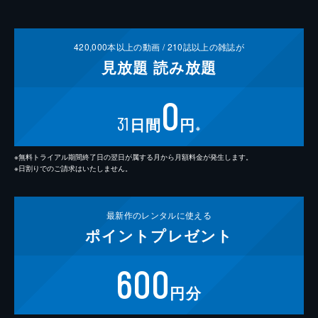
420,000
本以上の動画 /
210
誌以上の雑誌が
見放題
読み放題
0
31
日間
円
※
※無料トライアル期間終了日の翌日が属する月から月額料金が発生します。
※日割りでのご請求はいたしません。
最新作の
レンタルに使える
ポイント
プレゼント
600
円分