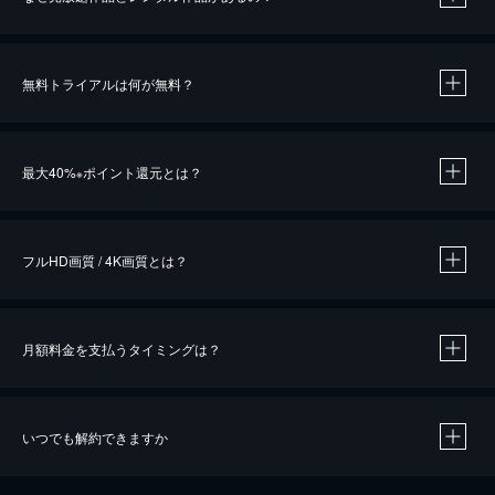
無料トライアルは何が無料？
※
最大40%
ポイント還元とは？
※
※
作品によって必要なポイントが異なります。
フルHD画質 / 4K画質とは？
月額料金を支払うタイミングは？
※
40％ポイント還元の対象は、クレジットカード決済による作品の購入 / レンタルです。
※
iOSアプリのUコイン決済による作品の購入 / レンタルは、20％のポイント還元です。
※
還元の対象外となる決済方法や商品があります。くわしくは
こちら
をご確認ください。
いつでも解約できますか