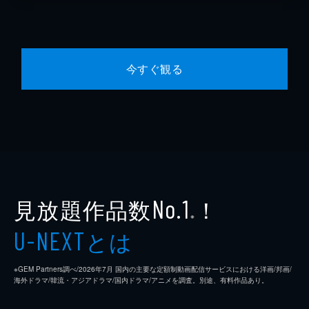
今すぐ観る
見放題作品数
！
No.1
※
とは
U-NEXT
※GEM Partners調べ/2026年7⽉ 国内の主要な定額制動画配信サービスにおける洋画/邦画/
海外ドラマ/韓流・アジアドラマ/国内ドラマ/アニメを調査。別途、有料作品あり。