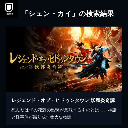
本文へスキップ
「シェン・カイ」の検索結果
レジェンド・オブ・ヒドゥンタウン 妖舞炎奇譚
死んだはずの花魁の出現が意味するものとは…。神話
と怪事件が織り成す壮大な物語