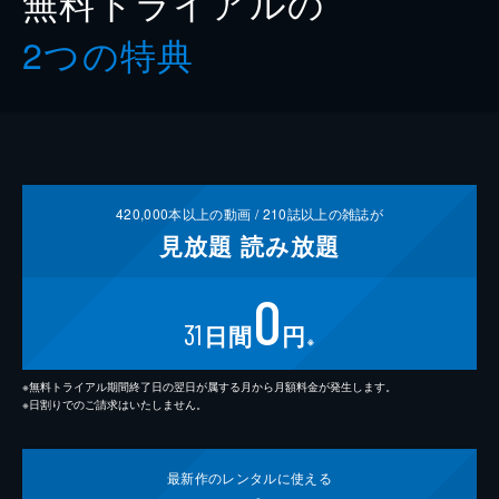
無料トライアルの
2つの特典
420,000
本以上の動画 /
210
誌以上の雑誌が
見放題
読み放題
0
31
日間
円
※
※無料トライアル期間終了日の翌日が属する月から月額料金が発生します。
※日割りでのご請求はいたしません。
最新作の
レンタルに使える