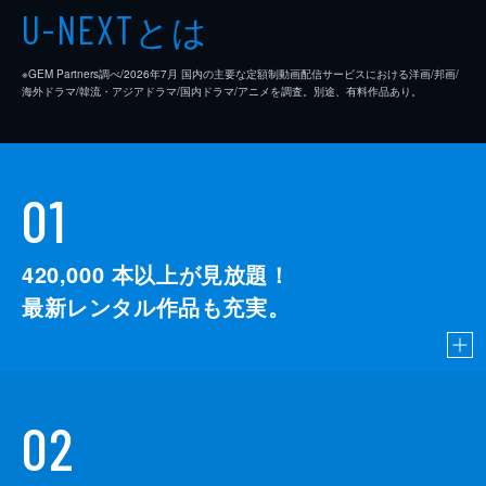
とは
U-NEXT
※GEM Partners調べ/2026年7⽉ 国内の主要な定額制動画配信サービスにおける洋画/邦画/
海外ドラマ/韓流・アジアドラマ/国内ドラマ/アニメを調査。別途、有料作品あり。
01
420,000
本以上が見放題！
最新レンタル作品も充実。
02