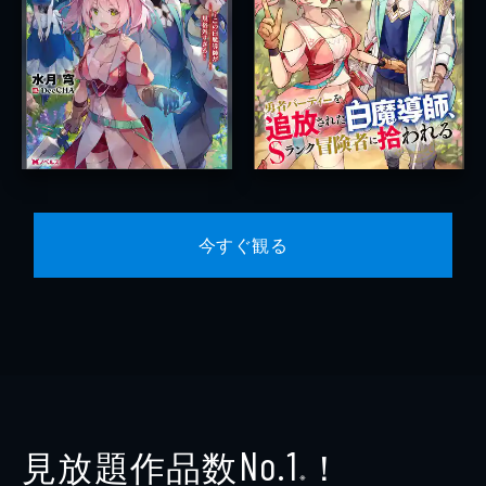
今すぐ観る
見放題作品数
！
No.1
※