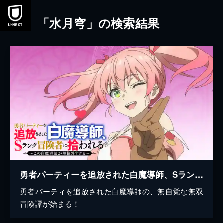
本文へスキップ
「水月穹」の検索結果
勇者パーティーを追放された白魔導師、Sランク冒険者に拾われる ～この白魔導師が規格外すぎる～
勇者パーティを追放された白魔導師の、無自覚な無双
冒険譚が始まる！