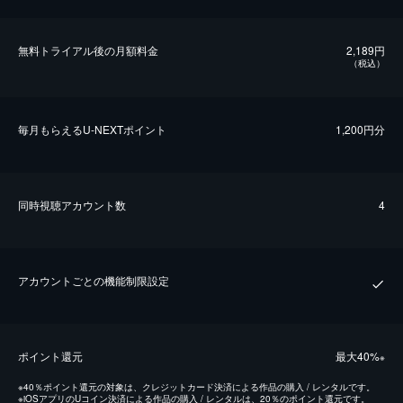
無料トライアル後の⽉額料金
2,189円
（税込）
毎⽉もらえるU-NEXTポイント
1,200円分
同時視聴アカウント数
4
アカウントごとの機能制限設定
ポイント還元
最⼤40%
※
※
40％ポイント還元の対象は、クレジットカード決済による作品の購入 / レンタルです。
※
iOSアプリのUコイン決済による作品の購入 / レンタルは、20％のポイント還元です。