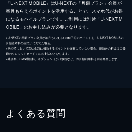
「U-NEXT MOBILE」はU-NEXTの「月額プラン」会員が
毎月もらえるポイントを活用することで、スマホ代がお得
になるモバイルプランです。ご利用には別途「U-NEXT M
OBILE」のお申し込みが必要となります。
※U-NEXTの月額プラン会員が毎月もらえる1,200円分のポイントを、U-NEXT MOBILEの
月額基本料の支払いに充てた場合。
※決済時において支払金額に相当するポイントを保有していない場合、差額分の料金はご登
録のクレジットカードでのお支払いとなります。
※通話料、SMS通信料、オプション（かけ放題など）の月額利用料は別途発生します。
よくある質問