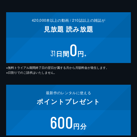
420,000
本以上の動画 /
210
誌以上の雑誌が
見放題
読み放題
0
31
日間
円
※
※無料トライアル期間終了日の翌日が属する月から月額料金が発生します。
※日割りでのご請求はいたしません。
最新作の
レンタルに使える
ポイント
プレゼント
600
円分