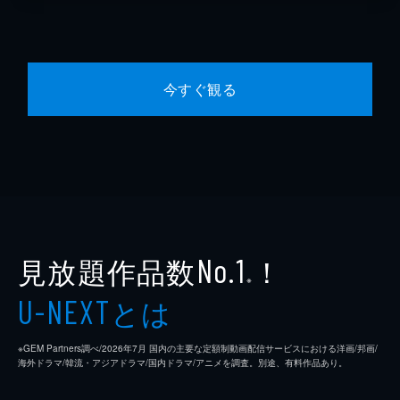
今すぐ観る
見放題作品数
！
No.1
※
とは
U-NEXT
※GEM Partners調べ/2026年7⽉ 国内の主要な定額制動画配信サービスにおける洋画/邦画/
海外ドラマ/韓流・アジアドラマ/国内ドラマ/アニメを調査。別途、有料作品あり。