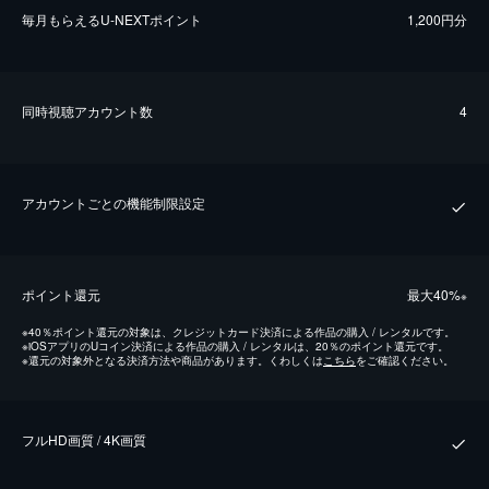
毎⽉もらえるU-NEXTポイント
1,200円分
同時視聴アカウント数
4
アカウントごとの機能制限設定
ポイント還元
最⼤40%
※
※
40％ポイント還元の対象は、クレジットカード決済による作品の購入 / レンタルです。
※
iOSアプリのUコイン決済による作品の購入 / レンタルは、20％のポイント還元です。
※
還元の対象外となる決済方法や商品があります。くわしくは
こちら
をご確認ください。
フルHD画質 / 4K画質