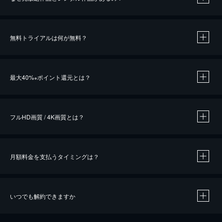
無料トライアルは何が無料？
※
最大40%
ポイント還元とは？
※
※
作品によって必要なポイントが異なります。
フルHD画質 / 4K画質とは？
月額料金を支払うタイミングは？
※
40％ポイント還元の対象は、クレジットカード決済による作品の購入 / レンタルです。
※
iOSアプリのUコイン決済による作品の購入 / レンタルは、20％のポイント還元です。
※
還元の対象外となる決済方法や商品があります。くわしくは
こちら
をご確認ください。
いつでも解約できますか