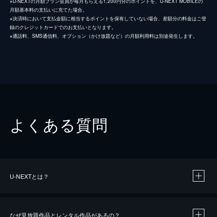
※U-NEXTの月額プラン会員が毎月もらえる1,200円分のポイントを、U-NEXT MOBILEの
月額基本料の支払いに充てた場合。
※決済時において支払金額に相当するポイントを保有していない場合、差額分の料金はご登
録のクレジットカードでのお支払いとなります。
※通話料、SMS通信料、オプション（かけ放題など）の月額利用料は別途発生します。
よくある質問
U-NEXTとは？
なぜ見放題作品とレンタル作品があるの？