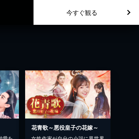
今すぐ観る
花青歌～悪役皇子の花嫁～
純愛を
女性作家が自分の小説に異世界