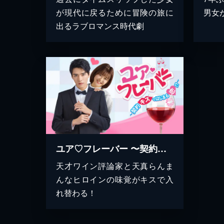
が現代に戻るために冒険の旅に
男女
出るラブロマンス時代劇
ユア♡フレーバー 〜契約キスではじまる恋!?〜
天才ワイン評論家と天真らんま
んなヒロインの味覚がキスで入
れ替わる！