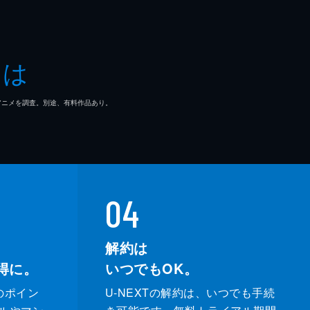
とは
マ/アニメを調査。別途、有料作品あり。
04
解約は
得に。
いつでもOK。
のポイン
U-NEXTの解約は、いつでも手続