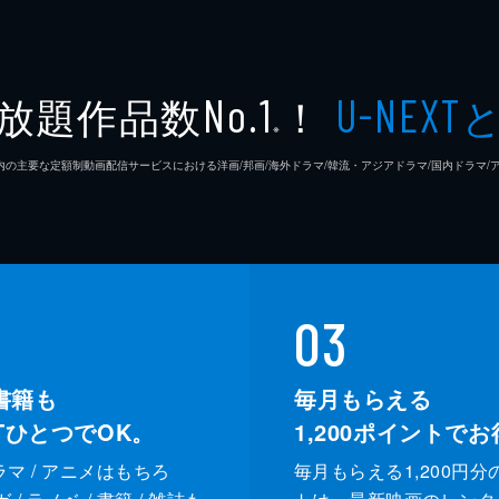
放題作品数
！
No.1
U-NEXT
※
26年7⽉ 国内の主要な定額制動画配信サービスにおける洋画/邦画/海外ドラマ/韓流・アジアドラマ/国内ドラ
03
書籍も
毎月もらえる
XTひとつでOK。
1,200
ポイントでお
ドラマ / アニメはもちろ
毎月もらえる1,200円分