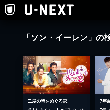
本文へスキップ
「ソン・イーレン」の
二度の時をめぐる恋
7年
過去にタイムスリップした少女
7年