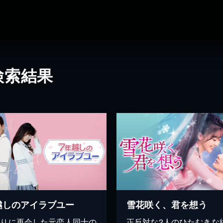
検索結果
越しのアイラブユー
雪花咲く、君を想う
ぶりに再会した元恋人同士の
正反対な2人のひたむきな