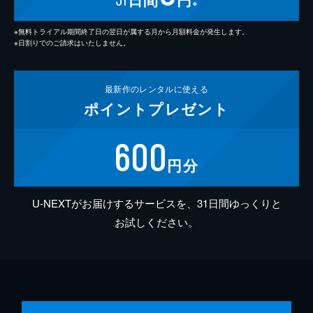
※
※無料トライアル期間終了日の翌日が属する月から月額料金が発生します。
※日割りでのご請求はいたしません。
最新作の
レンタルに使える
ポイント
プレゼント
600
円分
U-NEXTがお届けするサービスを、31日間ゆっくりと
お試しください。