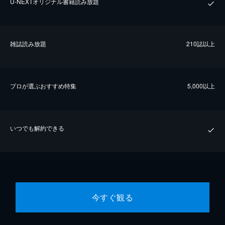
U-NEXTオリジナル書籍読み放題
雑誌読み放題
210誌以上
プロが選ぶおすすめ特集
5,000以上
いつでも解約できる
今すぐ観る