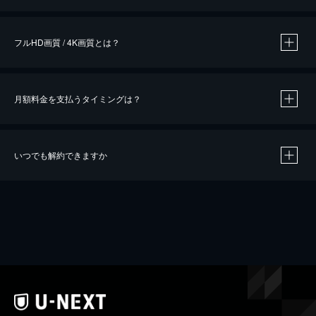
※
作品によって必要なポイントが異なります。
フルHD画質 / 4K画質とは？
月額料金を支払うタイミングは？
※
40％ポイント還元の対象は、クレジットカード決済による作品の購入 / レンタルです。
※
iOSアプリのUコイン決済による作品の購入 / レンタルは、20％のポイント還元です。
※
還元の対象外となる決済方法や商品があります。くわしくは
こちら
をご確認ください。
いつでも解約できますか
こちら