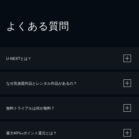
よくある質問
U-NEXTとは？
なぜ見放題作品とレンタル作品があるの？
無料トライアルは何が無料？
※
最大40%
ポイント還元とは？
※