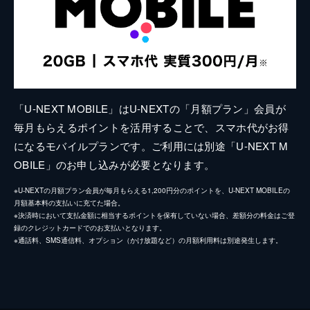
「U-NEXT MOBILE」はU-NEXTの「月額プラン」会員が
毎月もらえるポイントを活用することで、スマホ代がお得
になるモバイルプランです。ご利用には別途「U-NEXT M
OBILE」のお申し込みが必要となります。
※U-NEXTの月額プラン会員が毎月もらえる1,200円分のポイントを、U-NEXT MOBILEの
月額基本料の支払いに充てた場合。
※決済時において支払金額に相当するポイントを保有していない場合、差額分の料金はご登
録のクレジットカードでのお支払いとなります。
※通話料、SMS通信料、オプション（かけ放題など）の月額利用料は別途発生します。