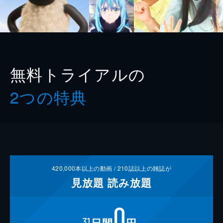
無料トライアルの
2つの特典
420,000
本以上の動画 /
210
誌以上の雑誌が
見放題
読み放題
0
31
日間
円