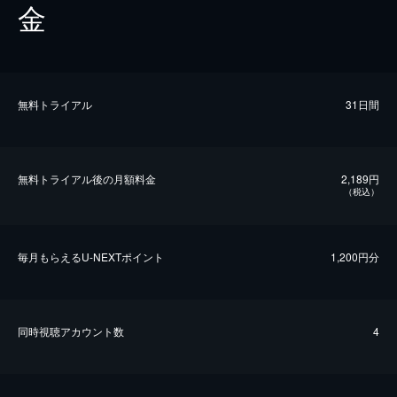
金
無料トライアル
31日間
無料トライアル後の⽉額料金
2,189円
（税込）
毎⽉もらえるU-NEXTポイント
1,200円分
同時視聴アカウント数
4