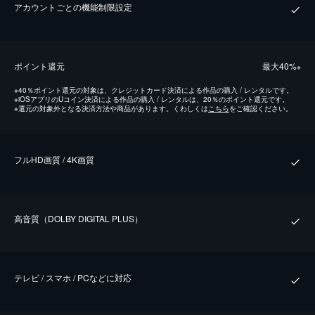
アカウントごとの機能制限設定
ポイント還元
最⼤40%
※
※
40％ポイント還元の対象は、クレジットカード決済による作品の購入 / レンタルです。
※
iOSアプリのUコイン決済による作品の購入 / レンタルは、20％のポイント還元です。
※
還元の対象外となる決済方法や商品があります。くわしくは
こちら
をご確認ください。
フルHD画質 / 4K画質
⾼⾳質（DOLBY DIGITAL PLUS）
テレビ / スマホ / PCなどに対応