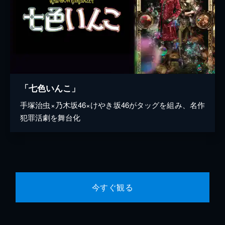
「七色いんこ」
手塚治虫×乃木坂46×けやき坂46がタッグを組み、名作
犯罪活劇を舞台化
今すぐ観る