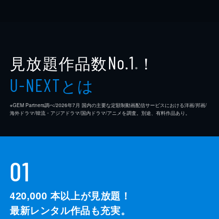
見放題作品数
！
No.1
※
とは
U-NEXT
※GEM Partners調べ/2026年7⽉ 国内の主要な定額制動画配信サービスにおける洋画/邦画/
海外ドラマ/韓流・アジアドラマ/国内ドラマ/アニメを調査。別途、有料作品あり。
01
420,000
本以上が見放題！
最新レンタル作品も充実。