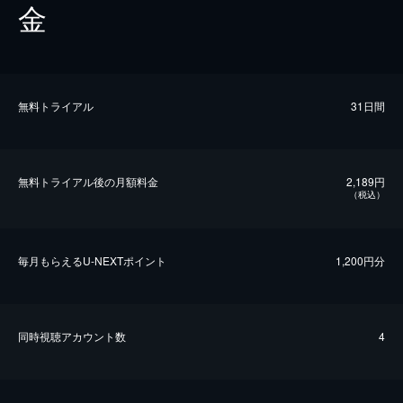
金
無料トライアル
31日間
無料トライアル後の⽉額料金
2,189円
（税込）
毎⽉もらえるU-NEXTポイント
1,200円分
同時視聴アカウント数
4