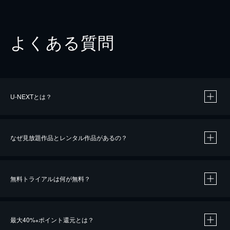
よくある質問
U-NEXTとは？
なぜ見放題作品とレンタル作品があるの？
無料トライアルは何が無料？
※
最大40%
ポイント還元とは？
※