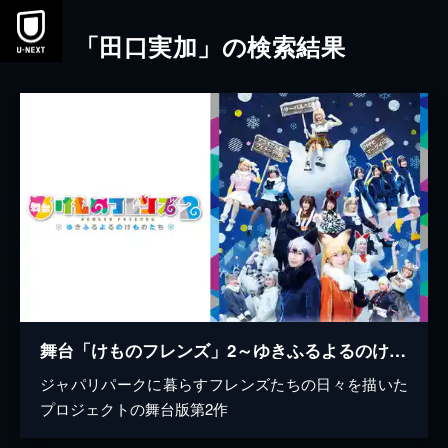
本文へスキップ
「田口実加」の検索結果
舞台「けものフレンズ」2～ゆきふるよるのけものたち～【PPPとマーゲイの回】
ジャパリパークに暮らすフレンズたちの日々を描いた
プロジェクトの舞台版第2作