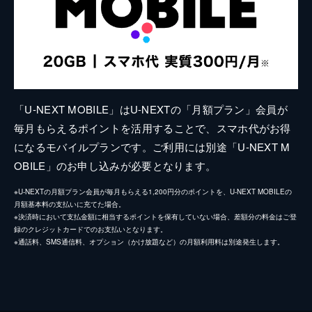
「U-NEXT MOBILE」はU-NEXTの「月額プラン」会員が
毎月もらえるポイントを活用することで、スマホ代がお得
になるモバイルプランです。ご利用には別途「U-NEXT M
OBILE」のお申し込みが必要となります。
※U-NEXTの月額プラン会員が毎月もらえる1,200円分のポイントを、U-NEXT MOBILEの
月額基本料の支払いに充てた場合。
※決済時において支払金額に相当するポイントを保有していない場合、差額分の料金はご登
録のクレジットカードでのお支払いとなります。
※通話料、SMS通信料、オプション（かけ放題など）の月額利用料は別途発生します。