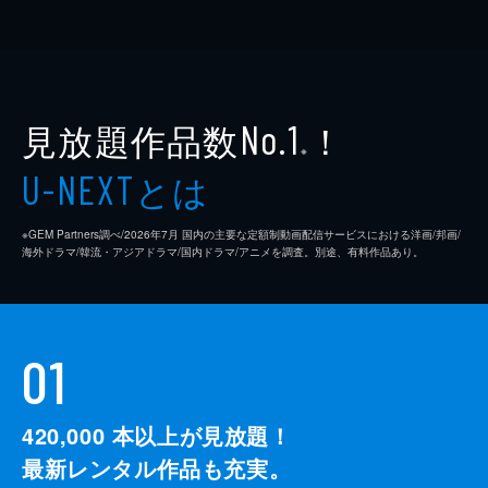
見放題作品数
！
No.1
※
とは
U-NEXT
※GEM Partners調べ/2026年7⽉ 国内の主要な定額制動画配信サービスにおける洋画/邦画/
海外ドラマ/韓流・アジアドラマ/国内ドラマ/アニメを調査。別途、有料作品あり。
01
420,000
本以上が見放題！
最新レンタル作品も充実。