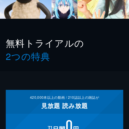
無料トライアルの
2つの特典
420,000
本以上の動画 /
210
誌以上の雑誌が
見放題
読み放題
0
31
日間
円