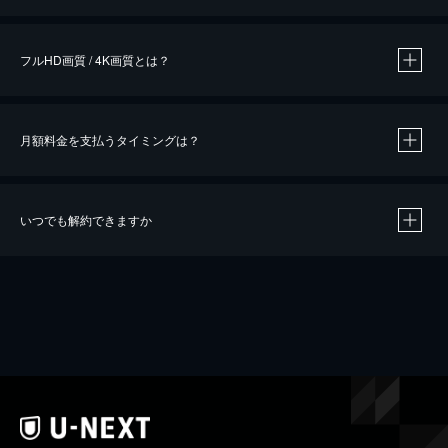
※
作品によって必要なポイントが異なります。
フルHD画質 / 4K画質とは？
月額料金を支払うタイミングは？
※
40％ポイント還元の対象は、クレジットカード決済による作品の購入 / レンタルです。
※
iOSアプリのUコイン決済による作品の購入 / レンタルは、20％のポイント還元です。
※
還元の対象外となる決済方法や商品があります。くわしくは
こちら
をご確認ください。
いつでも解約できますか
こちら