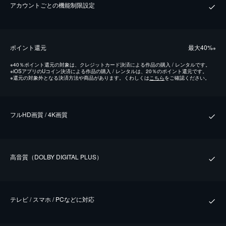
アカウントごとの機能制限設定
ポイント還元
最⼤40%
※
※
40％ポイント還元の対象は、クレジットカード決済による作品の購入 / レンタルです。
※
iOSアプリのUコイン決済による作品の購入 / レンタルは、20％のポイント還元です。
※
還元の対象外となる決済方法や商品があります。くわしくは
こちら
をご確認ください。
フルHD画質 / 4K画質
⾼⾳質（DOLBY DIGITAL PLUS）
テレビ / スマホ / PCなどに対応