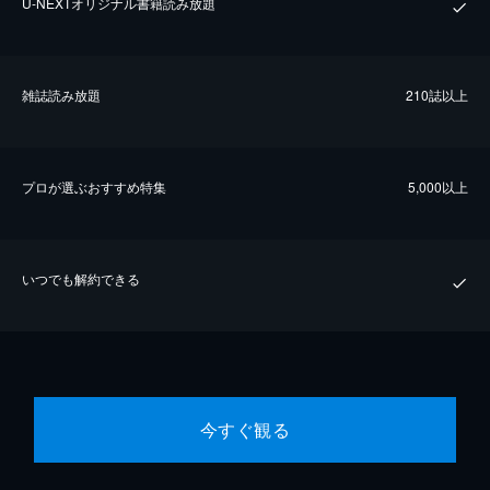
U-NEXTオリジナル書籍読み放題
雑誌読み放題
210誌以上
プロが選ぶおすすめ特集
5,000以上
いつでも解約できる
今すぐ観る