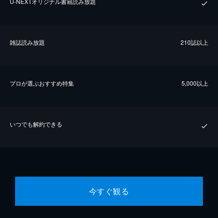
U-NEXTオリジナル書籍読み放題
雑誌読み放題
210誌以上
プロが選ぶおすすめ特集
5,000以上
いつでも解約できる
今すぐ観る