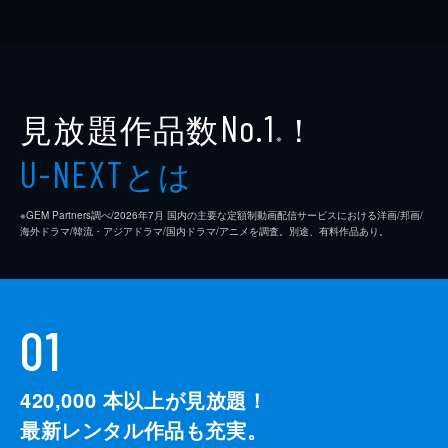
見放題作品数
！
No.1
※
とは
U-NEXT
※GEM Partners調べ/2026年7⽉ 国内の主要な定額制動画配信サービスにおける洋画/邦画/
海外ドラマ/韓流・アジアドラマ/国内ドラマ/アニメを調査。別途、有料作品あり。
01
420,000
本以上が見放題！
最新レンタル作品も充実。