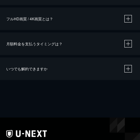
※
作品によって必要なポイントが異なります。
フルHD画質 / 4K画質とは？
月額料金を支払うタイミングは？
※
40％ポイント還元の対象は、クレジットカード決済による作品の購入 / レンタルです。
※
iOSアプリのUコイン決済による作品の購入 / レンタルは、20％のポイント還元です。
※
還元の対象外となる決済方法や商品があります。くわしくは
こちら
をご確認ください。
いつでも解約できますか
こちら