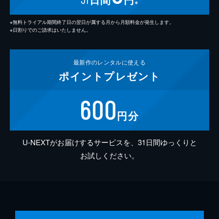
※
※無料トライアル期間終了日の翌日が属する月から月額料金が発生します。
※日割りでのご請求はいたしません。
最新作の
レンタルに使える
ポイント
プレゼント
600
円分
U-NEXTがお届けするサービスを、31日間ゆっくりと
お試しください。