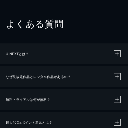
よくある質問
U-NEXTとは？
なぜ見放題作品とレンタル作品があるの？
無料トライアルは何が無料？
※
最大40%
ポイント還元とは？
※