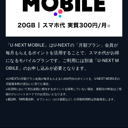
「U-NEXT MOBILE」はU-NEXTの「月額プラン」会員が
毎月もらえるポイントを活用することで、スマホ代がお得
になるモバイルプランです。ご利用には別途「U-NEXT M
OBILE」のお申し込みが必要となります。
※U-NEXTの月額プラン会員が毎月もらえる1,200円分のポイントを、U-NEXT MOBILEの
月額基本料の支払いに充てた場合。
※決済時において支払金額に相当するポイントを保有していない場合、差額分の料金はご登
録のクレジットカードでのお支払いとなります。
※通話料、SMS通信料、オプション（かけ放題など）の月額利用料は別途発生します。