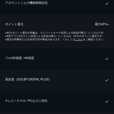
アカウントごとの機能制限設定
ポイント還元
最⼤40%
※
※
40％ポイント還元の対象は、クレジットカード決済による作品の購入 / レンタルです。
※
iOSアプリのUコイン決済による作品の購入 / レンタルは、20％のポイント還元です。
※
還元の対象外となる決済方法や商品があります。くわしくは
こちら
をご確認ください。
フルHD画質 / 4K画質
⾼⾳質（DOLBY DIGITAL PLUS）
テレビ / スマホ / PCなどに対応