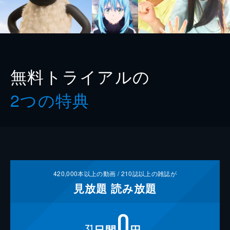
無料トライアルの
2つの特典
420,000
本以上の動画 /
210
誌以上の雑誌が
見放題
読み放題
0
31
日間
円