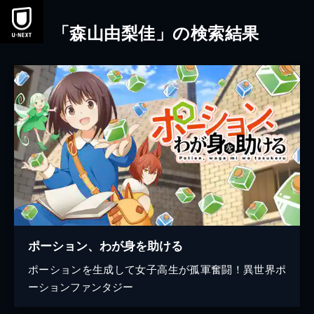
本文へスキップ
「森山由梨佳」の検索結果
ポーション、わが身を助ける
ポーションを生成して女子高生が孤軍奮闘！異世界ポ
ーションファンタジー