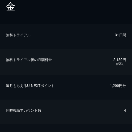
金
無料トライアル
31日間
無料トライアル後の⽉額料金
2,189円
（税込）
毎⽉もらえるU-NEXTポイント
1,200円分
同時視聴アカウント数
4