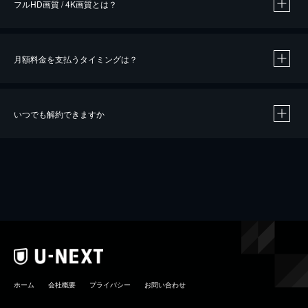
フルHD画質 / 4K画質とは？
月額料金を支払うタイミングは？
※
40％ポイント還元の対象は、クレジットカード決済による作品の購入 / レンタルです。
※
iOSアプリのUコイン決済による作品の購入 / レンタルは、20％のポイント還元です。
※
還元の対象外となる決済方法や商品があります。くわしくは
こちら
をご確認ください。
いつでも解約できますか
こちら
ホーム
会社概要
プライバシー
お問い合わせ