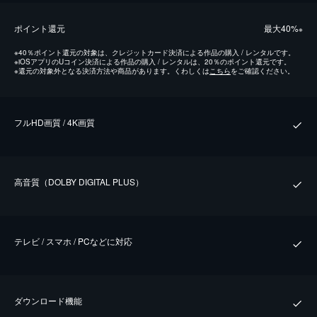
ポイント還元
最⼤40%
※
※
40％ポイント還元の対象は、クレジットカード決済による作品の購入 / レンタルです。
※
iOSアプリのUコイン決済による作品の購入 / レンタルは、20％のポイント還元です。
※
還元の対象外となる決済方法や商品があります。くわしくは
こちら
をご確認ください。
フルHD画質 / 4K画質
⾼⾳質（DOLBY DIGITAL PLUS）
テレビ / スマホ / PCなどに対応
ダウンロード機能