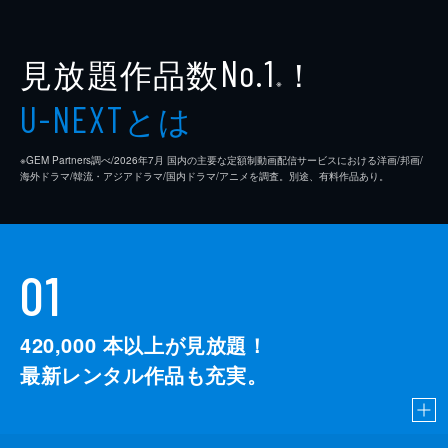
見放題作品数
！
No.1
※
とは
U-NEXT
※GEM Partners調べ/2026年7⽉ 国内の主要な定額制動画配信サービスにおける洋画/邦画/
海外ドラマ/韓流・アジアドラマ/国内ドラマ/アニメを調査。別途、有料作品あり。
01
420,000
本以上が見放題！
最新レンタル作品も充実。