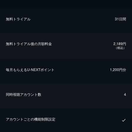
無料トライアル
31日間
無料トライアル後の⽉額料金
2,189円
（税込）
毎⽉もらえるU-NEXTポイント
1,200円分
同時視聴アカウント数
4
アカウントごとの機能制限設定