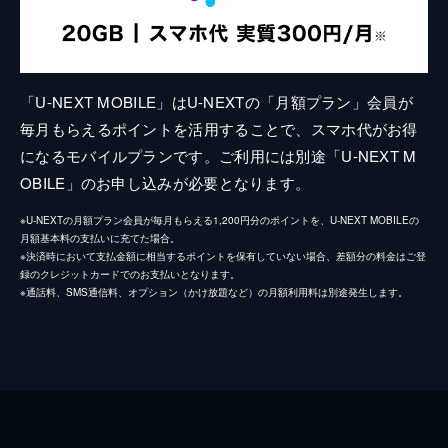
「U-NEXT MOBILE」はU-NEXTの「月額プラン」会員が
毎月もらえるポイントを活用することで、スマホ代がお得
になるモバイルプランです。ご利用には別途「U-NEXT M
OBILE」のお申し込みが必要となります。
※U-NEXTの月額プラン会員が毎月もらえる1,200円分のポイントを、U-NEXT MOBILEの
月額基本料の支払いに充てた場合。
※決済時において支払金額に相当するポイントを保有していない場合、差額分の料金はご登
録のクレジットカードでのお支払いとなります。
※通話料、SMS通信料、オプション（かけ放題など）の月額利用料は別途発生します。