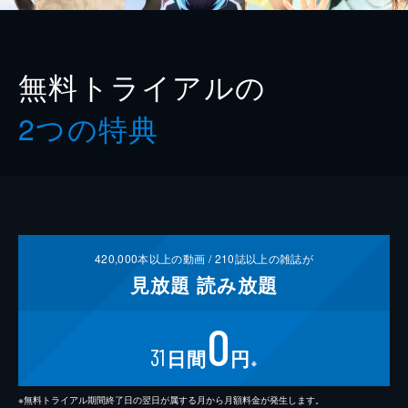
無料トライアルの
2つの特典
420,000
本以上の動画 /
210
誌以上の雑誌が
見放題
読み放題
0
31
日間
円
※
※無料トライアル期間終了日の翌日が属する月から月額料金が発生します。