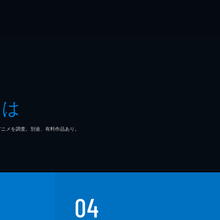
とは
マ/アニメを調査。別途、有料作品あり。
04