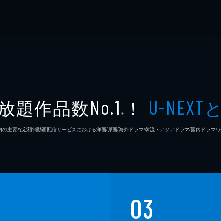
放題作品数
！
No.1
U-NEXT
※
26年7⽉ 国内の主要な定額制動画配信サービスにおける洋画/邦画/海外ドラマ/韓流・アジアドラマ/国内ドラ
03