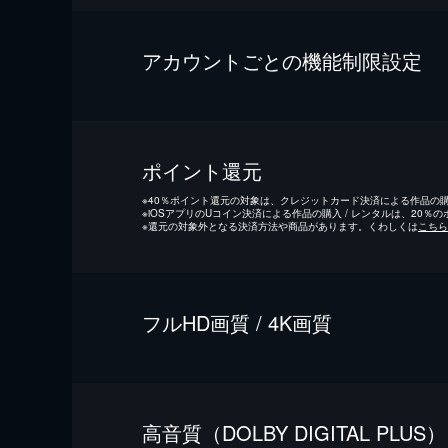
アカウントごとの機能制限設定
ポイント還元
※
40％ポイント還元の対象は、クレジットカード決済による作品の購入
※
iOSアプリのUコイン決済による作品の購入 / レンタルは、20％
※
還元の対象外となる決済方法や商品があります。くわしくは
こちら
フルHD画質 / 4K画質
⾼⾳質（DOLBY DIGITAL PLUS）