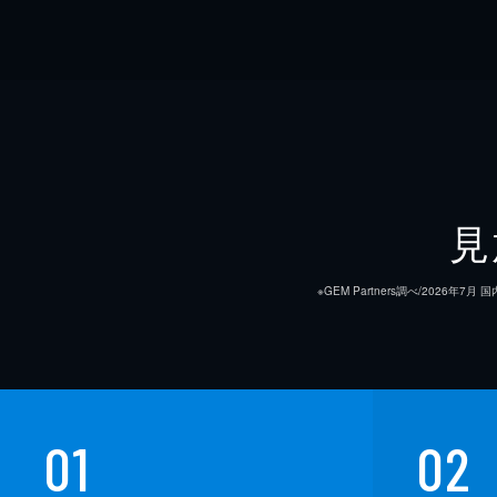
見
※GEM Partners調べ/20
01
02