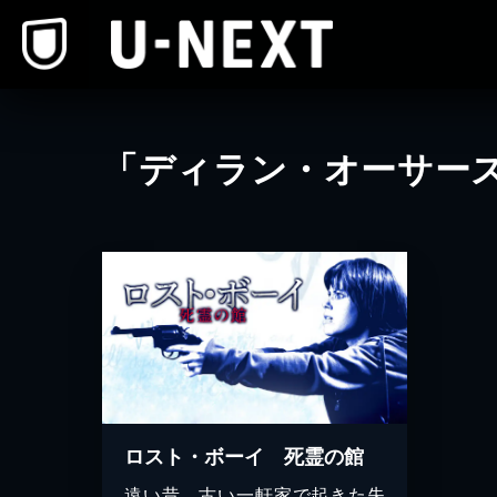
本文へスキップ
「ディラン・オーサー
ロスト・ボーイ 死霊の館
遠い昔、古い一軒家で起きた失