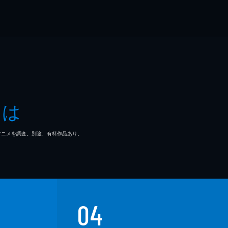
とは
マ/アニメを調査。別途、有料作品あり。
04