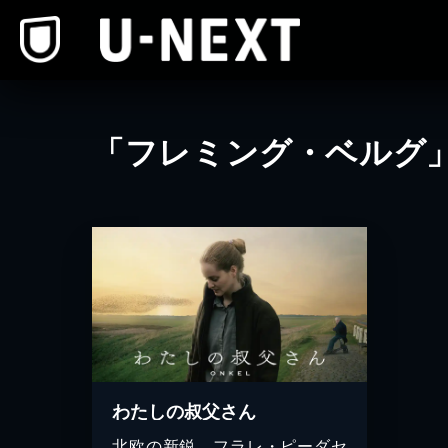
本文へスキップ
「フレミング・ベルグ
わたしの叔父さん
北欧の新鋭、フラレ・ピーダセ