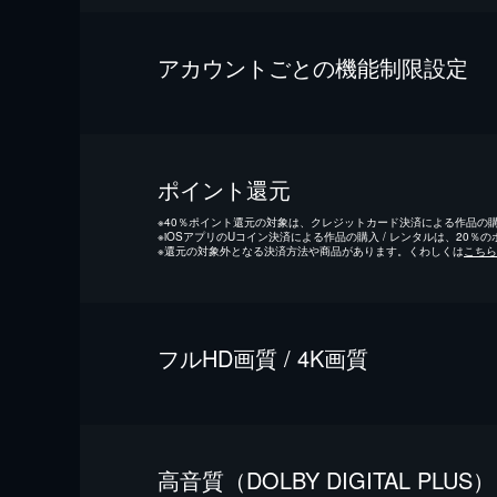
アカウントごとの機能制限設定
ポイント還元
※
40％ポイント還元の対象は、クレジットカード決済による作品の購入
※
iOSアプリのUコイン決済による作品の購入 / レンタルは、20％
※
還元の対象外となる決済方法や商品があります。くわしくは
こちら
フルHD画質 / 4K画質
⾼⾳質（DOLBY DIGITAL PLUS）