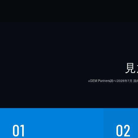
見
※GEM Partners調べ/20
01
02