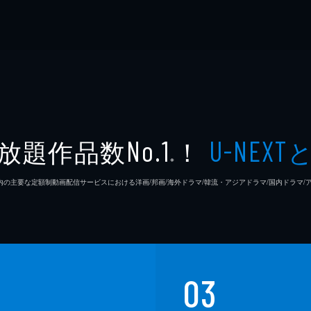
放題作品数
！
No.1
U-NEXT
※
26年7⽉ 国内の主要な定額制動画配信サービスにおける洋画/邦画/海外ドラマ/韓流・アジアドラマ/国内ドラ
03