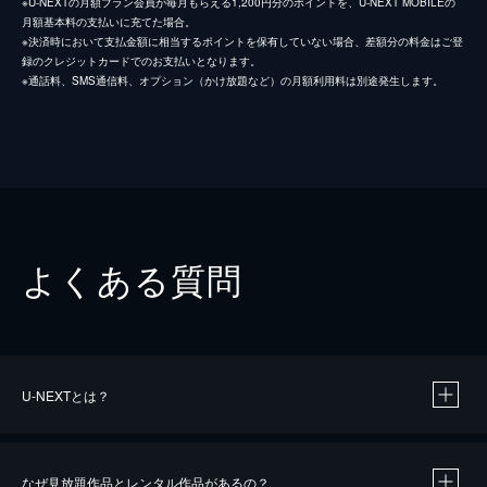
※U-NEXTの月額プラン会員が毎月もらえる1,200円分のポイントを、U-NEXT MOBILEの
月額基本料の支払いに充てた場合。
※決済時において支払金額に相当するポイントを保有していない場合、差額分の料金はご登
録のクレジットカードでのお支払いとなります。
※通話料、SMS通信料、オプション（かけ放題など）の月額利用料は別途発生します。
よくある質問
U-NEXTとは？
なぜ見放題作品とレンタル作品があるの？