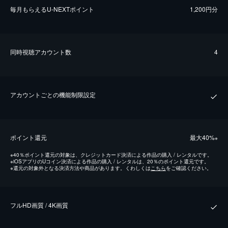
毎⽉もらえるU-NEXTポイント
1,200円分
同時視聴アカウント数
4
アカウントごとの機能制限設定
ポイント還元
最⼤40%
※
※
40％ポイント還元の対象は、クレジットカード決済による作品の購入 / レンタルです。
※
iOSアプリのUコイン決済による作品の購入 / レンタルは、20％のポイント還元です。
※
還元の対象外となる決済方法や商品があります。くわしくは
こちら
をご確認ください。
フルHD画質 / 4K画質