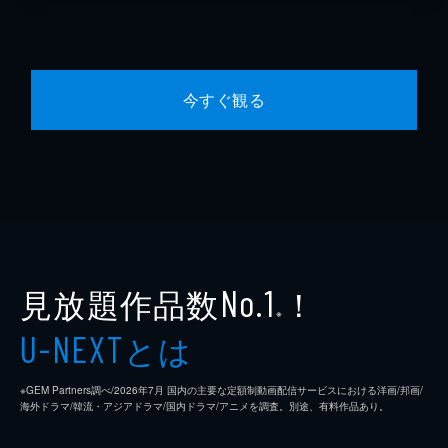
今すぐ観る
見放題作品数
！
No.1
※
とは
U-NEXT
※GEM Partners調べ/2026年7⽉ 国内の主要な定額制動画配信サービスにおける洋画/邦画/
海外ドラマ/韓流・アジアドラマ/国内ドラマ/アニメを調査。別途、有料作品あり。