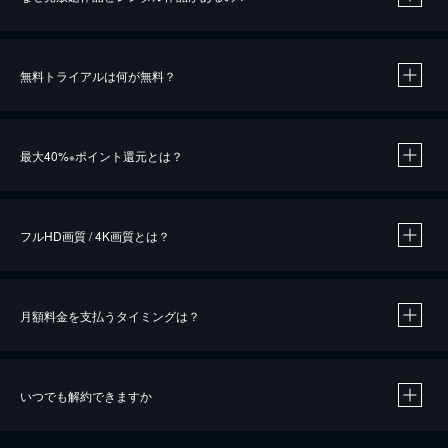
無料トライアルは何が無料？
※
最大40%
ポイント還元とは？
※
※
作品によって必要なポイントが異なります。
フルHD画質 / 4K画質とは？
月額料金を支払うタイミングは？
※
40％ポイント還元の対象は、クレジットカード決済による作品の購入 / レンタルです。
※
iOSアプリのUコイン決済による作品の購入 / レンタルは、20％のポイント還元です。
※
還元の対象外となる決済方法や商品があります。くわしくは
こちら
をご確認ください。
いつでも解約できますか