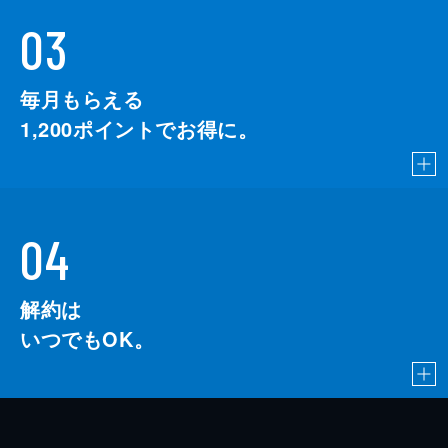
03
毎月もらえる
1,200
ポイントでお得に。
04
解約は
いつでもOK。