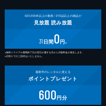
420,000
本以上の動画 /
210
誌以上の雑誌が
見放題
読み放題
0
31
日間
円
※
※無料トライアル期間終了日の翌日が属する月から月額料金が発生します。
※日割りでのご請求はいたしません。
最新作の
レンタルに使える
ポイント
プレゼント
600
円分