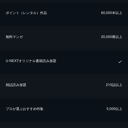
ポイント（レンタル）作品
60,000本以上
無料マンガ
20,000冊以上
U-NEXTオリジナル書籍読み放題
雑誌読み放題
210誌以上
プロが選ぶおすすめ特集
5,000以上