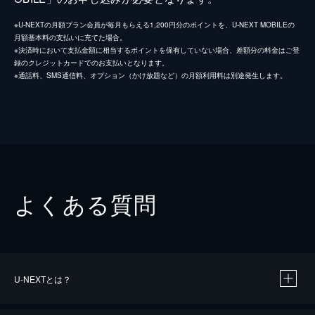
※U-NEXTの月額プラン会員が毎月もらえる1,200円分のポイントを、U-NEXT MOBILEの
月額基本料の支払いに充てた場合。
※決済時において支払金額に相当するポイントを保有していない場合、差額分の料金はご登
録のクレジットカードでのお支払いとなります。
※通話料、SMS通信料、オプション（かけ放題など）の月額利用料は別途発生します。
よくある質問
U-NEXTとは？