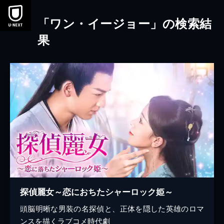
本文へスキップ
「ワン・イージョー」の検索結
果
探偵麗女～恋におちたシャーロック姫～
頭脳明晰な男装の名探偵と、正体を隠した英雄のロマ
ンスを描くラブコメ時代劇