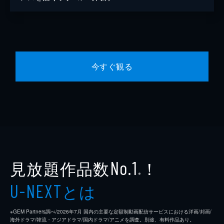
今すぐ観る
見放題作品数
！
No.1
※
とは
U-NEXT
※GEM Partners調べ/2026年7⽉ 国内の主要な定額制動画配信サービスにおける洋画/邦画/
海外ドラマ/韓流・アジアドラマ/国内ドラマ/アニメを調査。別途、有料作品あり。