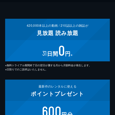
420,000
本以上の動画 /
210
誌以上の雑誌が
見放題
読み放題
0
31
日間
円
※
※無料トライアル期間終了日の翌日が属する月から月額料金が発生します。
※日割りでのご請求はいたしません。
最新作の
レンタルに使える
ポイント
プレゼント
600
円分