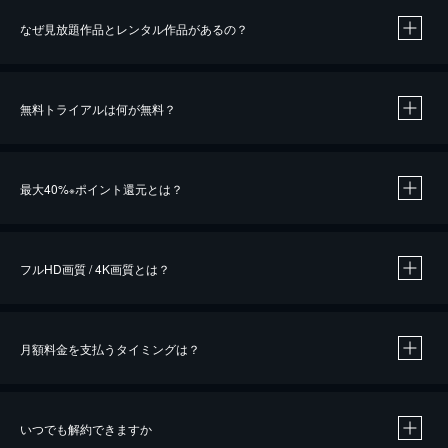
なぜ見放題作品とレンタル作品があるの？
無料トライアルは何が無料？
※
最大40%
ポイント還元とは？
※
※
作品によって必要なポイントが異なります。
フルHD画質 / 4K画質とは？
月額料金を支払うタイミングは？
※
40％ポイント還元の対象は、クレジットカード決済による作品の購入 / レンタルです。
※
iOSアプリのUコイン決済による作品の購入 / レンタルは、20％のポイント還元です。
※
還元の対象外となる決済方法や商品があります。くわしくは
こちら
をご確認ください。
いつでも解約できますか