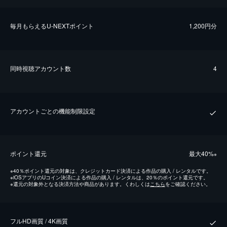
毎⽉もらえるU-NEXTポイント
1,200円分
同時視聴アカウント数
4
アカウントごとの機能制限設定
ポイント還元
最⼤40%
※
※
40％ポイント還元の対象は、クレジットカード決済による作品の購入 / レンタルです。
※
iOSアプリのUコイン決済による作品の購入 / レンタルは、20％のポイント還元です。
※
還元の対象外となる決済方法や商品があります。くわしくは
こちら
をご確認ください。
フルHD画質 / 4K画質