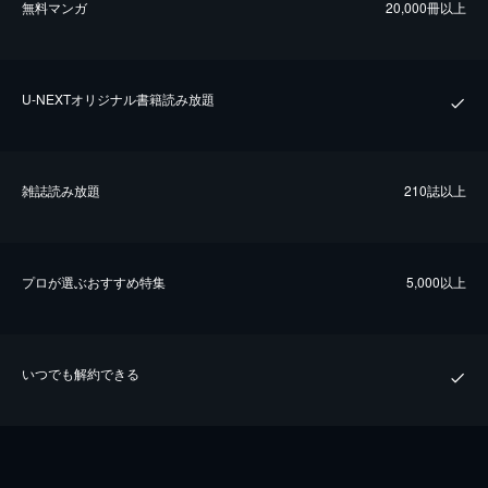
無料マンガ
20,000冊以上
U-NEXTオリジナル書籍読み放題
雑誌読み放題
210誌以上
プロが選ぶおすすめ特集
5,000以上
いつでも解約できる