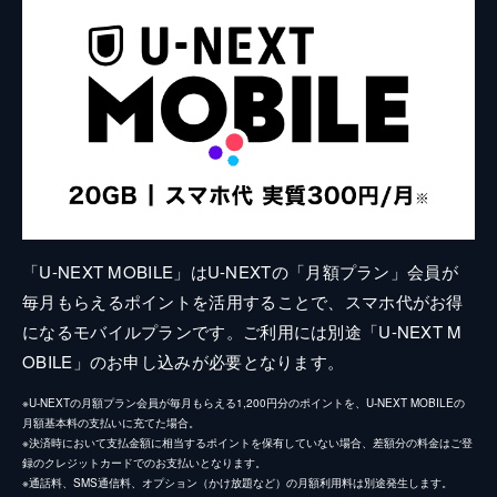
「U-NEXT MOBILE」はU-NEXTの「月額プラン」会員が
毎月もらえるポイントを活用することで、スマホ代がお得
になるモバイルプランです。ご利用には別途「U-NEXT M
OBILE」のお申し込みが必要となります。
※U-NEXTの月額プラン会員が毎月もらえる1,200円分のポイントを、U-NEXT MOBILEの
月額基本料の支払いに充てた場合。
※決済時において支払金額に相当するポイントを保有していない場合、差額分の料金はご登
録のクレジットカードでのお支払いとなります。
※通話料、SMS通信料、オプション（かけ放題など）の月額利用料は別途発生します。