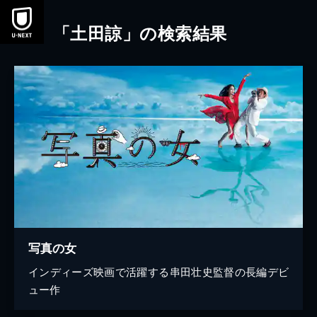
本文へスキップ
「土田諒」の検索結果
写真の女
インディーズ映画で活躍する串田壮史監督の長編デビ
ュー作