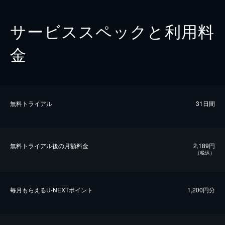
サービススペックと利用料
金
無料トライアル
31日間
無料トライアル後の⽉額料金
2,189円
（税込）
毎⽉もらえるU-NEXTポイント
1,200円分