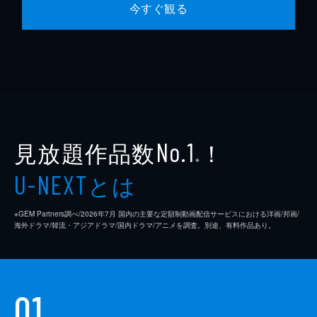
今すぐ観る
見放題作品数
！
No.1
※
とは
U-NEXT
※GEM Partners調べ/2026年7⽉ 国内の主要な定額制動画配信サービスにおける洋画/邦画/
海外ドラマ/韓流・アジアドラマ/国内ドラマ/アニメを調査。別途、有料作品あり。
01