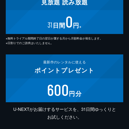
見放題
読み放題
0
31
日間
円
※
※無料トライアル期間終了日の翌日が属する月から月額料金が発生します。
※日割りでのご請求はいたしません。
最新作の
レンタルに使える
ポイント
プレゼント
600
円分
U-NEXTがお届けするサービスを、31日間ゆっくりと
お試しください。