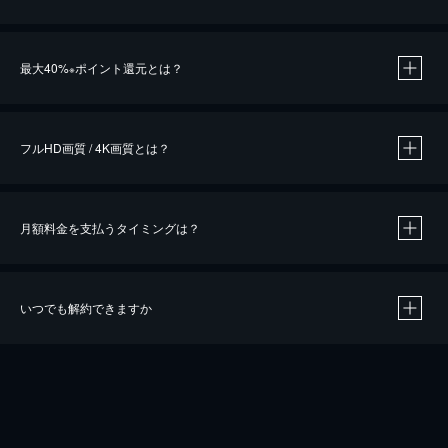
※
最大40%
ポイント還元とは？
※
※
作品によって必要なポイントが異なります。
フルHD画質 / 4K画質とは？
月額料金を支払うタイミングは？
※
40％ポイント還元の対象は、クレジットカード決済による作品の購入 / レンタルです。
※
iOSアプリのUコイン決済による作品の購入 / レンタルは、20％のポイント還元です。
※
還元の対象外となる決済方法や商品があります。くわしくは
こちら
をご確認ください。
いつでも解約できますか
こちら