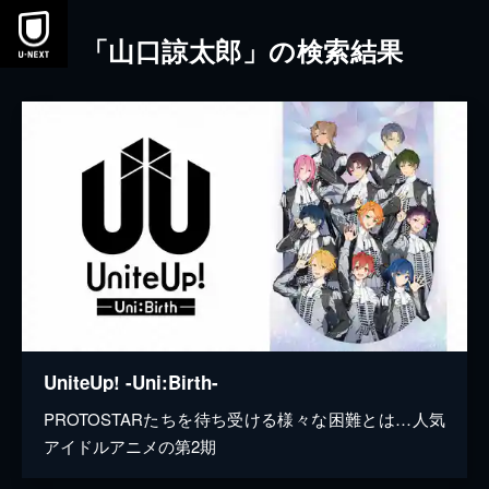
本文へスキップ
「山口諒太郎」の検索結果
UniteUp! -Uni:Birth-
PROTOSTARたちを待ち受ける様々な困難とは…人気
アイドルアニメの第2期