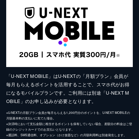
「U-NEXT MOBILE」はU-NEXTの「月額プラン」会員が
毎月もらえるポイントを活用することで、スマホ代がお得
になるモバイルプランです。ご利用には別途「U-NEXT M
OBILE」のお申し込みが必要となります。
※U-NEXTの月額プラン会員が毎月もらえる1,200円分のポイントを、U-NEXT MOBILEの
月額基本料の支払いに充てた場合。
※決済時において支払金額に相当するポイントを保有していない場合、差額分の料金はご登
録のクレジットカードでのお支払いとなります。
※通話料、SMS通信料、オプション（かけ放題など）の月額利用料は別途発生します。