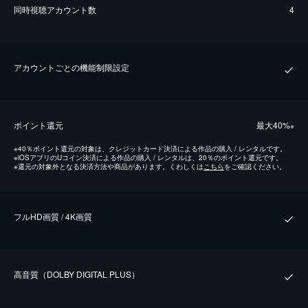
同時視聴アカウント数
4
アカウントごとの機能制限設定
ポイント還元
最⼤40%
※
※
40％ポイント還元の対象は、クレジットカード決済による作品の購入 / レンタルです。
※
iOSアプリのUコイン決済による作品の購入 / レンタルは、20％のポイント還元です。
※
還元の対象外となる決済方法や商品があります。くわしくは
こちら
をご確認ください。
フルHD画質 / 4K画質
⾼⾳質（DOLBY DIGITAL PLUS）