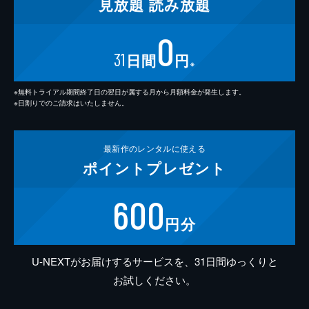
見放題
読み放題
0
31
日間
円
※
※無料トライアル期間終了日の翌日が属する月から月額料金が発生します。
※日割りでのご請求はいたしません。
最新作の
レンタルに使える
ポイント
プレゼント
600
円分
U-NEXTがお届けするサービスを、31日間ゆっくりと
お試しください。