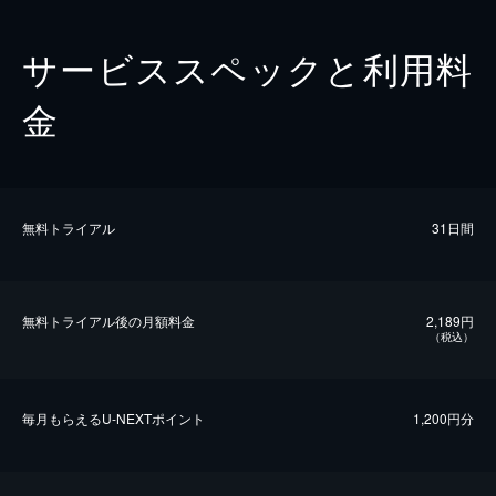
サービススペックと利用料
金
無料トライアル
31日間
無料トライアル後の⽉額料金
2,189円
（税込）
毎⽉もらえるU-NEXTポイント
1,200円分