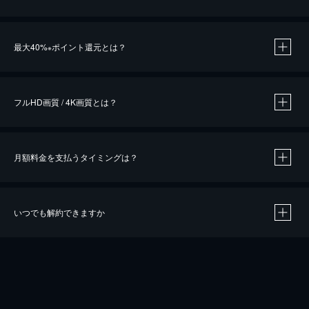
※
最大40%
ポイント還元とは？
※
※
作品によって必要なポイントが異なります。
フルHD画質 / 4K画質とは？
月額料金を支払うタイミングは？
※
40％ポイント還元の対象は、クレジットカード決済による作品の購入 / レンタルです。
※
iOSアプリのUコイン決済による作品の購入 / レンタルは、20％のポイント還元です。
※
還元の対象外となる決済方法や商品があります。くわしくは
こちら
をご確認ください。
いつでも解約できますか
こちら