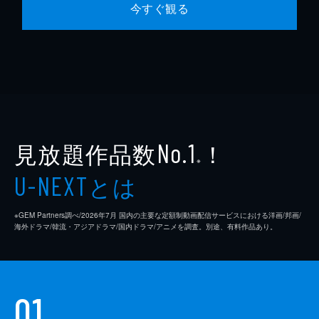
今すぐ観る
見放題作品数
！
No.1
※
とは
U-NEXT
※GEM Partners調べ/2026年7⽉ 国内の主要な定額制動画配信サービスにおける洋画/邦画/
海外ドラマ/韓流・アジアドラマ/国内ドラマ/アニメを調査。別途、有料作品あり。
01