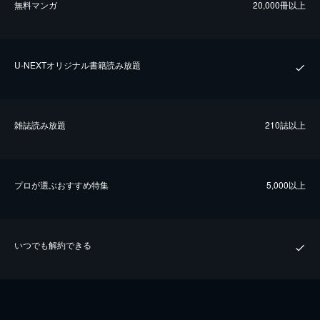
無料マンガ
20,000冊以上
U-NEXTオリジナル書籍読み放題
雑誌読み放題
210誌以上
プロが選ぶおすすめ特集
5,000以上
いつでも解約できる