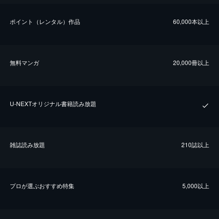
ポイント（レンタル）作品
60,000本以上
無料マンガ
20,000冊以上
U-NEXTオリジナル書籍読み放題
雑誌読み放題
210誌以上
プロが選ぶおすすめ特集
5,000以上