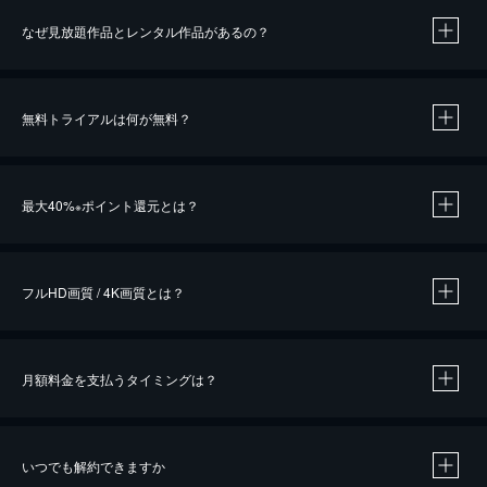
なぜ見放題作品とレンタル作品があるの？
無料トライアルは何が無料？
※
最大40%
ポイント還元とは？
※
※
作品によって必要なポイントが異なります。
フルHD画質 / 4K画質とは？
月額料金を支払うタイミングは？
※
40％ポイント還元の対象は、クレジットカード決済による作品の購入 / レンタルです。
※
iOSアプリのUコイン決済による作品の購入 / レンタルは、20％のポイント還元です。
※
還元の対象外となる決済方法や商品があります。くわしくは
こちら
をご確認ください。
いつでも解約できますか