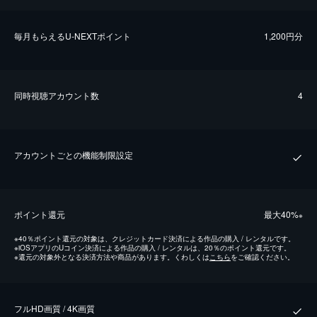
毎⽉もらえるU-NEXTポイント
1,200円分
同時視聴アカウント数
4
アカウントごとの機能制限設定
ポイント還元
最⼤40%
※
※
40％ポイント還元の対象は、クレジットカード決済による作品の購入 / レンタルです。
※
iOSアプリのUコイン決済による作品の購入 / レンタルは、20％のポイント還元です。
※
還元の対象外となる決済方法や商品があります。くわしくは
こちら
をご確認ください。
フルHD画質 / 4K画質