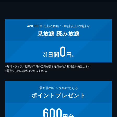
420,000
本以上の動画 /
210
誌以上の雑誌が
見放題
読み放題
0
31
日間
円
※
※無料トライアル期間終了日の翌日が属する月から月額料金が発生します。
※日割りでのご請求はいたしません。
最新作の
レンタルに使える
ポイント
プレゼント
600
円分