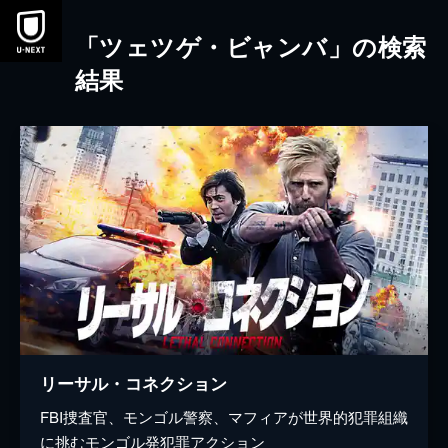
本文へスキップ
「ツェツゲ・ビャンバ」の検索
結果
リーサル・コネクション
FBI捜査官、モンゴル警察、マフィアが世界的犯罪組織
に挑むモンゴル発犯罪アクション