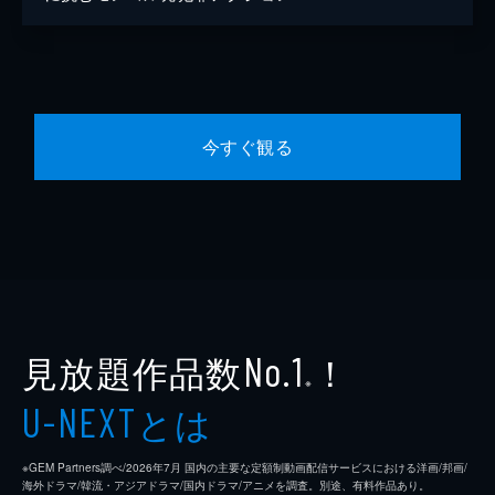
今すぐ観る
見放題作品数
！
No.1
※
とは
U-NEXT
※GEM Partners調べ/2026年7⽉ 国内の主要な定額制動画配信サービスにおける洋画/邦画/
海外ドラマ/韓流・アジアドラマ/国内ドラマ/アニメを調査。別途、有料作品あり。