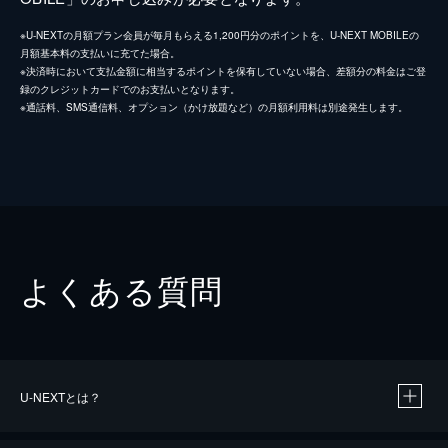
※U-NEXTの月額プラン会員が毎月もらえる1,200円分のポイントを、U-NEXT MOBILEの
月額基本料の支払いに充てた場合。
※決済時において支払金額に相当するポイントを保有していない場合、差額分の料金はご登
録のクレジットカードでのお支払いとなります。
※通話料、SMS通信料、オプション（かけ放題など）の月額利用料は別途発生します。
よくある質問
U-NEXTとは？