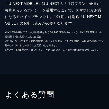
「U-NEXT MOBILE」はU-NEXTの「月額プラン」会員が
毎月もらえるポイントを活用することで、スマホ代がお得
になるモバイルプランです。ご利用には別途「U-NEXT M
OBILE」のお申し込みが必要となります。
※U-NEXTの月額プラン会員が毎月もらえる1,200円分のポイントを、U-NEXT MOBILEの
月額基本料の支払いに充てた場合。
※決済時において支払金額に相当するポイントを保有していない場合、差額分の料金はご登
録のクレジットカードでのお支払いとなります。
※通話料、SMS通信料、オプション（かけ放題など）の月額利用料は別途発生します。
よくある質問