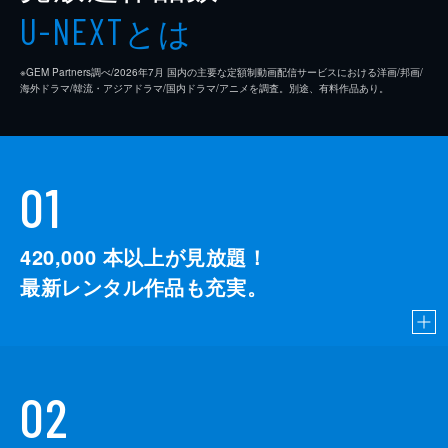
とは
U-NEXT
※GEM Partners調べ/2026年7⽉ 国内の主要な定額制動画配信サービスにおける洋画/邦画/
海外ドラマ/韓流・アジアドラマ/国内ドラマ/アニメを調査。別途、有料作品あり。
01
420,000
本以上が見放題！
最新レンタル作品も充実。
02