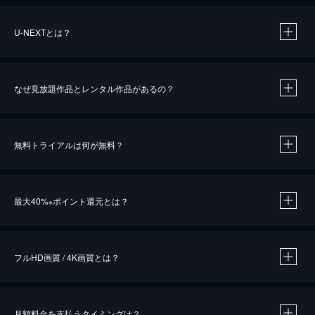
U-NEXTとは？
なぜ見放題作品とレンタル作品があるの？
無料トライアルは何が無料？
※
最大40%
ポイント還元とは？
※
※
作品によって必要なポイントが異なります。
フルHD画質 / 4K画質とは？
月額料金を支払うタイミングは？