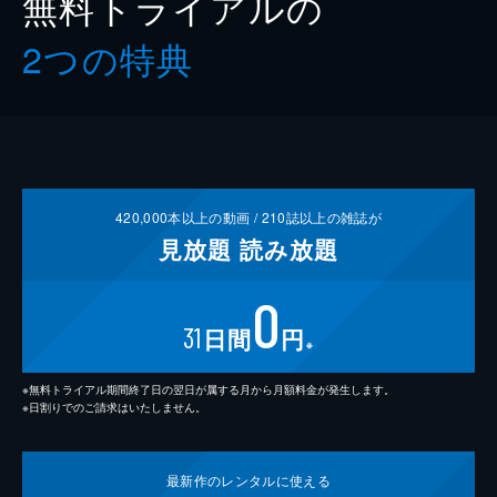
無料トライアルの
2つの特典
420,000
本以上の動画 /
210
誌以上の雑誌が
見放題
読み放題
0
31
日間
円
※
※無料トライアル期間終了日の翌日が属する月から月額料金が発生します。
※日割りでのご請求はいたしません。
最新作の
レンタルに使える