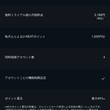
無料トライアル後の⽉額料金
2,189円
（税込）
毎⽉もらえるU-NEXTポイント
1,200円分
同時視聴アカウント数
4
アカウントごとの機能制限設定
ポイント還元
最⼤40%
※
※
40％ポイント還元の対象は、クレジットカード決済による作品の購入 / レンタルです。
※
iOSアプリのUコイン決済による作品の購入 / レンタルは、20％のポイント還元です。