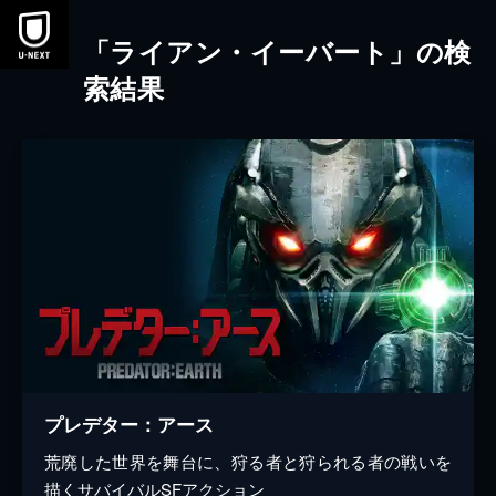
本文へスキップ
「ライアン・イーバート」の検
索結果
プレデター：アース
荒廃した世界を舞台に、狩る者と狩られる者の戦いを
描くサバイバルSFアクション