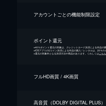
アカウントごとの機能制限設定
ポイント還元
※
40％ポイント還元の対象は、クレジットカード決済による作品の購入
※
iOSアプリのUコイン決済による作品の購入 / レンタルは、20％
※
還元の対象外となる決済方法や商品があります。くわしくは
こちら
フルHD画質 / 4K画質
⾼⾳質（DOLBY DIGITAL PLUS）