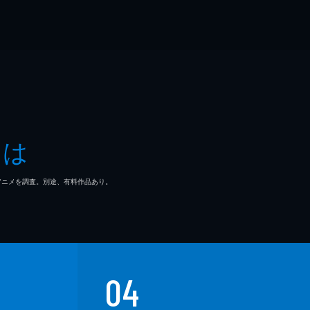
とは
マ/アニメを調査。別途、有料作品あり。
04