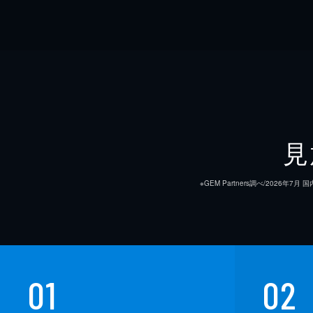
見
※GEM Partners調べ/20
01
02