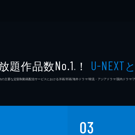
放題作品数
！
No.1
U-NEXT
※
26年7⽉ 国内の主要な定額制動画配信サービスにおける洋画/邦画/海外ドラマ/韓流・アジアドラマ/国内ドラ
03