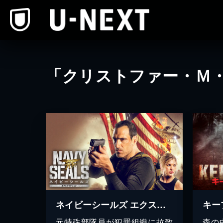
本文へスキップ
「クリストファー・Ｍ
ネイビーシールズ エクストラクション
キー
元特殊部隊員が犯罪組織に拉致
森の