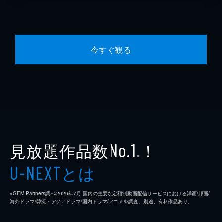
今すぐ観る
見放題作品数
！
No.1
※
とは
U-NEXT
※GEM Partners調べ/2026年7⽉ 国内の主要な定額制動画配信サービスにおける洋画/邦画/
海外ドラマ/韓流・アジアドラマ/国内ドラマ/アニメを調査。別途、有料作品あり。