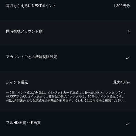
毎⽉もらえるU-NEXTポイント
1,200円分
同時視聴アカウント数
4
アカウントごとの機能制限設定
ポイント還元
最⼤40%
※
※
40％ポイント還元の対象は、クレジットカード決済による作品の購入 / レンタルです。
※
iOSアプリのUコイン決済による作品の購入 / レンタルは、20％のポイント還元です。
※
還元の対象外となる決済方法や商品があります。くわしくは
こちら
をご確認ください。
フルHD画質 / 4K画質