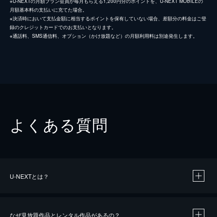
※U-NEXTの月額プラン会員が毎月もらえる1,200円分のポイントを、U-NEXT MOBILEの
月額基本料の支払いに充てた場合。
※決済時において支払金額に相当するポイントを保有していない場合、差額分の料金はご登
録のクレジットカードでのお支払いとなります。
※通話料、SMS通信料、オプション（かけ放題など）の月額利用料は別途発生します。
よくある質問
U-NEXTとは？
なぜ見放題作品とレンタル作品があるの？