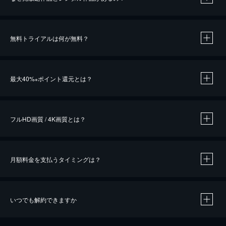
無料トライアルは何が無料？
※
最大40%
ポイント還元とは？
※
※
作品によって必要なポイントが異なります。
フルHD画質 / 4K画質とは？
月額料金を支払うタイミングは？
※
40％ポイント還元の対象は、クレジットカード決済による作品の購入 / レンタルです。
※
iOSアプリのUコイン決済による作品の購入 / レンタルは、20％のポイント還元です。
※
還元の対象外となる決済方法や商品があります。くわしくは
こちら
をご確認ください。
いつでも解約できますか