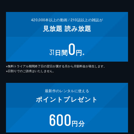
420,000
本以上の動画 /
210
誌以上の雑誌が
見放題
読み放題
0
31
日間
円
※
※無料トライアル期間終了日の翌日が属する月から月額料金が発生します。
※日割りでのご請求はいたしません。
最新作の
レンタルに使える
ポイント
プレゼント
600
円分