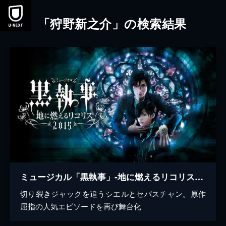
本文へスキップ
「狩野新之介」の検索結果
ミュージカル「黒執事」‐地に燃えるリコリス2015‐
切り裂きジャックを追うシエルとセバスチャン。原作
屈指の人気エピソードを再び舞台化