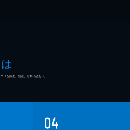
とは
マ/アニメを調査。別途、有料作品あり。
04