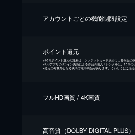
アカウントごとの機能制限設定
ポイント還元
※
40％ポイント還元の対象は、クレジットカード決済による作品の購入
※
iOSアプリのUコイン決済による作品の購入 / レンタルは、20％
※
還元の対象外となる決済方法や商品があります。くわしくは
こちら
フルHD画質 / 4K画質
⾼⾳質（DOLBY DIGITAL PLUS）