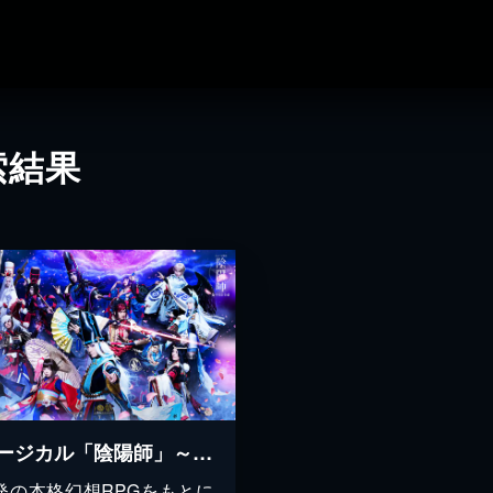
索結果
ミュージカル「陰陽師」～平安絵巻～
発の本格幻想RPGをもとに