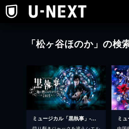
本文へスキップ
「松ヶ谷ほのか」の検
ミュージカル「黒執事」‐地に燃えるリコリス2015‐
切り裂きジャックを追うシエル
中国