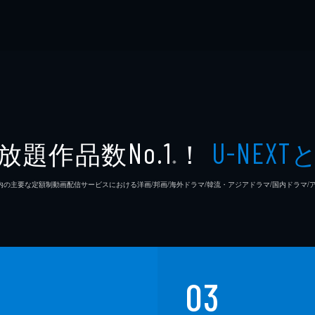
放題作品数
！
No.1
U-NEXT
※
26年7⽉ 国内の主要な定額制動画配信サービスにおける洋画/邦画/海外ドラマ/韓流・アジアドラマ/国内ドラ
03