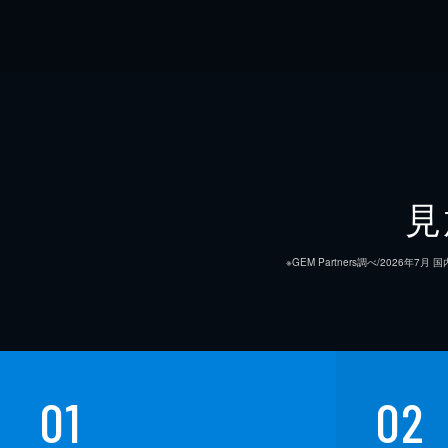
見
※GEM Partners調べ/20
01
02