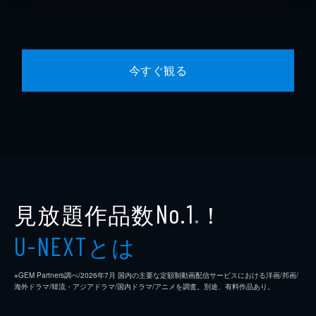
今すぐ観る
見放題作品数
！
No.1
※
とは
U-NEXT
※GEM Partners調べ/2026年7⽉ 国内の主要な定額制動画配信サービスにおける洋画/邦画/
海外ドラマ/韓流・アジアドラマ/国内ドラマ/アニメを調査。別途、有料作品あり。