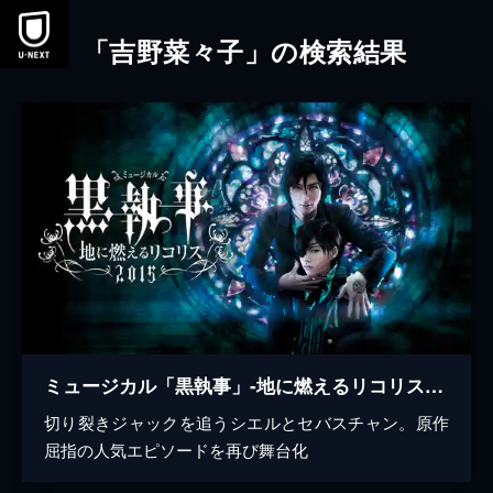
本文へスキップ
「吉野菜々子」の検索結果
ミュージカル「黒執事」‐地に燃えるリコリス2015‐
切り裂きジャックを追うシエルとセバスチャン。原作
屈指の人気エピソードを再び舞台化