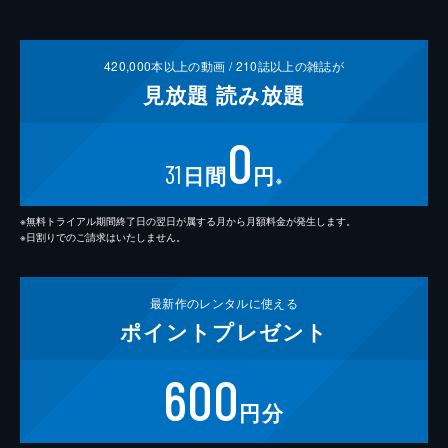
420,000
本以上の動画 /
210
誌以上の雑誌が
見放題
読み放題
0
31
日間
円
※
※無料トライアル期間終了日の翌日が属する月から月額料金が発生します。
※日割りでのご請求はいたしません。
最新作の
レンタルに使える
ポイント
プレゼント
600
円分