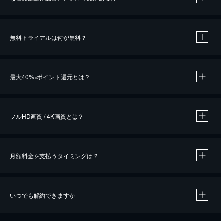
無料トライアルは何が無料？
※
最大40%
ポイント還元とは？
※
※
作品によって必要なポイントが異なります。
フルHD画質 / 4K画質とは？
月額料金を支払うタイミングは？
※
40％ポイント還元の対象は、クレジットカード決済による作品の購入 / レンタルです。
※
iOSアプリのUコイン決済による作品の購入 / レンタルは、20％のポイント還元です。
※
還元の対象外となる決済方法や商品があります。くわしくは
こちら
をご確認ください。
いつでも解約できますか