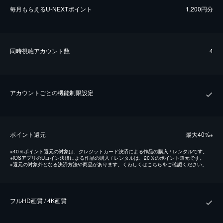
毎⽉もらえるU-NEXTポイント
1,200円分
同時視聴アカウント数
4
アカウントごとの機能制限設定
ポイント還元
最⼤40%
※
※
40％ポイント還元の対象は、クレジットカード決済による作品の購入 / レンタルです。
※
iOSアプリのUコイン決済による作品の購入 / レンタルは、20％のポイント還元です。
※
還元の対象外となる決済方法や商品があります。くわしくは
こちら
をご確認ください。
フルHD画質 / 4K画質