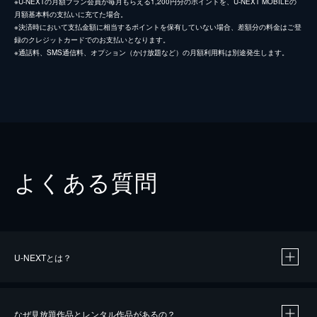
※U-NEXTの月額プラン会員が毎月もらえる1,200円分のポイントを、U-NEXT MOBILEの
月額基本料の支払いに充てた場合。
※決済時において支払金額に相当するポイントを保有していない場合、差額分の料金はご登
録のクレジットカードでのお支払いとなります。
※通話料、SMS通信料、オプション（かけ放題など）の月額利用料は別途発生します。
よくある質問
U-NEXTとは？
なぜ見放題作品とレンタル作品があるの？