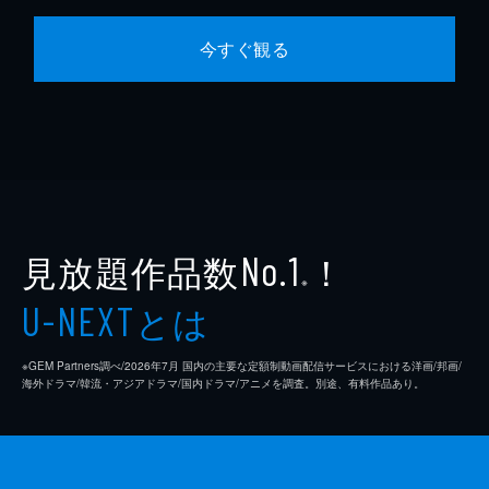
今すぐ観る
見放題作品数
！
No.1
※
とは
U-NEXT
※GEM Partners調べ/2026年7⽉ 国内の主要な定額制動画配信サービスにおける洋画/邦画/
海外ドラマ/韓流・アジアドラマ/国内ドラマ/アニメを調査。別途、有料作品あり。