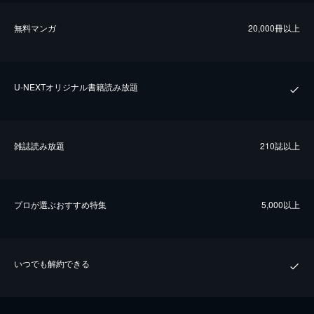
無料マンガ
20,000冊以上
U-NEXTオリジナル書籍読み放題
雑誌読み放題
210誌以上
プロが選ぶおすすめ特集
5,000以上
いつでも解約できる