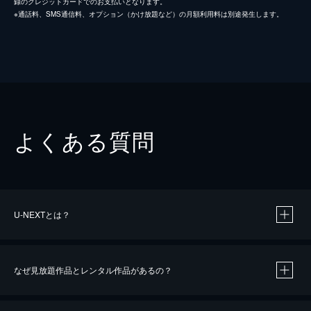
録のクレジットカードでのお支払いとなります。
※通話料、SMS通信料、オプション（かけ放題など）の月額利用料は別途発生します。
よくある質問
U-NEXTとは？
なぜ見放題作品とレンタル作品があるの？