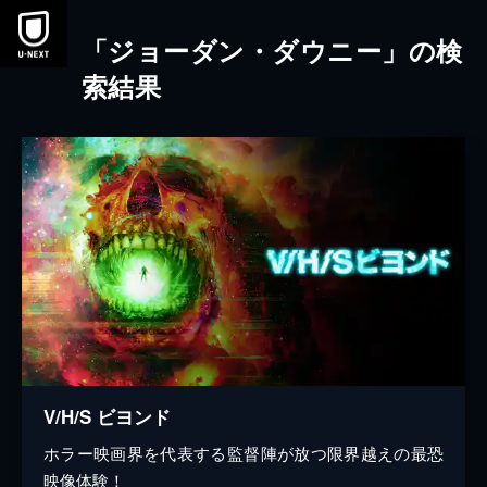
本文へスキップ
「ジョーダン・ダウニー」の検
索結果
V/H/S ビヨンド
ホラー映画界を代表する監督陣が放つ限界越えの最恐
映像体験！