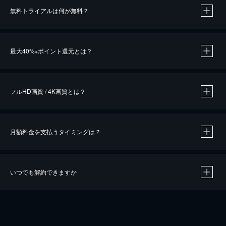
無料トライアルは何が無料？
※
最大40%
ポイント還元とは？
※
※
作品によって必要なポイントが異なります。
フルHD画質 / 4K画質とは？
月額料金を支払うタイミングは？
※
40％ポイント還元の対象は、クレジットカード決済による作品の購入 / レンタルです。
※
iOSアプリのUコイン決済による作品の購入 / レンタルは、20％のポイント還元です。
※
還元の対象外となる決済方法や商品があります。くわしくは
こちら
をご確認ください。
いつでも解約できますか