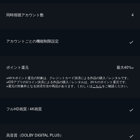
同時視聴アカウント数
4
アカウントごとの機能制限設定
ポイント還元
最⼤40%
※
※
40％ポイント還元の対象は、クレジットカード決済による作品の購入 / レンタルです。
※
iOSアプリのUコイン決済による作品の購入 / レンタルは、20％のポイント還元です。
※
還元の対象外となる決済方法や商品があります。くわしくは
こちら
をご確認ください。
フルHD画質 / 4K画質
⾼⾳質（DOLBY DIGITAL PLUS）