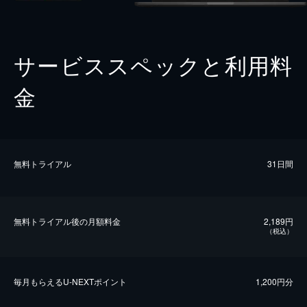
サービススペックと利用料
金
無料トライアル
31日間
無料トライアル後の⽉額料金
2,189円
（税込）
毎⽉もらえるU-NEXTポイント
1,200円分