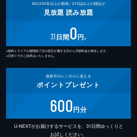
420,000
本以上の動画 /
210
誌以上の雑誌が
見放題
読み放題
0
31
日間
円
※
※無料トライアル期間終了日の翌日が属する月から月額料金が発生します。
※日割りでのご請求はいたしません。
最新作の
レンタルに使える
ポイント
プレゼント
600
円分
U-NEXTがお届けするサービスを、31日間ゆっくりと
お試しください。