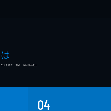
とは
マ/アニメを調査。別途、有料作品あり。
04