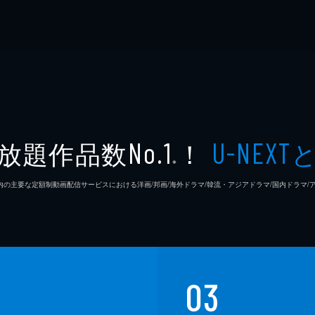
放題作品数
！
No.1
U-NEXT
※
26年7⽉ 国内の主要な定額制動画配信サービスにおける洋画/邦画/海外ドラマ/韓流・アジアドラマ/国内ドラ
03