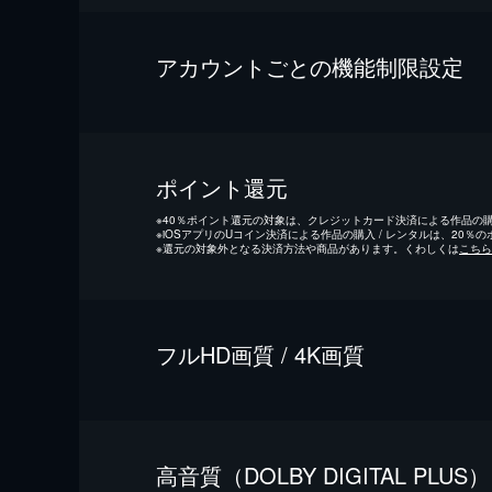
アカウントごとの機能制限設定
ポイント還元
※
40％ポイント還元の対象は、クレジットカード決済による作品の購入
※
iOSアプリのUコイン決済による作品の購入 / レンタルは、20％
※
還元の対象外となる決済方法や商品があります。くわしくは
こちら
フルHD画質 / 4K画質
⾼⾳質（DOLBY DIGITAL PLUS）