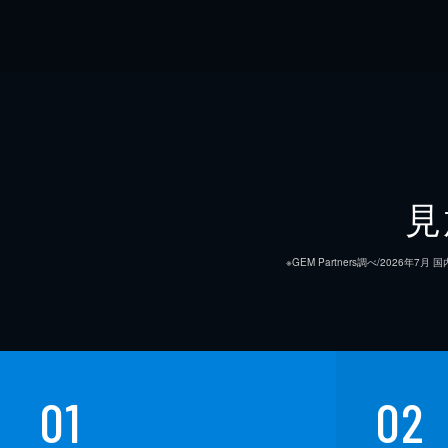
見
※GEM Partners調べ/20
01
02