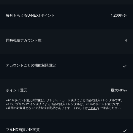
毎⽉もらえるU-NEXTポイント
1,200円分
同時視聴アカウント数
4
アカウントごとの機能制限設定
ポイント還元
最⼤40%
※
※
40％ポイント還元の対象は、クレジットカード決済による作品の購入 / レンタルです。
※
iOSアプリのUコイン決済による作品の購入 / レンタルは、20％のポイント還元です。
※
還元の対象外となる決済方法や商品があります。くわしくは
こちら
をご確認ください。
フルHD画質 / 4K画質