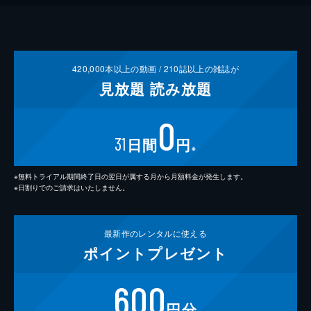
420,000
本以上の動画 /
210
誌以上の雑誌が
見放題
読み放題
0
31
日間
円
※
※無料トライアル期間終了日の翌日が属する月から月額料金が発生します。
※日割りでのご請求はいたしません。
最新作の
レンタルに使える
ポイント
プレゼント
600
円分