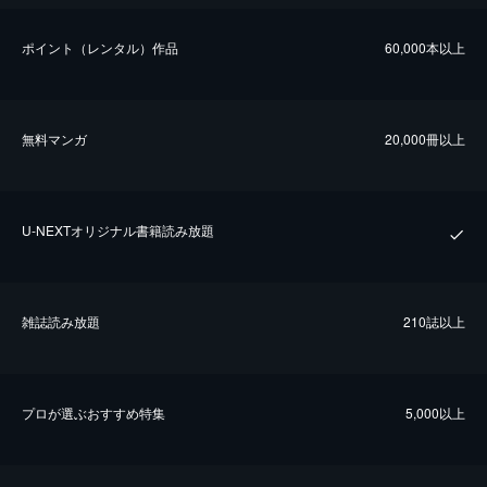
ポイント（レンタル）作品
60,000本以上
無料マンガ
20,000冊以上
U-NEXTオリジナル書籍読み放題
雑誌読み放題
210誌以上
プロが選ぶおすすめ特集
5,000以上