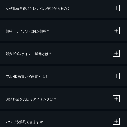
なぜ見放題作品とレンタル作品があるの？
無料トライアルは何が無料？
※
最大40%
ポイント還元とは？
※
※
作品によって必要なポイントが異なります。
フルHD画質 / 4K画質とは？
月額料金を支払うタイミングは？
※
40％ポイント還元の対象は、クレジットカード決済による作品の購入 / レンタルです。
※
iOSアプリのUコイン決済による作品の購入 / レンタルは、20％のポイント還元です。
※
還元の対象外となる決済方法や商品があります。くわしくは
こちら
をご確認ください。
いつでも解約できますか