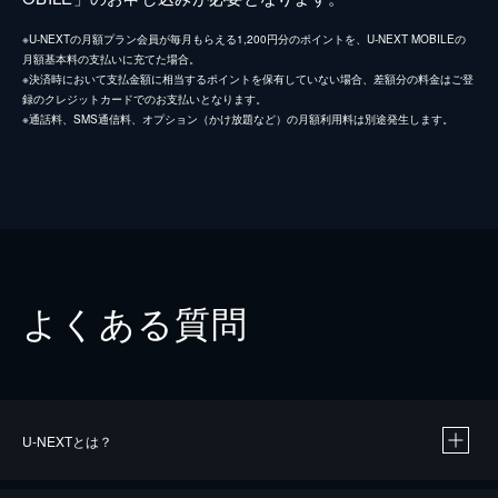
※U-NEXTの月額プラン会員が毎月もらえる1,200円分のポイントを、U-NEXT MOBILEの
月額基本料の支払いに充てた場合。
※決済時において支払金額に相当するポイントを保有していない場合、差額分の料金はご登
録のクレジットカードでのお支払いとなります。
※通話料、SMS通信料、オプション（かけ放題など）の月額利用料は別途発生します。
よくある質問
U-NEXTとは？