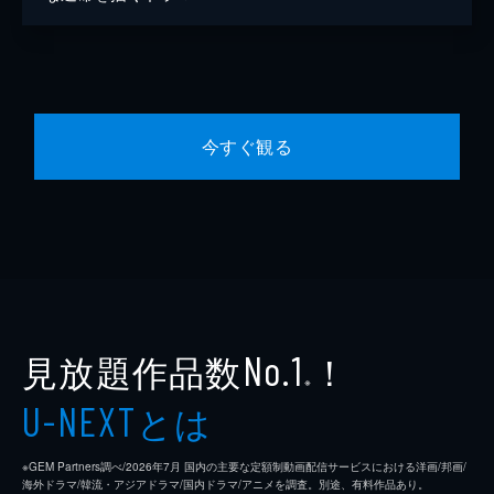
今すぐ観る
見放題作品数
！
No.1
※
とは
U-NEXT
※GEM Partners調べ/2026年7⽉ 国内の主要な定額制動画配信サービスにおける洋画/邦画/
海外ドラマ/韓流・アジアドラマ/国内ドラマ/アニメを調査。別途、有料作品あり。