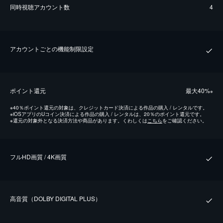
同時視聴アカウント数
4
アカウントごとの機能制限設定
ポイント還元
最⼤40%
※
※
40％ポイント還元の対象は、クレジットカード決済による作品の購入 / レンタルです。
※
iOSアプリのUコイン決済による作品の購入 / レンタルは、20％のポイント還元です。
※
還元の対象外となる決済方法や商品があります。くわしくは
こちら
をご確認ください。
フルHD画質 / 4K画質
⾼⾳質（DOLBY DIGITAL PLUS）