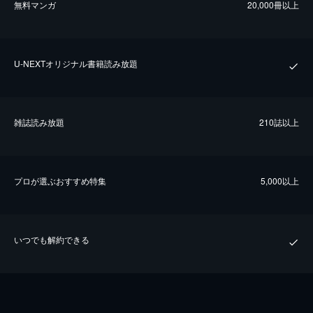
無料マンガ
20,000冊以上
U-NEXTオリジナル書籍読み放題
雑誌読み放題
210誌以上
プロが選ぶおすすめ特集
5,000以上
いつでも解約できる