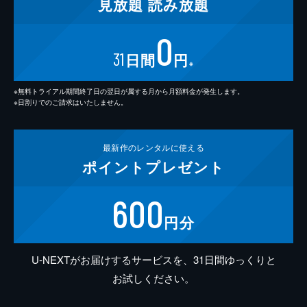
見放題
読み放題
0
31
日間
円
※
※無料トライアル期間終了日の翌日が属する月から月額料金が発生します。
※日割りでのご請求はいたしません。
最新作の
レンタルに使える
ポイント
プレゼント
600
円分
U-NEXTがお届けするサービスを、31日間ゆっくりと
お試しください。