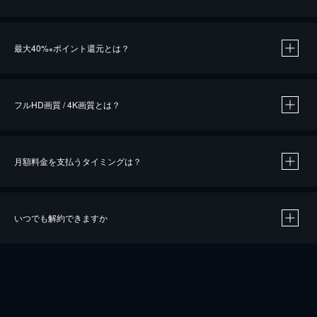
※
最大40%
ポイント還元とは？
※
※
作品によって必要なポイントが異なります。
フルHD画質 / 4K画質とは？
月額料金を支払うタイミングは？
※
40％ポイント還元の対象は、クレジットカード決済による作品の購入 / レンタルです。
※
iOSアプリのUコイン決済による作品の購入 / レンタルは、20％のポイント還元です。
※
還元の対象外となる決済方法や商品があります。くわしくは
こちら
をご確認ください。
いつでも解約できますか
こちら