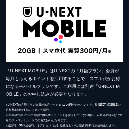
「U-NEXT MOBILE」はU-NEXTの「月額プラン」会員が
毎月もらえるポイントを活用することで、スマホ代がお得
になるモバイルプランです。ご利用には別途「U-NEXT M
OBILE」のお申し込みが必要となります。
※U-NEXTの月額プラン会員が毎月もらえる1,200円分のポイントを、U-NEXT MOBILEの
月額基本料の支払いに充てた場合。
※決済時において支払金額に相当するポイントを保有していない場合、差額分の料金はご登
録のクレジットカードでのお支払いとなります。
※通話料、SMS通信料、オプション（かけ放題など）の月額利用料は別途発生します。