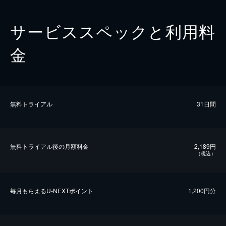
サービススペックと利用料
金
無料トライアル
31日間
無料トライアル後の⽉額料金
2,189円
（税込）
毎⽉もらえるU-NEXTポイント
1,200円分