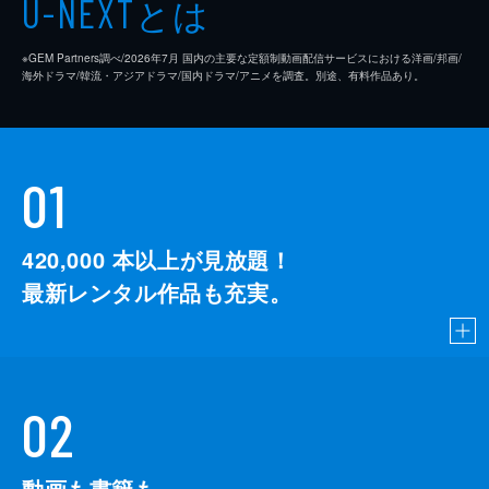
とは
U-NEXT
※GEM Partners調べ/2026年7⽉ 国内の主要な定額制動画配信サービスにおける洋画/邦画/
海外ドラマ/韓流・アジアドラマ/国内ドラマ/アニメを調査。別途、有料作品あり。
01
420,000
本以上が見放題！
最新レンタル作品も充実。
02
動画も書籍も