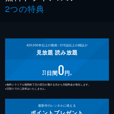
2つの特典
420,000
本以上の動画 /
210
誌以上の雑誌が
見放題
読み放題
0
31
日間
円
※
※無料トライアル期間終了日の翌日が属する月から月額料金が発生します。
※日割りでのご請求はいたしません。
最新作の
レンタルに使える
ポイント
プレゼント