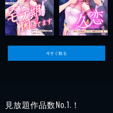
今すぐ観る
見放題作品数
！
No.1
※