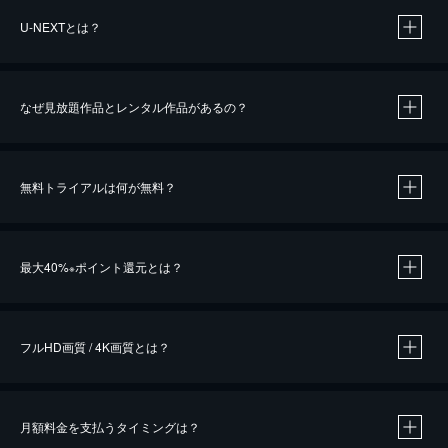
U-NEXTとは？
なぜ見放題作品とレンタル作品があるの？
無料トライアルは何が無料？
※
最大40%
ポイント還元とは？
※
※
作品によって必要なポイントが異なります。
フルHD画質 / 4K画質とは？
月額料金を支払うタイミングは？
※
40％ポイント還元の対象は、クレジットカード決済による作品の購入 / レンタルです。
※
iOSアプリのUコイン決済による作品の購入 / レンタルは、20％のポイント還元です。