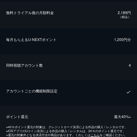
無料トライアル後の⽉額料金
2,189円
（税込）
毎⽉もらえるU-NEXTポイント
1,200円分
同時視聴アカウント数
4
アカウントごとの機能制限設定
ポイント還元
最⼤40%
※
※
40％ポイント還元の対象は、クレジットカード決済による作品の購入 / レンタルです。
※
iOSアプリのUコイン決済による作品の購入 / レンタルは、20％のポイント還元です。
※
還元の対象外となる決済方法や商品があります。くわしくは
こちら
をご確認ください。