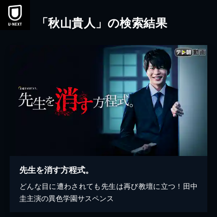
本文へスキップ
「秋山貴人」の検索結果
先生を消す方程式。
どんな目に遭わされても先生は再び教壇に立つ！田中
圭主演の異色学園サスペンス