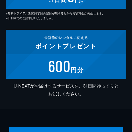
※
※無料トライアル期間終了日の翌日が属する月から月額料金が発生します。
※日割りでのご請求はいたしません。
最新作の
レンタルに使える
ポイント
プレゼント
600
円分
U-NEXTがお届けするサービスを、31日間ゆっくりと
お試しください。