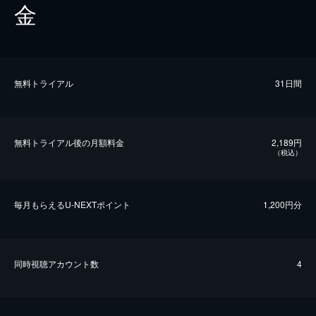
金
無料トライアル
31日間
無料トライアル後の⽉額料金
2,189円
（税込）
毎⽉もらえるU-NEXTポイント
1,200円分
同時視聴アカウント数
4