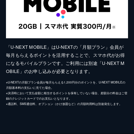
「U-NEXT MOBILE」はU-NEXTの「月額プラン」会員が
毎月もらえるポイントを活用することで、スマホ代がお得
になるモバイルプランです。ご利用には別途「U-NEXT M
OBILE」のお申し込みが必要となります。
※U-NEXTの月額プラン会員が毎月もらえる1,200円分のポイントを、U-NEXT MOBILEの
月額基本料の支払いに充てた場合。
※決済時において支払金額に相当するポイントを保有していない場合、差額分の料金はご登
録のクレジットカードでのお支払いとなります。
※通話料、SMS通信料、オプション（かけ放題など）の月額利用料は別途発生します。