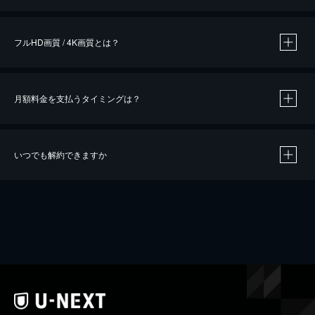
※
作品によって必要なポイントが異なります。
フルHD画質 / 4K画質とは？
月額料金を支払うタイミングは？
※
40％ポイント還元の対象は、クレジットカード決済による作品の購入 / レンタルです。
※
iOSアプリのUコイン決済による作品の購入 / レンタルは、20％のポイント還元です。
※
還元の対象外となる決済方法や商品があります。くわしくは
こちら
をご確認ください。
いつでも解約できますか
こちら