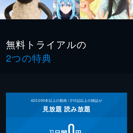
無料トライアルの
2つの特典
420,000
本以上の動画 /
210
誌以上の雑誌が
見放題
読み放題
0
31
日間
円