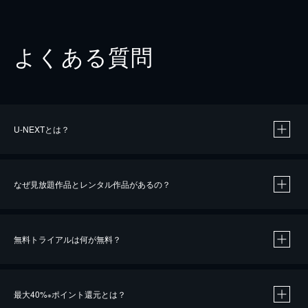
よくある質問
U-NEXTとは？
なぜ見放題作品とレンタル作品があるの？
無料トライアルは何が無料？
※
最大40%
ポイント還元とは？
※