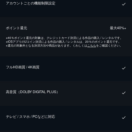
アカウントごとの機能制限設定
ポイント還元
最⼤40%
※
※
40％ポイント還元の対象は、クレジットカード決済による作品の購入 / レンタルです。
※
iOSアプリのUコイン決済による作品の購入 / レンタルは、20％のポイント還元です。
※
還元の対象外となる決済方法や商品があります。くわしくは
こちら
をご確認ください。
フルHD画質 / 4K画質
⾼⾳質（DOLBY DIGITAL PLUS）
テレビ / スマホ / PCなどに対応