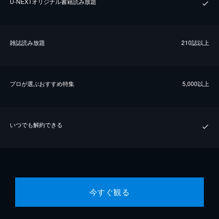
U-NEXTオリジナル書籍読み放題
雑誌読み放題
210誌以上
プロが選ぶおすすめ特集
5,000以上
いつでも解約できる
今すぐ観る