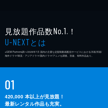
見放題作品数
！
No.1
※
とは
U-NEXT
※GEM Partners調べ/2026年7⽉ 国内の主要な定額制動画配信サービスにおける洋画/邦画/
海外ドラマ/韓流・アジアドラマ/国内ドラマ/アニメを調査。別途、有料作品あり。
01
420,000
本以上が見放題！
最新レンタル作品も充実。