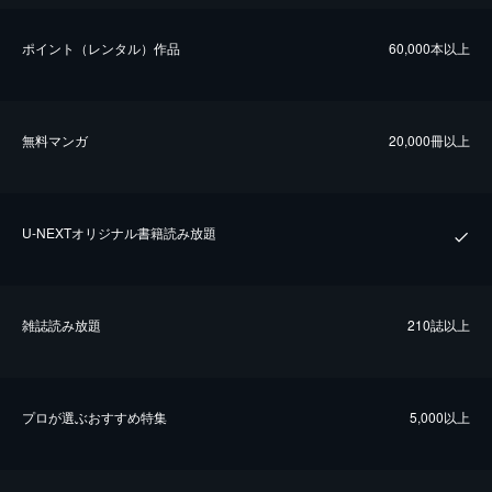
ポイント（レンタル）作品
60,000本以上
無料マンガ
20,000冊以上
U-NEXTオリジナル書籍読み放題
雑誌読み放題
210誌以上
プロが選ぶおすすめ特集
5,000以上