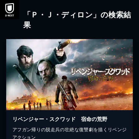
本文へスキップ
「Ｐ・Ｊ・ディロン」の検索結
果
リベンジャー・スクワッド 宿命の荒野
アフガン帰りの脱走兵の壮絶な復讐劇を描くリベンジ
アクション