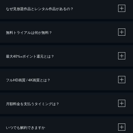
なぜ見放題作品とレンタル作品があるの？
無料トライアルは何が無料？
※
最大40%
ポイント還元とは？
※
※
作品によって必要なポイントが異なります。
フルHD画質 / 4K画質とは？
月額料金を支払うタイミングは？
※
40％ポイント還元の対象は、クレジットカード決済による作品の購入 / レンタルです。
※
iOSアプリのUコイン決済による作品の購入 / レンタルは、20％のポイント還元です。
※
還元の対象外となる決済方法や商品があります。くわしくは
こちら
をご確認ください。
いつでも解約できますか