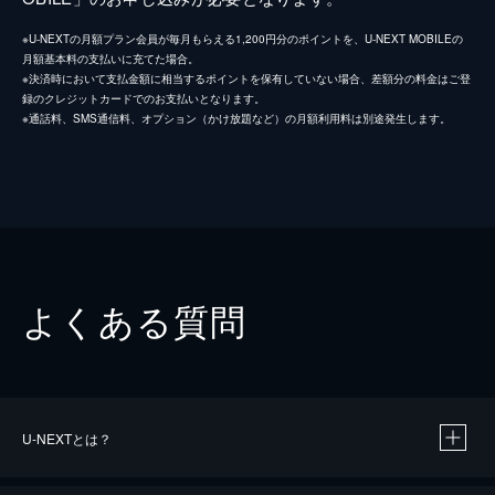
※U-NEXTの月額プラン会員が毎月もらえる1,200円分のポイントを、U-NEXT MOBILEの
月額基本料の支払いに充てた場合。
※決済時において支払金額に相当するポイントを保有していない場合、差額分の料金はご登
録のクレジットカードでのお支払いとなります。
※通話料、SMS通信料、オプション（かけ放題など）の月額利用料は別途発生します。
よくある質問
U-NEXTとは？