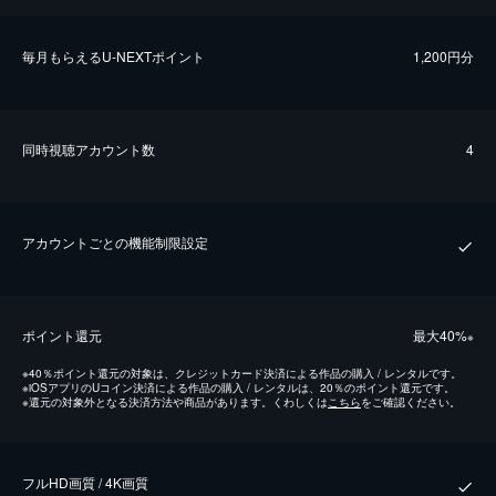
毎⽉もらえるU-NEXTポイント
1,200円分
同時視聴アカウント数
4
アカウントごとの機能制限設定
ポイント還元
最⼤40%
※
※
40％ポイント還元の対象は、クレジットカード決済による作品の購入 / レンタルです。
※
iOSアプリのUコイン決済による作品の購入 / レンタルは、20％のポイント還元です。
※
還元の対象外となる決済方法や商品があります。くわしくは
こちら
をご確認ください。
フルHD画質 / 4K画質