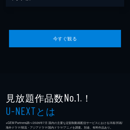
今すぐ観る
見放題作品数
！
No.1
※
とは
U-NEXT
※GEM Partners調べ/2026年7⽉ 国内の主要な定額制動画配信サービスにおける洋画/邦画/
海外ドラマ/韓流・アジアドラマ/国内ドラマ/アニメを調査。別途、有料作品あり。