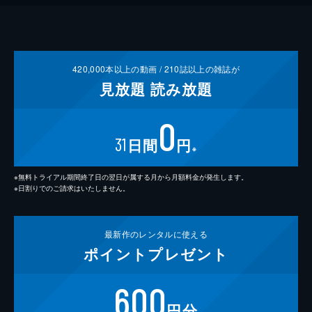
420,000
本以上の動画 /
210
誌以上の雑誌が
見放題
読み放題
0
31
日間
円
※
※無料トライアル期間終了日の翌日が属する月から月額料金が発生します。
※日割りでのご請求はいたしません。
最新作の
レンタルに使える
ポイント
プレゼント
600
円分