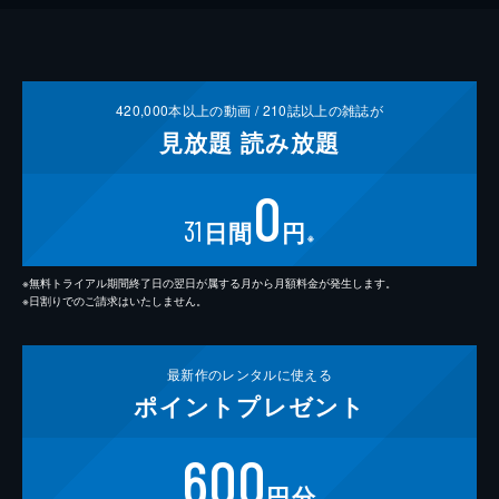
420,000
本以上の動画 /
210
誌以上の雑誌が
見放題
読み放題
0
31
日間
円
※
※無料トライアル期間終了日の翌日が属する月から月額料金が発生します。
※日割りでのご請求はいたしません。
最新作の
レンタルに使える
ポイント
プレゼント
600
円分