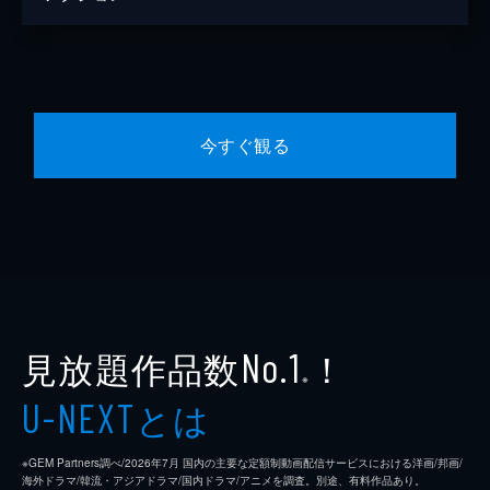
今すぐ観る
見放題作品数
！
No.1
※
とは
U-NEXT
※GEM Partners調べ/2026年7⽉ 国内の主要な定額制動画配信サービスにおける洋画/邦画/
海外ドラマ/韓流・アジアドラマ/国内ドラマ/アニメを調査。別途、有料作品あり。