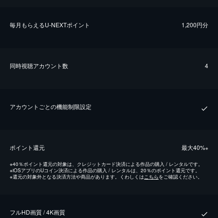
毎⽉もらえるU-NEXTポイント
1,200円分
同時視聴アカウント数
4
アカウントごとの機能制限設定
ポイント還元
最⼤40%
※
※
40％ポイント還元の対象は、クレジットカード決済による作品の購入 / レンタルです。
※
iOSアプリのUコイン決済による作品の購入 / レンタルは、20％のポイント還元です。
※
還元の対象外となる決済方法や商品があります。くわしくは
こちら
をご確認ください。
フルHD画質 / 4K画質