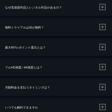
なぜ見放題作品とレンタル作品があるの？
無料トライアルは何が無料？
※
最大40%
ポイント還元とは？
※
※
作品によって必要なポイントが異なります。
フルHD画質 / 4K画質とは？
月額料金を支払うタイミングは？
※
40％ポイント還元の対象は、クレジットカード決済による作品の購入 / レンタルです。
※
iOSアプリのUコイン決済による作品の購入 / レンタルは、20％のポイント還元です。
※
還元の対象外となる決済方法や商品があります。くわしくは
こちら
をご確認ください。
いつでも解約できますか