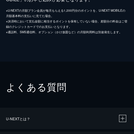
※U-NEXTの月額プラン会員が毎月もらえる1,200円分のポイントを、U-NEXT MOBILEの
月額基本料の支払いに充てた場合。
※決済時において支払金額に相当するポイントを保有していない場合、差額分の料金はご登
録のクレジットカードでのお支払いとなります。
※通話料、SMS通信料、オプション（かけ放題など）の月額利用料は別途発生します。
よくある質問
U-NEXTとは？