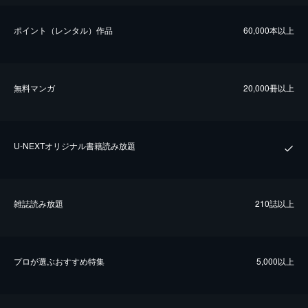
ポイント（レンタル）作品
60,000本以上
無料マンガ
20,000冊以上
U-NEXTオリジナル書籍読み放題
雑誌読み放題
210誌以上
プロが選ぶおすすめ特集
5,000以上