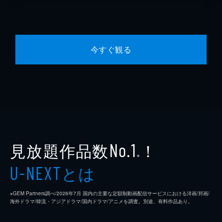
今すぐ観る
見放題作品数
！
No.1
※
とは
U-NEXT
※GEM Partners調べ/2026年7⽉ 国内の主要な定額制動画配信サービスにおける洋画/邦画/
海外ドラマ/韓流・アジアドラマ/国内ドラマ/アニメを調査。別途、有料作品あり。