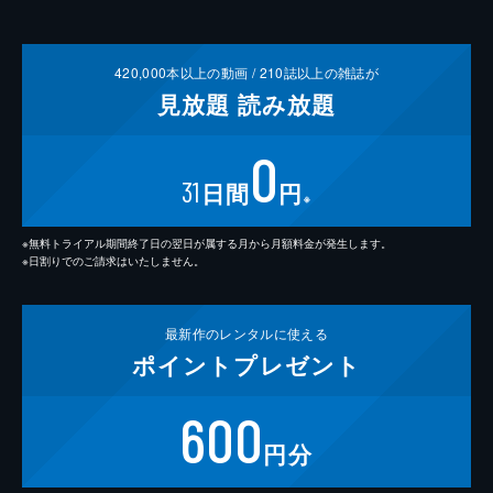
420,000
本以上の動画 /
210
誌以上の雑誌が
見放題
読み放題
0
31
日間
円
※
※無料トライアル期間終了日の翌日が属する月から月額料金が発生します。
※日割りでのご請求はいたしません。
最新作の
レンタルに使える
ポイント
プレゼント
600
円分