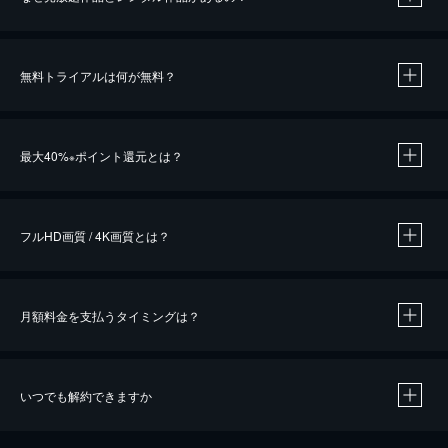
無料トライアルは何が無料？
※
最大40%
ポイント還元とは？
※
※
作品によって必要なポイントが異なります。
フルHD画質 / 4K画質とは？
月額料金を支払うタイミングは？
※
40％ポイント還元の対象は、クレジットカード決済による作品の購入 / レンタルです。
※
iOSアプリのUコイン決済による作品の購入 / レンタルは、20％のポイント還元です。
※
還元の対象外となる決済方法や商品があります。くわしくは
こちら
をご確認ください。
いつでも解約できますか