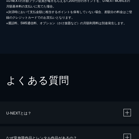
※U-NEXTの月額プラン会員が毎月もらえる1,200円分のポイントを、U-NEXT MOBILEの
月額基本料の支払いに充てた場合。
※決済時において支払金額に相当するポイントを保有していない場合、差額分の料金はご登
録のクレジットカードでのお支払いとなります。
※通話料、SMS通信料、オプション（かけ放題など）の月額利用料は別途発生します。
よくある質問
U-NEXTとは？
なぜ見放題作品とレンタル作品があるの？