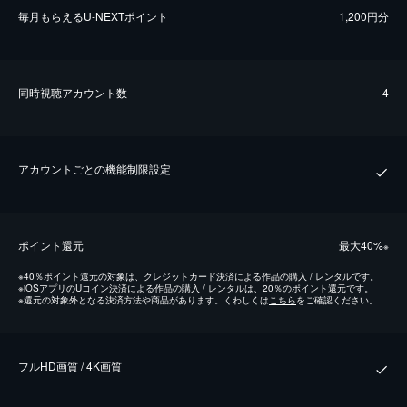
毎⽉もらえるU-NEXTポイント
1,200円分
同時視聴アカウント数
4
アカウントごとの機能制限設定
ポイント還元
最⼤40%
※
※
40％ポイント還元の対象は、クレジットカード決済による作品の購入 / レンタルです。
※
iOSアプリのUコイン決済による作品の購入 / レンタルは、20％のポイント還元です。
※
還元の対象外となる決済方法や商品があります。くわしくは
こちら
をご確認ください。
フルHD画質 / 4K画質