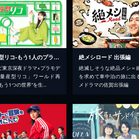
量産型リコ-もう1人のプラモ女子の人生組み立て記-
絶メシロード 出張編
ビ東京深夜ドラマ×プラモデ
絶滅しそうな絶品メシ＝
「量産型リコ」ワールド再
を求めて車中泊の旅に出
もう1つの世界”を生...
メドラマの佐賀出張編