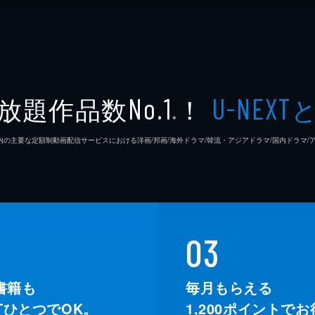
放題作品数
！
No.1
U-NEXT
※
26年7⽉ 国内の主要な定額制動画配信サービスにおける洋画/邦画/海外ドラマ/韓流・アジアドラマ/国内ドラ
03
書籍も
毎月もらえる
XTひとつでOK。
1,200
ポイントでお