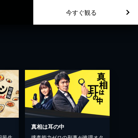
今すぐ観る
真相は耳の中
田民生
捜査能力ゼロの刑事が推理オタ