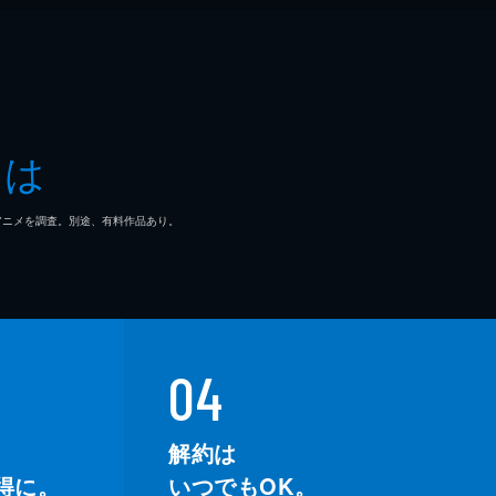
とは
マ/アニメを調査。別途、有料作品あり。
04
解約は
得に。
いつでもOK。