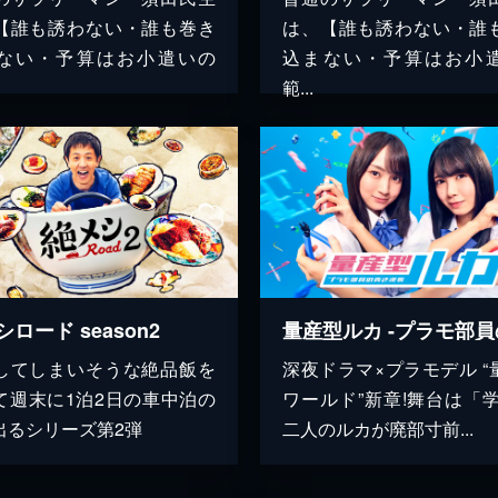
【誰も誘わない・誰も巻き
は、【誰も誘わない・誰
ない・予算はお小遣いの
込まない・予算はお小
範...
ロード season2
してしまいそうな絶品飯を
深夜ドラマ×プラモデル “
て週末に1泊2日の車中泊の
ワールド”新章!舞台は「学
出るシリーズ第2弾
二人のルカが廃部寸前...