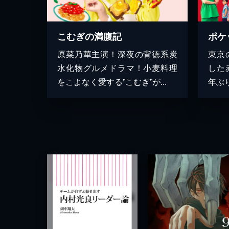
こむぎの満腹記
ポケ
原菜乃華主演！深夜の背徳系炭
東京
水化物グルメドラマ！小麦料理
した
をこよなく愛する”こむぎ”が...
年ぶり