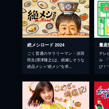
絶メシロード 2024
ごく普通のサラリーマン・須田
テレ
民生(濱津隆之)は、絶滅しそうな
ル 
絶品メシ＝“絶メシ”を求...
び！“