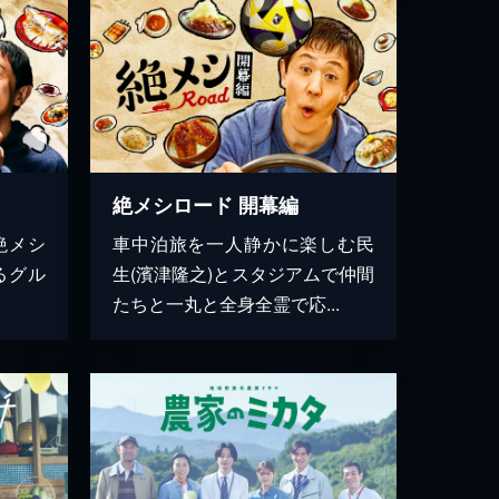
絶メシロード 開幕編
絶メシ
車中泊旅を一人静かに楽しむ民
るグル
生(濱津隆之)とスタジアムで仲間
たちと一丸と全身全霊で応...