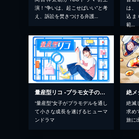
演！“争いは、起こせばいい”と考
は、
え、訴訟を焚きつける弁護...
込ま
範...
量産型リコ -プラモ女子の人生組み立て記-
絶メシ
“量産型”女子がプラモデルを通し
絶滅
て小さな成長を遂げるヒューマ
求め
ンドラマ
旅に