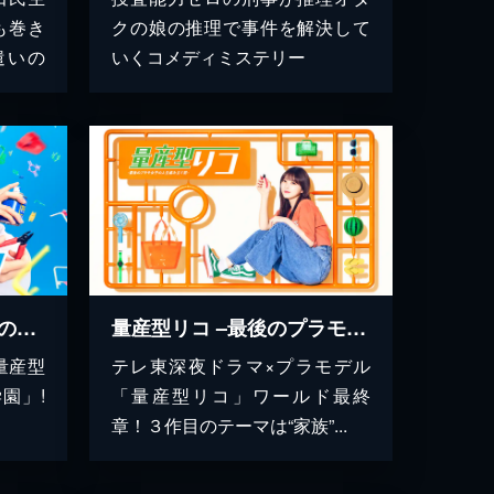
も巻き
クの娘の推理で事件を解決して
遣いの
いくコメディミステリー
量産型ルカ -プラモ部員の青き逆襲-
量産型リコ –最後のプラモ女子の人生組み立て記-
量産型
テレ東深夜ドラマ×プラモデル
園」!
「量産型リコ」ワールド最終
章！３作目のテーマは“家族”...