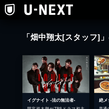
本文へスキップ
「畑中翔太[スタッフ]
イグナイト -法の無法者-
絶メ
間宮祥太朗がTBSドラマ初主
普通