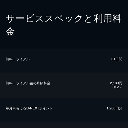
サービススペックと利用料
金
無料トライアル
31日間
無料トライアル後の⽉額料金
2,189円
（税込）
毎⽉もらえるU-NEXTポイント
1,200円分