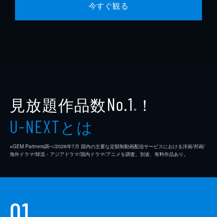
今すぐ観る
見放題作品数
！
No.1
※
とは
U-NEXT
※GEM Partners調べ/2026年7⽉ 国内の主要な定額制動画配信サービスにおける洋画/邦画/
海外ドラマ/韓流・アジアドラマ/国内ドラマ/アニメを調査。別途、有料作品あり。
01