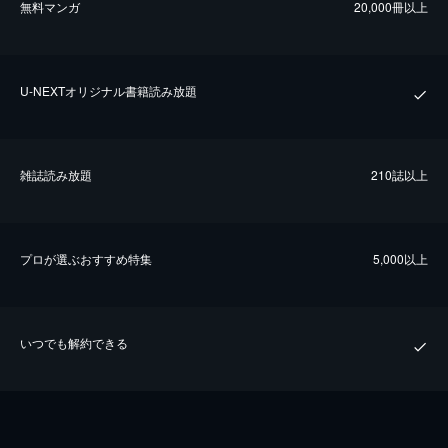
無料マンガ
20,000冊以上
U-NEXTオリジナル書籍読み放題
雑誌読み放題
210誌以上
プロが選ぶおすすめ特集
5,000以上
いつでも解約できる