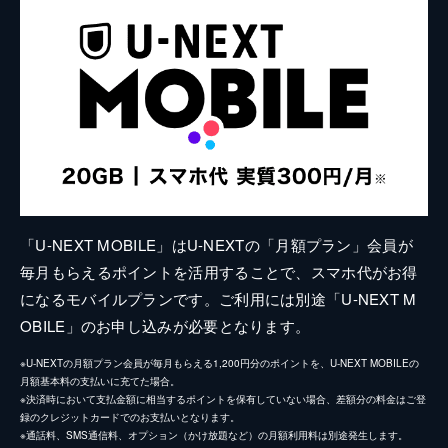
「U-NEXT MOBILE」はU-NEXTの「月額プラン」会員が
毎月もらえるポイントを活用することで、スマホ代がお得
になるモバイルプランです。ご利用には別途「U-NEXT M
OBILE」のお申し込みが必要となります。
※U-NEXTの月額プラン会員が毎月もらえる1,200円分のポイントを、U-NEXT MOBILEの
月額基本料の支払いに充てた場合。
※決済時において支払金額に相当するポイントを保有していない場合、差額分の料金はご登
録のクレジットカードでのお支払いとなります。
※通話料、SMS通信料、オプション（かけ放題など）の月額利用料は別途発生します。