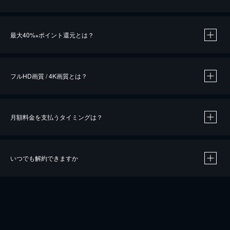
※
最大40%
ポイント還元とは？
※
※
作品によって必要なポイントが異なります。
フルHD画質 / 4K画質とは？
月額料金を支払うタイミングは？
※
40％ポイント還元の対象は、クレジットカード決済による作品の購入 / レンタルです。
※
iOSアプリのUコイン決済による作品の購入 / レンタルは、20％のポイント還元です。
※
還元の対象外となる決済方法や商品があります。くわしくは
こちら
をご確認ください。
いつでも解約できますか
こちら