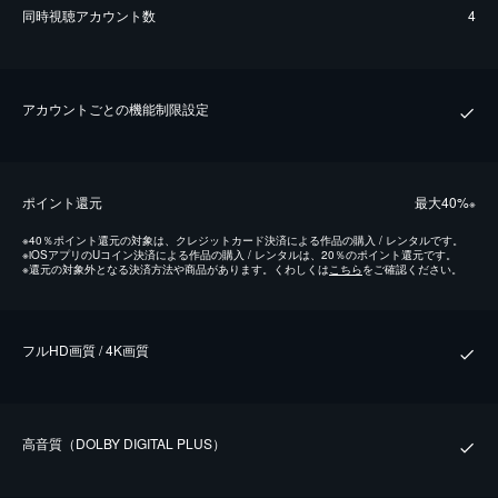
同時視聴アカウント数
4
アカウントごとの機能制限設定
ポイント還元
最⼤40%
※
※
40％ポイント還元の対象は、クレジットカード決済による作品の購入 / レンタルです。
※
iOSアプリのUコイン決済による作品の購入 / レンタルは、20％のポイント還元です。
※
還元の対象外となる決済方法や商品があります。くわしくは
こちら
をご確認ください。
フルHD画質 / 4K画質
⾼⾳質（DOLBY DIGITAL PLUS）