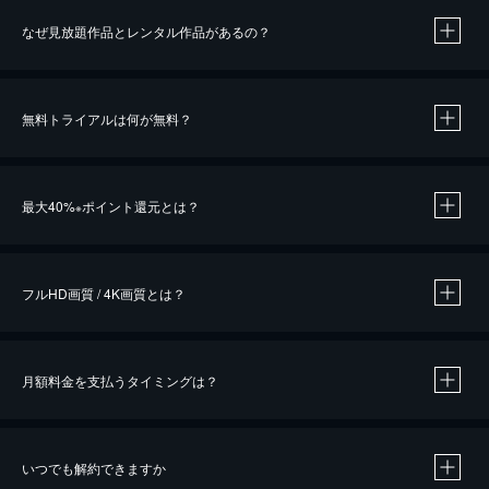
なぜ見放題作品とレンタル作品があるの？
無料トライアルは何が無料？
※
最大40%
ポイント還元とは？
※
※
作品によって必要なポイントが異なります。
フルHD画質 / 4K画質とは？
月額料金を支払うタイミングは？
※
40％ポイント還元の対象は、クレジットカード決済による作品の購入 / レンタルです。
※
iOSアプリのUコイン決済による作品の購入 / レンタルは、20％のポイント還元です。
※
還元の対象外となる決済方法や商品があります。くわしくは
こちら
をご確認ください。
いつでも解約できますか