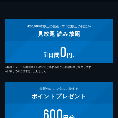
420,000
本以上の動画 /
210
誌以上の雑誌が
見放題
読み放題
0
31
日間
円
※
※無料トライアル期間終了日の翌日が属する月から月額料金が発生します。
※日割りでのご請求はいたしません。
最新作の
レンタルに使える
ポイント
プレゼント
600
円分