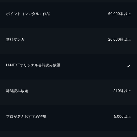
ポイント（レンタル）作品
60,000本以上
無料マンガ
20,000冊以上
U-NEXTオリジナル書籍読み放題
雑誌読み放題
210誌以上
プロが選ぶおすすめ特集
5,000以上