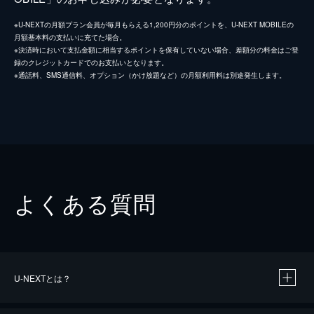
※U-NEXTの月額プラン会員が毎月もらえる1,200円分のポイントを、U-NEXT MOBILEの
月額基本料の支払いに充てた場合。
※決済時において支払金額に相当するポイントを保有していない場合、差額分の料金はご登
録のクレジットカードでのお支払いとなります。
※通話料、SMS通信料、オプション（かけ放題など）の月額利用料は別途発生します。
よくある質問
U-NEXTとは？