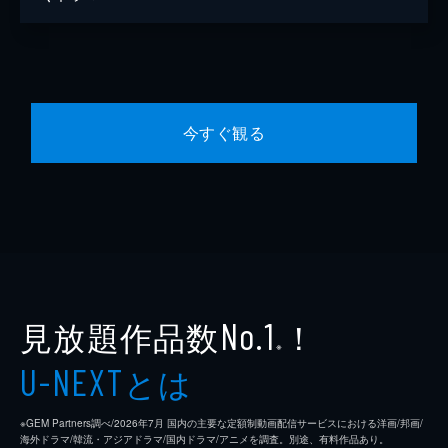
今すぐ観る
見放題作品数
！
No.1
※
とは
U-NEXT
※GEM Partners調べ/2026年7⽉ 国内の主要な定額制動画配信サービスにおける洋画/邦画/
海外ドラマ/韓流・アジアドラマ/国内ドラマ/アニメを調査。別途、有料作品あり。