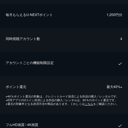
毎⽉もらえるU-NEXTポイント
1,200円分
同時視聴アカウント数
4
アカウントごとの機能制限設定
ポイント還元
最⼤40%
※
※
40％ポイント還元の対象は、クレジットカード決済による作品の購入 / レンタルです。
※
iOSアプリのUコイン決済による作品の購入 / レンタルは、20％のポイント還元です。
※
還元の対象外となる決済方法や商品があります。くわしくは
こちら
をご確認ください。
フルHD画質 / 4K画質