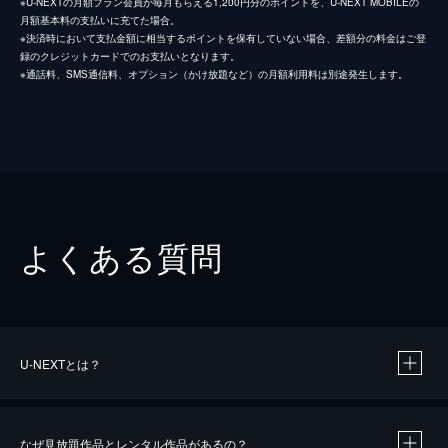
※U-NEXTの月額プラン会員が毎月もらえる1,200円分のポイントを、U-NEXT MOBILEの
月額基本料の支払いに充てた場合。
※決済時において支払金額に相当するポイントを保有していない場合、差額分の料金はご登
録のクレジットカードでのお支払いとなります。
※通話料、SMS通信料、オプション（かけ放題など）の月額利用料は別途発生します。
よくある質問
U-NEXTとは？
なぜ見放題作品とレンタル作品があるの？