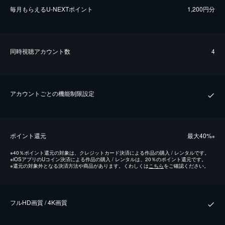
毎⽉もらえるU-NEXTポイント
1,200円分
同時視聴アカウント数
4
アカウントごとの機能制限設定
ポイント還元
最⼤40%
※
※
40％ポイント還元の対象は、クレジットカード決済による作品の購入 / レンタルです。
※
iOSアプリのUコイン決済による作品の購入 / レンタルは、20％のポイント還元です。
※
還元の対象外となる決済方法や商品があります。くわしくは
こちら
をご確認ください。
フルHD画質 / 4K画質