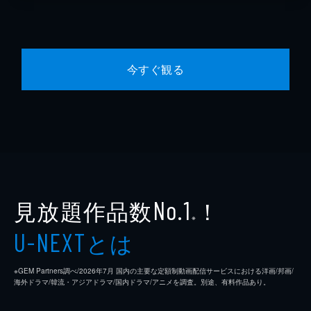
今すぐ観る
見放題作品数
！
No.1
※
とは
U-NEXT
※GEM Partners調べ/2026年7⽉ 国内の主要な定額制動画配信サービスにおける洋画/邦画/
海外ドラマ/韓流・アジアドラマ/国内ドラマ/アニメを調査。別途、有料作品あり。