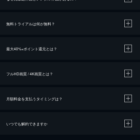
無料トライアルは何が無料？
※
最大40%
ポイント還元とは？
※
※
作品によって必要なポイントが異なります。
フルHD画質 / 4K画質とは？
月額料金を支払うタイミングは？
※
40％ポイント還元の対象は、クレジットカード決済による作品の購入 / レンタルです。
※
iOSアプリのUコイン決済による作品の購入 / レンタルは、20％のポイント還元です。
※
還元の対象外となる決済方法や商品があります。くわしくは
こちら
をご確認ください。
いつでも解約できますか