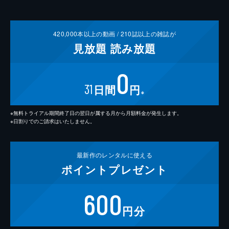
420,000
本以上の動画 /
210
誌以上の雑誌が
見放題
読み放題
0
31
日間
円
※
※無料トライアル期間終了日の翌日が属する月から月額料金が発生します。
※日割りでのご請求はいたしません。
最新作の
レンタルに使える
ポイント
プレゼント
600
円分